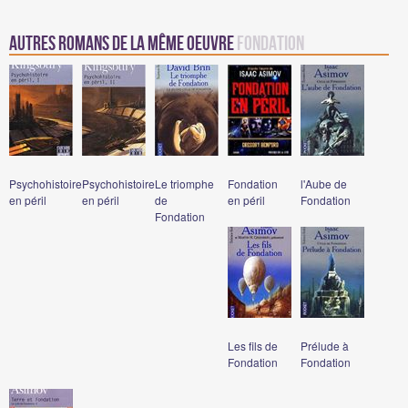
Autres romans de la même oeuvre
Fondation
Psychohistoire
Psychohistoire
Le triomphe
Fondation
l'Aube de
en péril
en péril
de
en péril
Fondation
Fondation
Les fils de
Prélude à
Fondation
Fondation