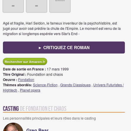
Bientôt
-
-
Agé et fragile, Hari Seldon, le fameux inventeur de la psychohistoire, est
jugé pour avoir osé prédire la chute de l'Empire. Le moment est venu de la
migration si longtemps espérée vers Star's End -
► CRITIQUEZ CE ROMAN
Rechercher sur Amazon.fr
Date de sortie en France :
17 mars 1999
Titre Original :
Foundation and chaos
Oeuvre :
Fondation
Thèmes abordés:
Science-Fiction
,
Grands Classiques
,
Univers Futuristes /
Hightech
,
Planet opera
Casting
de Fondation et Chaos
Les personnalités principales et leurs rôles dans le casting
Greg Bear