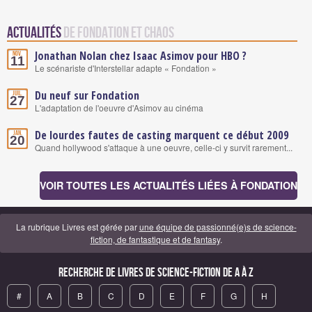
Actualités
de Fondation et Chaos
Jonathan Nolan chez Isaac Asimov pour HBO ?
Nov.
11
Le scénariste d'Interstellar adapte « Fondation »
Du neuf sur Fondation
Juil.
27
L'adaptation de l'oeuvre d'Asimov au cinéma
De lourdes fautes de casting marquent ce début 2009
Jan.
20
Quand hollywood s'attaque à une oeuvre, celle-ci y survit rarement...
VOIR TOUTES LES ACTUALITÉS LIÉES À FONDATION
La rubrique Livres est gérée par
une équipe de passionné(e)s de science-
fiction, de fantastique et de fantasy
.
Recherche de Livres de science-fiction de A à Z
#
A
B
C
D
E
F
G
H