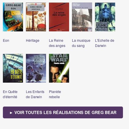
Eon
Héritage
La Reine
La musique
L'Echelle de
des anges
du sang
Darwin
En Quête
Les Enfants
Planète
d'éternité
de Darwin
rebelle
► VOIR TOUTES LES RÉALISATIONS DE GREG BEAR