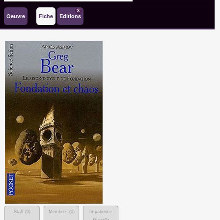
3
Oeuvre
Fiche
Editions
Staff (
0
)
Membres (
0
)
Impatience