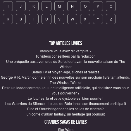
I
J
K
L
M
N
O
P
Q
R
S
T
U
V
W
X
Y
Z
Top articles Livres
Vampire vous avez dit Vampire ?
10 vidéos conseillées par la rédaction
Une préquelle aux aventures du Sorceleur avant la nouvelle saison de The
Witcher
Séries TV et Moyen-Age, clichés et réalités
George R.R. Martin donne enfin des nouvelles sur son prochain livre tant attendu,
The Winds of Winter
Entre un leader corrompu ou une intelligence artificielle, qui choisirez-vous pour
vous gouverner ?
Le futur est là et cette dystopie est bien pourrie !
Les Guerriers du Silence - Le Jeu de Rôle lance son financement participatif
Elric et Stormbringer dans les salles de cinéma?
un conte d'urban fantasy, un héritage qui poursuit
Grandes sagas de Livres
Star Wars