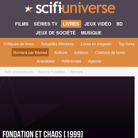
FILMS
SÉRIES TV
LIVRES
JEUX VIDÉO
BD
JEUX DE SOCIÉTÉ
MUSIQUE
Critiques de livres
Actualités littéraires
Livres en magasin
Top livres
Romans par thèmes
Auteurs
Editeurs
Citations de livres
Anecdotes
Références
Agenda
Scifi-Universe.com
l'oeuvre Fondation
Romans
Fondation et Chaos [1999]
Fondation et Chaos [1999]