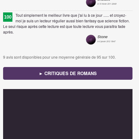
le 10 février 2011 22h08
Tout simplement le meilleur livre que j'ai lu à ce jour ...... et croyez-
100
moi je suis un lecteur régulier aussi bien fantasy que science fiction.
Le seul risque après cette lecture est que toute lecture vous paraîtra fade
après.
Stone
le 6 janvier 2012 19h47
9
avis sont disponibles pour une moyenne générale de
95
sur 100.
► CRITIQUES DE ROMANS