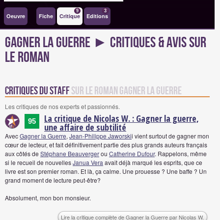
9
3
Oeuvre
Fiche
Critique
Editions
Gagner la Guerre ► Critiques & avis sur
le roman
Critiques du staff
sur le roman Gagner la Guerre
Les critiques de nos experts et passionnés.
La critique de Nicolas W. : Gagner la guerre,
95
une affaire de subtilité
Avec
Gagner la Guerre
,
Jean-Philippe Jaworski
i vient surtout de gagner mon
cœur de lecteur, et fait définitivement partie des plus grands auteurs français
aux côtés de
Stéphane Beauverger
ou
Catherine Dufour
. Rappelons, même
si le recueil de nouvelles
Janua Vera
avait déjà marqué les esprits, que ce
livre est son premier roman. Et là, ça calme. Une prouesse ? Une baffe ? Un
grand moment de lecture peut-être?
Absolument, mon bon monsieur.
Lire la critique complète de Gagner la Guerre par Nicolas W.