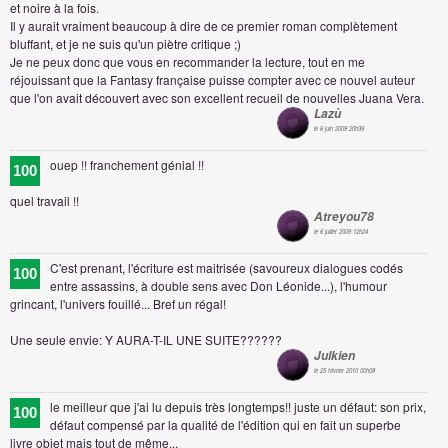
et noire à la fois.
Il y aurait vraiment beaucoup à dire de ce premier roman complètement
bluffant, et je ne suis qu'un piètre critique ;)
Je ne peux donc que vous en recommander la lecture, tout en me
réjouissant que la Fantasy française puisse compter avec ce nouvel auteur
que l'on avait découvert avec son excellent recueil de nouvelles Juana Vera.
Lazù
le 6 juin 2009 20h39
ouep !! franchement génial !!
100
quel travail !!
Atreyou78
le 6 juillet 2009 12h24
C'est prenant, l'écriture est maitrisée (savoureux dialogues codés
100
entre assassins, à double sens avec Don Léonide...), l'humour
grincant, l'univers fouillé... Bref un régal!
Une seule envie: Y AURA-T-IL UNE SUITE??????
Julkien
le 25 février 2010 00h08
le meilleur que j'ai lu depuis très longtemps!! juste un défaut: son prix,
100
défaut compensé par la qualité de l'édition qui en fait un superbe
livre objet mais tout de même...