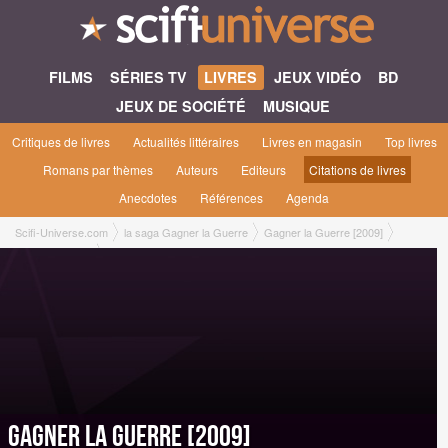
FILMS
SÉRIES TV
LIVRES
JEUX VIDÉO
BD
JEUX DE SOCIÉTÉ
MUSIQUE
Critiques de livres
Actualités littéraires
Livres en magasin
Top livres
Romans par thèmes
Auteurs
Editeurs
Citations de livres
Anecdotes
Références
Agenda
Scifi-Universe.com
la saga Gagner la Guerre
Gagner la Guerre [2009]
Critiques & Avis
Gagner la Guerre [2009]