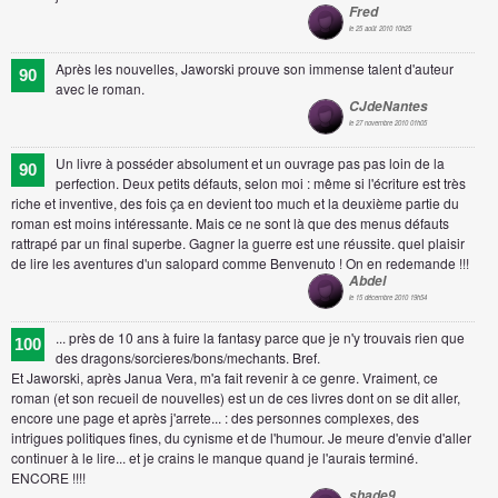
Fred
le 25 août 2010 10h25
Après les nouvelles, Jaworski prouve son immense talent d'auteur
90
avec le roman.
CJdeNantes
le 27 novembre 2010 01h05
Un livre à posséder absolument et un ouvrage pas pas loin de la
90
perfection. Deux petits défauts, selon moi : même si l'écriture est très
riche et inventive, des fois ça en devient too much et la deuxième partie du
roman est moins intéressante. Mais ce ne sont là que des menus défauts
rattrapé par un final superbe. Gagner la guerre est une réussite. quel plaisir
de lire les aventures d'un salopard comme Benvenuto ! On en redemande !!!
Abdel
le 15 décembre 2010 19h54
... près de 10 ans à fuire la fantasy parce que je n'y trouvais rien que
100
des dragons/sorcieres/bons/mechants. Bref.
Et Jaworski, après Janua Vera, m'a fait revenir à ce genre. Vraiment, ce
roman (et son recueil de nouvelles) est un de ces livres dont on se dit aller,
encore une page et après j'arrete... : des personnes complexes, des
intrigues politiques fines, du cynisme et de l'humour. Je meure d'envie d'aller
continuer à le lire... et je crains le manque quand je l'aurais terminé.
ENCORE !!!!
shade9