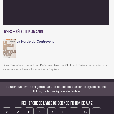
Livres – Sélection Amazon
La Horde du Contrevent
Liens rémunérés : en tant que Partenaire Amazon, SFU peut réaliser un bénéfice sur
les achats remplissant les conditions requises.
La rubrique Livres est gérée par
une équipe de passionné(e)s de science-
fiction, de fantastique et de fantasy
.
Recherche de Livres de science-fiction de A à Z
#
A
B
C
D
E
F
G
H