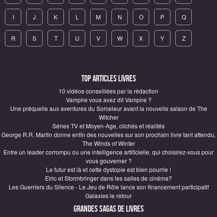
I
J
K
L
M
N
O
P
Q
R
S
T
U
V
W
X
Y
Z
Top articles Livres
10 vidéos conseillées par la rédaction
Vampire vous avez dit Vampire ?
Une préquelle aux aventures du Sorceleur avant la nouvelle saison de The
Witcher
Séries TV et Moyen-Age, clichés et réalités
George R.R. Martin donne enfin des nouvelles sur son prochain livre tant attendu,
The Winds of Winter
Entre un leader corrompu ou une intelligence artificielle, qui choisirez-vous pour
vous gouverner ?
Le futur est là et cette dystopie est bien pourrie !
Elric et Stormbringer dans les salles de cinéma?
Les Guerriers du Silence - Le Jeu de Rôle lance son financement participatif
Galaxies le retour
Grandes sagas de Livres