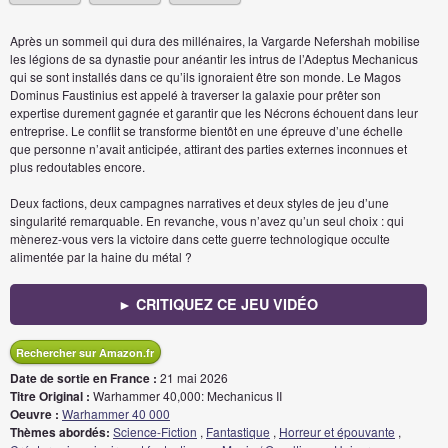
Après un sommeil qui dura des millénaires, la Vargarde Nefershah mobilise
les légions de sa dynastie pour anéantir les intrus de l’Adeptus Mechanicus
qui se sont installés dans ce qu’ils ignoraient être son monde. Le Magos
Dominus Faustinius est appelé à traverser la galaxie pour prêter son
expertise durement gagnée et garantir que les Nécrons échouent dans leur
entreprise. Le conflit se transforme bientôt en une épreuve d’une échelle
que personne n’avait anticipée, attirant des parties externes inconnues et
plus redoutables encore.
Deux factions, deux campagnes narratives et deux styles de jeu d’une
singularité remarquable. En revanche, vous n’avez qu’un seul choix : qui
mènerez-vous vers la victoire dans cette guerre technologique occulte
alimentée par la haine du métal ?
► CRITIQUEZ CE JEU VIDÉO
Rechercher sur Amazon.fr
Date de sortie en France :
21 mai 2026
Titre Original :
Warhammer 40,000: Mechanicus II
Oeuvre :
Warhammer 40 000
Thèmes abordés:
Science-Fiction
,
Fantastique
,
Horreur et épouvante
,