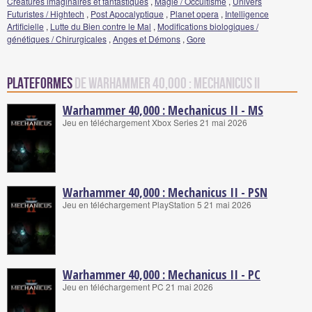
Créatures imaginaires et fantastiques
,
Magie / Occultisme
,
Univers
Futuristes / Hightech
,
Post Apocalyptique
,
Planet opera
,
Intelligence
Artificielle
,
Lutte du Bien contre le Mal
,
Modifications biologiques /
génétiques / Chirurgicales
,
Anges et Démons
,
Gore
Plateformes
de Warhammer 40,000 : Mechanicus II
Warhammer 40,000 : Mechanicus II - MS
Jeu en téléchargement Xbox Series 21 mai 2026
Warhammer 40,000 : Mechanicus II - PSN
Jeu en téléchargement PlayStation 5 21 mai 2026
Warhammer 40,000 : Mechanicus II - PC
Jeu en téléchargement PC 21 mai 2026