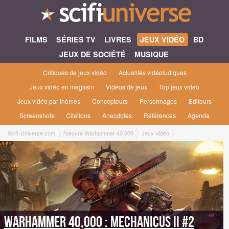
FILMS
SÉRIES TV
LIVRES
JEUX VIDÉO
BD
JEUX DE SOCIÉTÉ
MUSIQUE
Critiques de jeux vidéo
Actualités vidéoludiques
Jeux vidéo en magasin
Vidéos de jeux
Top jeux vidéo
Jeux vidéo par thèmes
Concepteurs
Personnages
Editeurs
Screenshots
Citations
Anecdotes
Références
Agenda
Scifi-Universe.com
l'oeuvre Warhammer 40 000
Jeux Vidéo
Warhammer 40,000 : Mechanicus II #2 [2026]
Warhammer 40,000 : Mechanicus II #2