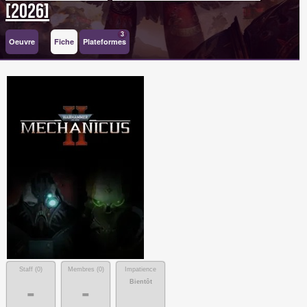
[2026]
3
Oeuvre
Fiche
Plateformes
Staff (
0
)
Membres (
0
)
Impatience
Bientôt
-
-