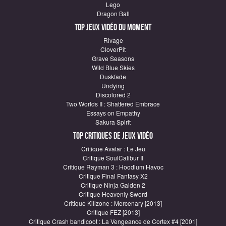
Lego
Dragon Ball
Top Jeux vidéo du moment
Rivage
CloverPit
Grave Seasons
Wild Blue Skies
Duskfade
Undying
Discolored 2
Two Worlds II : Shattered Embrace
Essays on Empathy
Sakura Spirit
Top critiques de Jeux vidéo
Critique Avatar : Le Jeu
Critique SoulCalibur II
Critique Rayman 3 : Hoodlum Havoc
Critique Final Fantasy X2
Critique Ninja Gaiden 2
Critique Heavenly Sword
Critique Killzone : Mercenary [2013]
Critique FEZ [2013]
Critique Crash bandicoot : La Vengeance de Cortex #4 [2001]