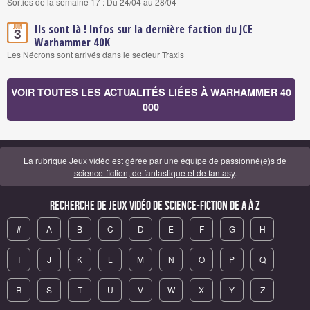
Sorties de la semaine 17 : Du 24/04 au 28/04
Ils sont là ! Infos sur la dernière faction du JCE
Juin
3
Warhammer 40K
Les Nécrons sont arrivés dans le secteur Traxis
VOIR TOUTES LES ACTUALITÉS LIÉES À WARHAMMER 40
000
La rubrique Jeux vidéo est gérée par
une équipe de passionné(e)s de
science-fiction, de fantastique et de fantasy
.
Recherche de Jeux vidéo de science-fiction de A à Z
#
A
B
C
D
E
F
G
H
I
J
K
L
M
N
O
P
Q
R
S
T
U
V
W
X
Y
Z