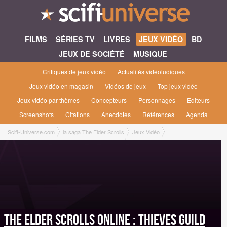
FILMS
SÉRIES TV
LIVRES
JEUX VIDÉO
BD
JEUX DE SOCIÉTÉ
MUSIQUE
Critiques de jeux vidéo
Actualités vidéoludiques
Jeux vidéo en magasin
Vidéos de jeux
Top jeux vidéo
Jeux vidéo par thèmes
Concepteurs
Personnages
Editeurs
Screenshots
Citations
Anecdotes
Références
Agenda
Scifi-Universe.com
la saga The Elder Scrolls
Jeux Vidéo
The Elder Scrolls Online : Thieves Guild [2016]
The Elder Scrolls Online : Thieves Guild