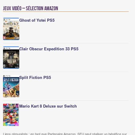
Jeux vidéo – Sélection Amazon
Ghost of Yotei PS5
Clair Obscur Expedition 33 PS5
Split Fiction PS5
Mario Kart 8 Deluxe sur Switch
Liens rémunérés : en tant que Partenaire Amazon, SFU peut réaliser un bénéfice sur