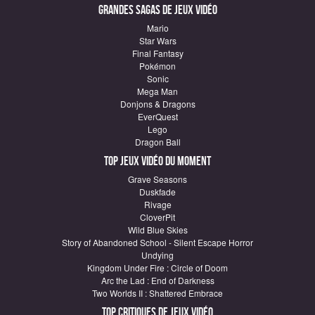
Grandes sagas de Jeux vidéo
Mario
Star Wars
Final Fantasy
Pokémon
Sonic
Mega Man
Donjons & Dragons
EverQuest
Lego
Dragon Ball
Top Jeux vidéo du moment
Grave Seasons
Duskfade
Rivage
CloverPit
Wild Blue Skies
Story of Abandoned School - Silent Escape Horror
Undying
Kingdom Under Fire : Circle of Doom
Arc the Lad : End of Darkness
Two Worlds II : Shattered Embrace
Top critiques de Jeux vidéo