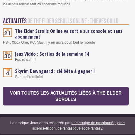
les achats remplissant les conditions requises.
Actualités
de The Elder Scrolls Online : Thieves Guild
The Elder Scrolls Online va sortie sur console et sans
Jan.
21
abonnement
PS4, Xbox One, PC, Mac, il y en aura pour tout le monde
Jeux Vidéo : Sorties de la semaine 14
Mars
30
Fus ro dah !!!
Skyrim Dawnguard : clé bêta à gagner !
Juin
4
Sur le site officiel
VOIR TOUTES LES ACTUALITÉS LIÉES À THE ELDER
SCROLLS
La rubrique Jeux vidéo est gérée par
une équipe de passionné(e)s de
science-fiction, de fantastique et de fantasy
.