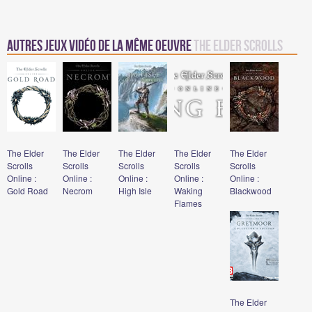
Autres jeux vidéo de la même oeuvre
The Elder Scrolls
The Elder
The Elder
The Elder
The Elder
The Elder
Scrolls
Scrolls
Scrolls
Scrolls
Scrolls
Online :
Online :
Online :
Online :
Online :
Gold Road
Necrom
High Isle
Waking
Blackwood
Flames
The Elder