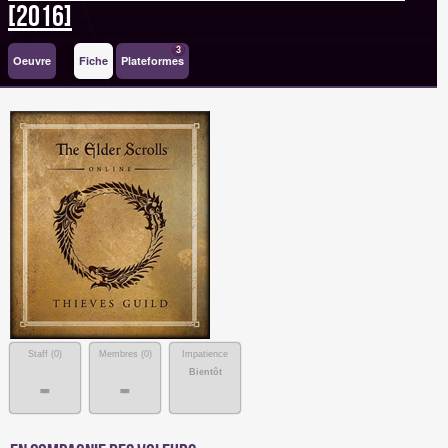
[2016]
3
Oeuvre
Fiche
Plateformes
Staff (
0
)
Membres (
0
)
Impatience
Bientôt
-
-