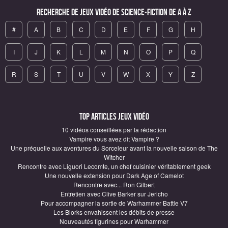
Recherche de Jeux vidéo de science-fiction de A à Z
#
A
B
C
D
E
F
G
H
I
J
K
L
M
N
O
P
Q
R
S
T
U
V
W
X
Y
Z
Top articles Jeux vidéo
10 vidéos conseillées par la rédaction
Vampire vous avez dit Vampire ?
Une préquelle aux aventures du Sorceleur avant la nouvelle saison de The
Witcher
Rencontre avec Liguori Lecomte, un chef cuisinier véritablement geek
Une nouvelle extension pour Dark Age of Camelot
Rencontre avec... Ron Gilbert
Entretien avec Clive Barker sur Jericho
Pour accompagner la sortie de Warhammer Battle V7
Les Blorks envahissent les débits de presse
Nouveautés figurines pour Warhammer