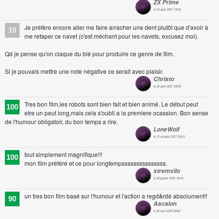
ZX Prime
le 24 août 2007 17h33
Je préfère encore aller me faire arracher une dent plutôt que d'avoir à
10
me retaper ce navet (c'est méchant pour les navets, excusez moi).
Qd je pense qu'on claque du blé pour produire ce genre de film.
Si je pouvais mettre une note négative ce serait avec plaisir.
Christo
le 26 août 2007 23h36
Tres bon film,les robots sont bien fait et bien animé. Le début peut
100
etre un peut long,mais cela s'oubli a la premiere ocassion. Bon sense
de l'humour obligatoir, du bon temps a rire.
LoneWolf
le 15 octobre 2007 03h12
tout simplement magnifique!!!
100
mon film préféré et ce pour longtempsssssssssssssss.
xtremvilo
le 28 janvier 2008 19h10
un tres bon film basé sur l'humour et l'action a regd&rdé absolument!!
90
Ascalon
le 26 avril 2008 20h02