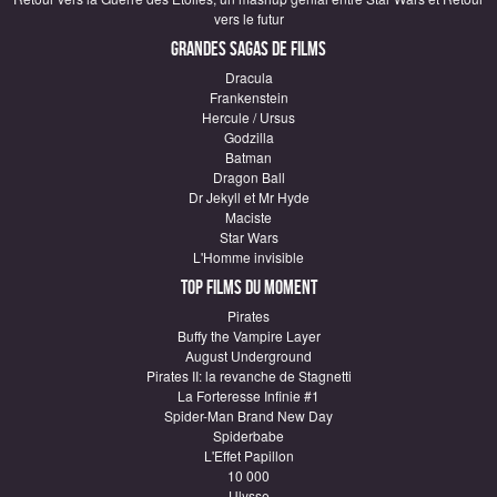
vers le futur
Grandes sagas de Films
Dracula
Frankenstein
Hercule / Ursus
Godzilla
Batman
Dragon Ball
Dr Jekyll et Mr Hyde
Maciste
Star Wars
L'Homme invisible
Top Films du moment
Pirates
Buffy the Vampire Layer
August Underground
Pirates II: la revanche de Stagnetti
La Forteresse Infinie #1
Spider-Man Brand New Day
Spiderbabe
L'Effet Papillon
10 000
Ulysse