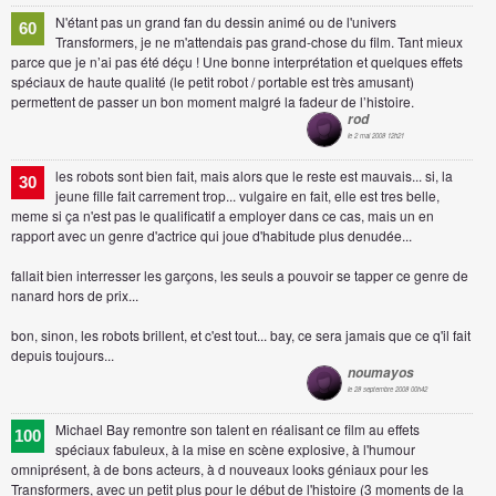
N'étant pas un grand fan du dessin animé ou de l'univers
60
Transformers, je ne m'attendais pas grand-chose du film. Tant mieux
parce que je n’ai pas été déçu ! Une bonne interprétation et quelques effets
spéciaux de haute qualité (le petit robot / portable est très amusant)
permettent de passer un bon moment malgré la fadeur de l’histoire.
rod
le 2 mai 2008 12h21
les robots sont bien fait, mais alors que le reste est mauvais... si, la
30
jeune fille fait carrement trop... vulgaire en fait, elle est tres belle,
meme si ça n'est pas le qualificatif a employer dans ce cas, mais un en
rapport avec un genre d'actrice qui joue d'habitude plus denudée...
fallait bien interresser les garçons, les seuls a pouvoir se tapper ce genre de
nanard hors de prix...
bon, sinon, les robots brillent, et c'est tout... bay, ce sera jamais que ce q'il fait
depuis toujours...
noumayos
le 28 septembre 2008 00h42
Michael Bay remontre son talent en réalisant ce film au effets
100
spéciaux fabuleux, à la mise en scène explosive, à l'humour
omniprésent, à de bons acteurs, à d nouveaux looks géniaux pour les
Transformers, avec un petit plus pour le début de l'histoire (3 moments de la