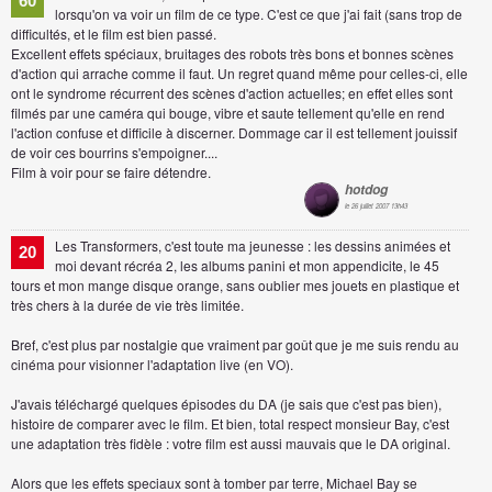
60
lorsqu'on va voir un film de ce type. C'est ce que j'ai fait (sans trop de
difficultés, et le film est bien passé.
Excellent effets spéciaux, bruitages des robots très bons et bonnes scènes
d'action qui arrache comme il faut. Un regret quand même pour celles-ci, elle
ont le syndrome récurrent des scènes d'action actuelles; en effet elles sont
filmés par une caméra qui bouge, vibre et saute tellement qu'elle en rend
l'action confuse et difficile à discerner. Dommage car il est tellement jouissif
de voir ces bourrins s'empoigner....
Film à voir pour se faire détendre.
hotdog
le 26 juillet 2007 13h43
Les Transformers, c'est toute ma jeunesse : les dessins animées et
20
moi devant récréa 2, les albums panini et mon appendicite, le 45
tours et mon mange disque orange, sans oublier mes jouets en plastique et
très chers à la durée de vie très limitée.
Bref, c'est plus par nostalgie que vraiment par goût que je me suis rendu au
cinéma pour visionner l'adaptation live (en VO).
J'avais téléchargé quelques épisodes du DA (je sais que c'est pas bien),
histoire de comparer avec le film. Et bien, total respect monsieur Bay, c'est
une adaptation très fidèle : votre film est aussi mauvais que le DA original.
Alors que les effets speciaux sont à tomber par terre, Michael Bay se