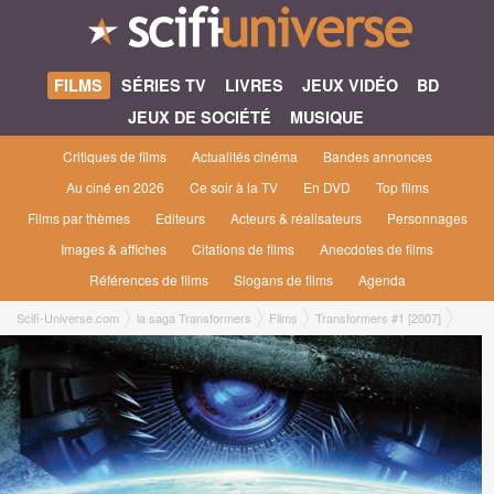
FILMS
SÉRIES TV
LIVRES
JEUX VIDÉO
BD
JEUX DE SOCIÉTÉ
MUSIQUE
Critiques de films
Actualités cinéma
Bandes annonces
Au ciné en 2026
Ce soir à la TV
En DVD
Top films
Films par thèmes
Editeurs
Acteurs & réalisateurs
Personnages
Images & affiches
Citations de films
Anecdotes de films
Références de films
Slogans de films
Agenda
Scifi-Universe.com
la saga Transformers
Films
Transformers #1 [2007]