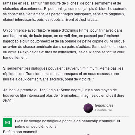
ramasse en réalisant un film bourré de clichés, de bons sentiments et de
niaiseries étasuniennes. Et pourtant, ça commençait plutôt bien. Le scénario
se construisait lentement, les personnages principaux, sans être originaux,
étaient intéressants, puis les robots arrivent et c'est la cata.
On commence avec l'histoire niaise d'Optimus Prime, pour finir avec dans
une bagare où, de toute façon, on ne voit rien, en passant par l'éroïsme
improbable d'un boutonneux et de sa bombe de petite copine qui te largue
un avion de chasse américain dans sa paire d'adidas. Sans oublier la scène
où entre 14 explosions et tires de mitrailettes, les deux ados se font la cour
tranquillement.
Si seulement les dialogues pouvaient sauver un minimum. Même pas, les
répliques des Transformers sont nanaresques et on nous ressasse une
morale à deux cents : "Sans sacrifice, point de victoire !"
J'ai bon le prendre du 1er, 2nd ou 15eme degré, il n'y a pas moyen de
trouver ce film intéressant plus de 45 minutes... Imaginez qu'en plus il dure
2h20 !
tendencies
le 1er août 2007 14h23
C'est un voyage nostalgique ponctué de beaucoup d'humour...et
90
même un peu d'émotions!
Bref un bon moment!