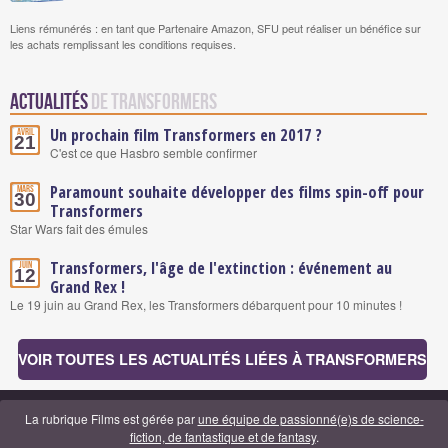
Liens rémunérés : en tant que Partenaire Amazon, SFU peut réaliser un bénéfice sur
les achats remplissant les conditions requises.
Actualités
de Transformers
Un prochain film Transformers en 2017 ?
Avril
21
C'est ce que Hasbro semble confirmer
Paramount souhaite développer des films spin-off pour
Mars
30
Transformers
Star Wars fait des émules
Transformers, l'âge de l'extinction : événement au
Juin
12
Grand Rex !
Le 19 juin au Grand Rex, les Transformers débarquent pour 10 minutes !
VOIR TOUTES LES ACTUALITÉS LIÉES À TRANSFORMERS
La rubrique Films est gérée par
une équipe de passionné(e)s de science-
fiction, de fantastique et de fantasy
.