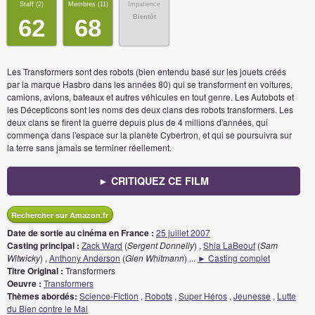
Staff (
2
)
Membres (
11
)
Impatience
Bientôt
62
68
Les Transformers sont des robots (bien entendu basé sur les jouets créés
par la marque Hasbro dans les années 80) qui se transforment en voitures,
camions, avions, bateaux et autres véhicules en tout genre. Les Autobots et
les Décepticons sont les noms des deux clans des robots transformers. Les
deux clans se firent la guerre depuis plus de 4 millions d'années, qui
commença dans l'espace sur la planète Cybertron, et qui se poursuivra sur
la terre sans jamais se terminer réellement.
► CRITIQUEZ CE FILM
Rechercher sur Amazon.fr
Date de sortie au cinéma en France :
25 juillet 2007
Casting principal :
Zack Ward
(
Sergent Donnelly
) ,
Shia LaBeouf
(
Sam
Witwicky
) ,
Anthony Anderson
(
Glen Whitmann
)
...
► Casting complet
Titre Original :
Transformers
Oeuvre :
Transformers
Thèmes abordés:
Science-Fiction
,
Robots
,
Super Héros
,
Jeunesse
,
Lutte
du Bien contre le Mal