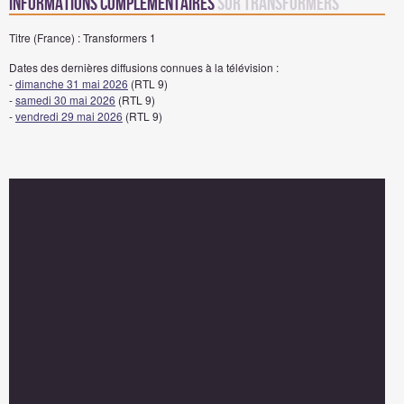
Informations complémentaires
sur Transformers
Titre (France) : Transformers 1
Dates des dernières diffusions connues à la télévision :
-
dimanche 31 mai 2026
(RTL 9)
-
samedi 30 mai 2026
(RTL 9)
-
vendredi 29 mai 2026
(RTL 9)