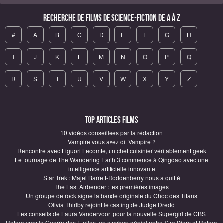
Recherche de Films de science-fiction de A à Z
#
A
B
C
D
E
F
G
H
I
J
K
L
M
N
O
P
Q
R
S
T
U
V
W
X
Y
Z
Top articles Films
10 vidéos conseillées par la rédaction
Vampire vous avez dit Vampire ?
Rencontre avec Liguori Lecomte, un chef cuisinier véritablement geek
Le tournage de The Wandering Earth 3 commence à Qingdao avec une
intelligence artificielle innovante
Star Trek : Majel Barrett-Roddenberry nous a quitté
The Last Airbender : les premières images
Un groupe de rock signe la bande originale du Choc des Titans
Olivia Thirlby rejoint le casting de Judge Dredd
Les conseils de Laura Vandervoort pour la nouvelle Supergirl de CBS
Retour vers la Guerre des Etoiles, un mashup génial entre Star Wars et Retour