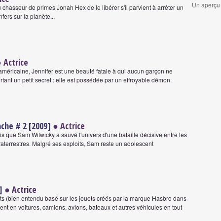
Un aperçu 
hasseur de primes Jonah Hex de le libérer s'il parvient à arrêter un
nfers sur la planète...
 Actrice
américaine, Jennifer est une beauté fatale à qui aucun garçon ne
tant un petit secret : elle est possédée par un effroyable démon.
che # 2 [2009]
● Actrice
 que Sam Witwicky a sauvé l'univers d'une bataille décisive entre les
raterrestres. Malgré ses exploits, Sam reste un adolescent
]
● Actrice
ts (bien entendu basé sur les jouets créés par la marque Hasbro dans
ent en voitures, camions, avions, bateaux et autres véhicules en tout