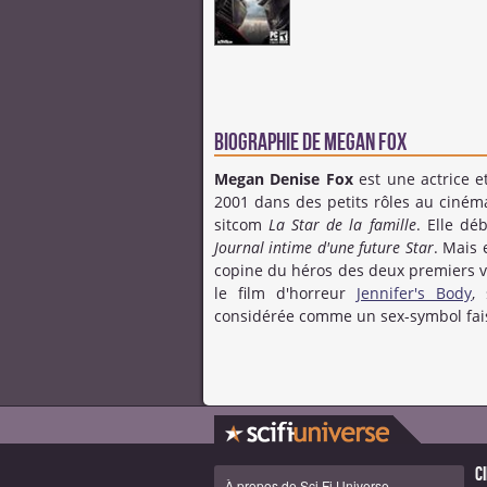
Biographie de Megan Fox
Megan Denise Fox
est une actrice 
2001 dans des petits rôles au cinéma
sitcom
La Star de la famille
. Elle d
Journal intime d'une future Star
. Mais 
copine du héros des deux premiers v
le film d'horreur
Jennifer's Body
,
considérée comme un sex-symbol fai
C
À propos de Sci Fi Universe