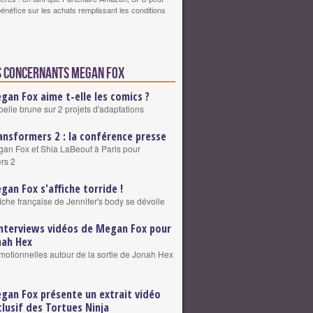
bénéfice sur les achats remplissant les conditions
s concernants Megan Fox
gan Fox aime t-elle les comics ?
belle brune sur 2 projets d'adaptations
ansformers 2 : la conférence presse
an Fox et Shia LaBeouf à Paris pour
rs 2
gan Fox s'affiche torride !
ffiche française de Jennifer's body se dévoile
interviews vidéos de Megan Fox pour
nah Hex
motionnelles autour de la sortie de Jonah Hex
gan Fox présente un extrait vidéo
clusif des Tortues Ninja