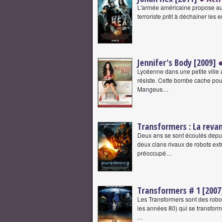
L'armée américaine propose au c
terroriste prêt à déchaîner les e
Jennifer's Body [2009]
●
Lycéenne dans une petite ville 
résiste. Cette bombe cache pour
Mangeus…
Transformers : La revan
Deux ans se sont écoulés depuis
deux clans rivaux de robots ext
préoccupé…
Transformers # 1 [2007
Les Transformers sont des robo
les années 80) qui se transform
…