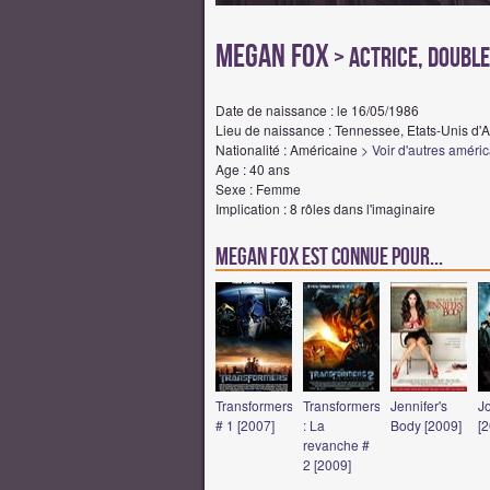
Megan Fox
> Actrice, Double
Date de naissance : le 16/05/1986
Lieu de naissance : Tennessee, Etats-Unis d'
Nationalité : Américaine
> Voir d'autres améri
Age : 40 ans
Sexe : Femme
Implication : 8 rôles dans l'imaginaire
Megan Fox est connue pour...
Transformers
Transformers
Jennifer's
J
# 1 [2007]
: La
Body [2009]
[
revanche #
2 [2009]