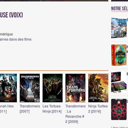
Notre sé
use (voix)
Amérique
caines dans des films
onah Hex
Transformers
Les Tortues
Transformers
Ninja Turtles
2011]
[2007]
Ninja [2014]
: La
2 [2016]
Revanche #
2 [2009]
Liens rémun