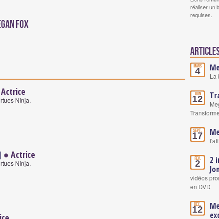
réaliser un 
requises.
egan Fox
Article
Me
Mars
4
La 
Actrice
Tr
Juin
12
rtues Ninja.
Meg
Transforme
Me
Sept.
17
l'a
]
● Actrice
2 
Fév.
2
rtues Ninja.
Jo
vidéos pro
en DVD
Me
Déc.
12
ex
ice