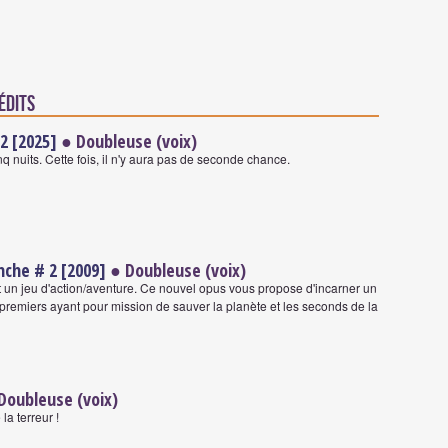
édits
2 [2025]
● Doubleuse (voix)
nq nuits. Cette fois, il n'y aura pas de seconde chance.
nche # 2 [2009]
● Doubleuse (voix)
 un jeu d'action/aventure. Ce nouvel opus vous propose d'incarner un
premiers ayant pour mission de sauver la planète et les seconds de la
Doubleuse (voix)
a terreur !