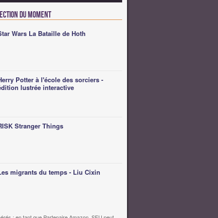
lection du moment
Star Wars La Bataille de Hoth
Herry Potter à l'école des sorciers -
édition lustrée interactive
RISK Stranger Things
Les migrants du temps - Liu Cixin
érés : en tant que Partenaire Amazon, SFU peut