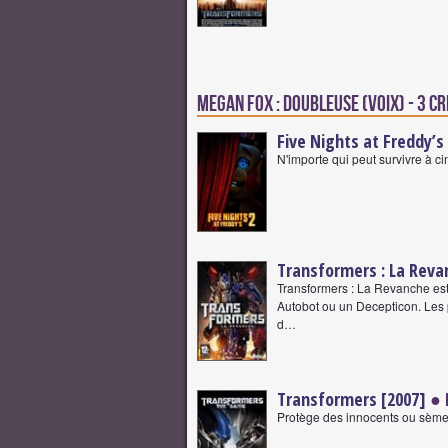
Megan Fox : Doubleuse (voix) - 3 cr
Five Nights at Freddy’s 
N'importe qui peut survivre à ci
Transformers : La Reva
Transformers : La Revanche est
Autobot ou un Decepticon. Les 
d…
Transformers [2007]
● 
Protège des innocents ou sème l