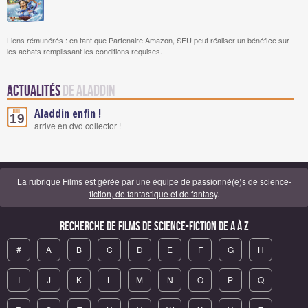
Liens rémunérés : en tant que Partenaire Amazon, SFU peut réaliser un bénéfice sur
les achats remplissant les conditions requises.
Actualités
de Aladdin
Aladdin enfin !
Juil.
19
arrive en dvd collector !
La rubrique Films est gérée par
une équipe de passionné(e)s de science-
fiction, de fantastique et de fantasy
.
Recherche de Films de science-fiction de A à Z
#
A
B
C
D
E
F
G
H
I
J
K
L
M
N
O
P
Q