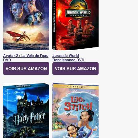
Avatar 2 : La Voie de l'eau
Jurassic World
DVD
Renaissance DVD
VOIR SUR AMAZON
VOIR SUR AMAZON