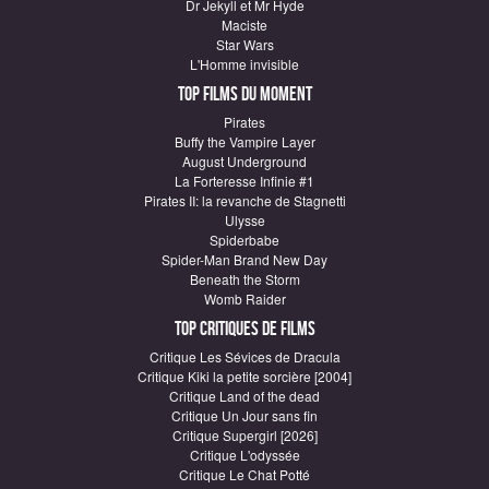
Dr Jekyll et Mr Hyde
Maciste
Star Wars
L'Homme invisible
Top Films du moment
Pirates
Buffy the Vampire Layer
August Underground
La Forteresse Infinie #1
Pirates II: la revanche de Stagnetti
Ulysse
Spiderbabe
Spider-Man Brand New Day
Beneath the Storm
Womb Raider
Top critiques de Films
Critique Les Sévices de Dracula
Critique Kiki la petite sorcière [2004]
Critique Land of the dead
Critique Un Jour sans fin
Critique Supergirl [2026]
Critique L'odyssée
Critique Le Chat Potté