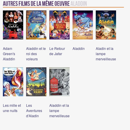
Autres films de la même oeuvre
Aladdin
Adam
Aladdin et le
Le Retour
Aladdin
Aladin et la
Green's
roi des
de Jafar
lampe
Aladdin
voleurs
merveilleuse
Les mille et
Les
Aladdin et la
une nuits
Aventures
lampe
d'Aladin
merveilleuse