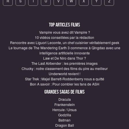
R
S
T
U
V
W
X
Y
Z
Top articles Films
Vampire vous avez dit Vampire ?
10 vidéos conseillées par la rédaction
Rencontre avec Liguori Lecomte, un chef cuisinier véritablement geek
Le tournage de The Wandering Earth 3 commence à Qingdao avec une
intelligence artificielle innovante
Law et De Niro dans Thor ?
The Last Airbender : les premières images
Chucky : notre classement des films du pire au meilleur
Underworld revient !
Star Trek : Majel Barrett-Roddenberry nous a quitté
Bon A savoir : Pour combler les fans de ASH
Grandes sagas de Films
Dracula
Frankenstein
Hercule / Ursus
Godzilla
Batman
Dragon Ball