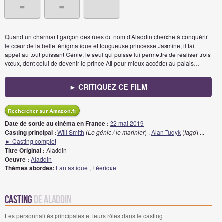
-
-
Quand un charmant garçon des rues du nom d’Aladdin cherche à conquérir
le cœur de la belle, énigmatique et fougueuse princesse Jasmine, il fait
appel au tout puissant Génie, le seul qui puisse lui permettre de réaliser trois
vœux, dont celui de devenir le prince Ali pour mieux accéder au palais…
► CRITIQUEZ CE FILM
Rechercher sur Amazon.fr
Date de sortie au cinéma en France :
22 mai 2019
Casting principal :
Will Smith
(
Le génie / le marinier
) ,
Alan Tudyk
(
Iago
)
...
► Casting complet
Titre Original :
Aladdin
Oeuvre :
Aladdin
Thèmes abordés:
Fantastique
,
Féerique
Casting
de Aladdin
Les personnalités principales et leurs rôles dans le casting