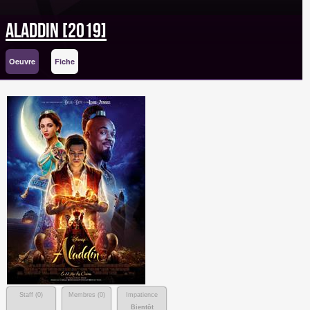
Aladdin [2019]
Oeuvre
Fiche
Staff (
0
)
Membres (
0
)
Impatience
Bientôt