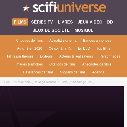
FILMS
SÉRIES TV
LIVRES
JEUX VIDÉO
BD
JEUX DE SOCIÉTÉ
MUSIQUE
Critiques de films
Actualités cinéma
Bandes annonces
Au ciné en 2026
Ce soir à la TV
En DVD
Top films
Films par thèmes
Editeurs
Acteurs & réalisateurs
Personnages
Images & affiches
Citations de films
Anecdotes de films
Références de films
Slogans de films
Agenda
Scifi-Universe.com
la saga Aladdin
Films
Aladdin [2019]