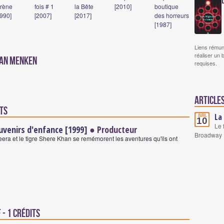
irène
fois # 1
la Bête
[2010]
boutique
1990]
[2007]
[2017]
des horreurs
[1987]
Liens rémun
réaliser un 
lan Menken
requises.
Article
its
La
Avril
10
Le 
ouvenirs d'enfance [1999]
● Producteur
Broadway
era et le tigre Shere Khan se remémorent les aventures qu'ils ont
- 1 crédits