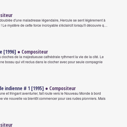
siteur
 doublée d'une maladresse légendaire, Hercule se sent légèrement à
 ! Le mystère de cette force incroyable s'éclaircit lorsqu'il découvre q…
e [1996]
● Compositeur
s cloches de la majestueuse cathédrale rythment la vie de la cité. Le
ne bossu qui vit reclus dans le clocher avec pour seule compagnie
e indienne # 1 [1995]
● Compositeur
une et fringant aventurier, fait route vers le Nouveau Monde à bord
Une vie nouvelle va bientôt commencer pour ces rudes pionniers. Mais
siteur