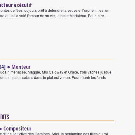
cteur exécutif
ntes de fées toujours prêt à défendre la veuve et l’orphelin, est en
ard qui lui a volé l'amour de sa vie, la belle Madalena. Pour la re…
04]
● Monteur
oudain menacée, Maggie, Mrs Caloway et Grace, trois vaches jusque
 de mettre les sabots dans le plat est venue. Pour réunir les fonds
édits
● Compositeur
'une île fictive des Caraïbes. Ariel, la benjamine des filles du roi