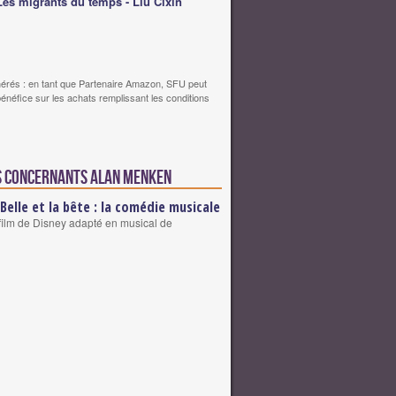
Les migrants du temps - Liu Cixin
érés : en tant que Partenaire Amazon, SFU peut
bénéfice sur les achats remplissant les conditions
s concernants Alan Menken
 Belle et la bête : la comédie musicale
film de Disney adapté en musical de