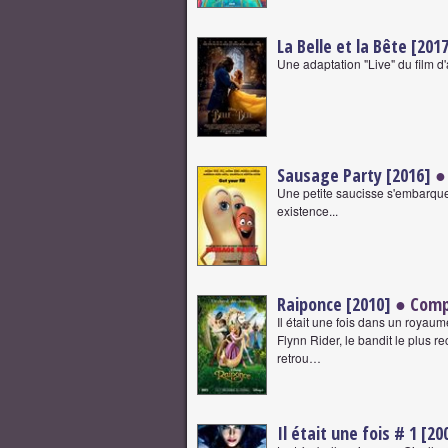
La Belle et la Bête [201
Une adaptation "Live" du film d
Sausage Party [2016]
●
Une petite saucisse s'embarqu
existence...
Raiponce [2010]
● Comp
Il était une fois dans un roya
Flynn Rider, le bandit le plus 
retrou…
Il était une fois # 1 [20