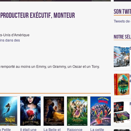
Son Twi
 Producteur exécutif, Monteur
Tweets d
ts-Unis d'Amérique
Notre sé
ains dans des
l a remporté au moins un Emmy, un Grammy, un Oscar et un Tony.
 Petite
Il était une
La Belle et
Raiponce
La petite