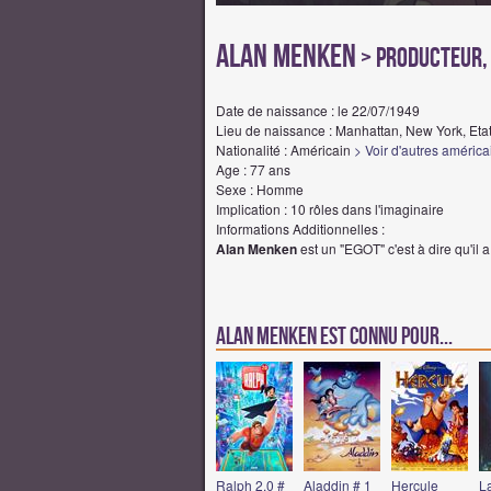
Alan Menken
> Producteur,
Date de naissance : le 22/07/1949
Lieu de naissance : Manhattan, New York, Eta
Nationalité : Américain
> Voir d'autres améric
Age : 77 ans
Sexe : Homme
Implication : 10 rôles dans l'imaginaire
Informations Additionnelles :
Alan Menken
est un "EGOT" c'est à dire qu'i
Alan Menken est connu pour...
Ralph 2.0 #
Aladdin # 1
Hercule
La