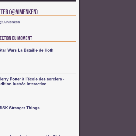
tter (@AIMenken)
e @AIMenken
lection du moment
Star Wars La Bataille de Hoth
Herry Potter à l'école des sorciers -
édition lustrée interactive
RISK Stranger Things