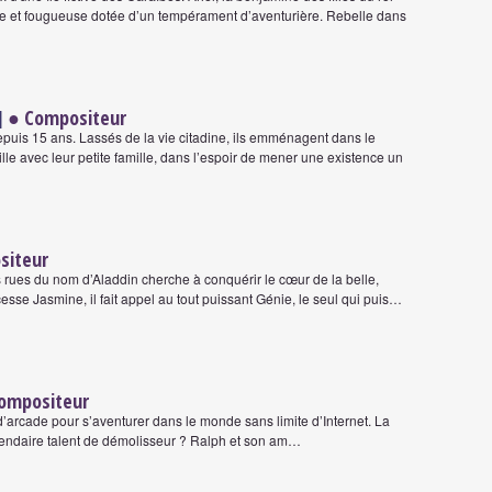
elle et fougueuse dotée d’un tempérament d’aventurière. Rebelle dans
]
● Compositeur
epuis 15 ans. Lassés de la vie citadine, ils emménagent dans le
lle avec leur petite famille, dans l’espoir de mener une existence un
siteur
ues du nom d’Aladdin cherche à conquérir le cœur de la belle,
sse Jasmine, il fait appel au tout puissant Génie, le seul qui puis…
ompositeur
 d’arcade pour s’aventurer dans le monde sans limite d’Internet. La
légendaire talent de démolisseur ? Ralph et son am…