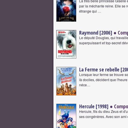
La très belle princesse Gisell
par la méchante reine. Elle se
étrange qui …
Raymond [2006]
● Comp
Le député Douglas, qui travaille
superpuissant et top-secret dé
La Ferme se rebelle [20
Lorsque leur ferme se trouve s
là dociles, décident que l'heure
néce…
Hercule [1998]
● Compo
Hercule, fils du dieu Zeus et d'u
ses congénères. Avec son ami d