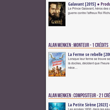
Galavant [2015]
● Produ
Le Prince Galavant, héros des co
guerre contre l'affreux Roi Rich
Alan Menken : Monteur - 1 crédits
La Ferme se rebelle [20
Lorsque leur ferme se trouve s
là dociles, décident que l'heure
néce…
Alan Menken : Compositeur - 21 cr
La Petite Sirène [2023]
Les années 1830, dans les eaux d