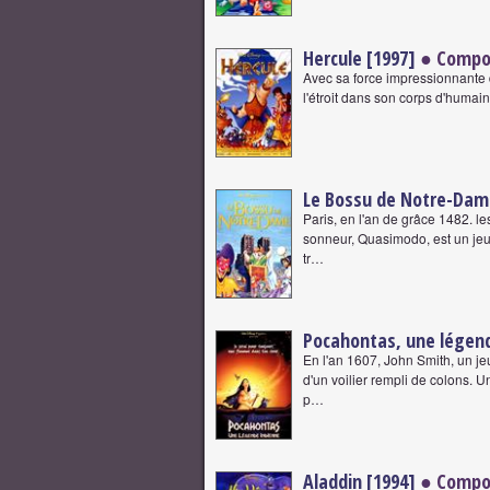
Hercule [1997]
● Compo
Avec sa force impressionnante
l'étroit dans son corps d'humain
Le Bossu de Notre-Dam
Paris, en l'an de grâce 1482. le
sonneur, Quasimodo, est un jeu
tr…
Pocahontas, une légend
En l'an 1607, John Smith, un je
d'un voilier rempli de colons. 
p…
Aladdin [1994]
● Compo