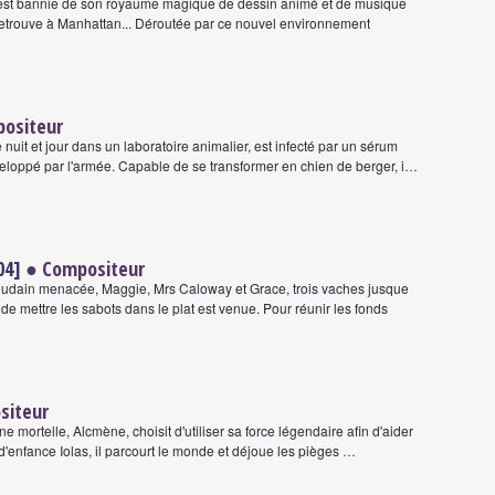
e est bannie de son royaume magique de dessin animé et de musique
 retrouve à Manhattan... Déroutée par ce nouvel environnement
ositeur
 nuit et jour dans un laboratoire animalier, est infecté par un sérum
veloppé par l'armée. Capable de se transformer en chien de berger, i…
04]
● Compositeur
oudain menacée, Maggie, Mrs Caloway et Grace, trois vaches jusque
 de mettre les sabots dans le plat est venue. Pour réunir les fonds
siteur
ne mortelle, Alcmène, choisit d'utiliser sa force légendaire afin d'aider
'enfance Iolas, il parcourt le monde et déjoue les pièges …