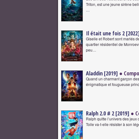
Triton, est une jeune sirène b
…
Il était une fois 2 [2022
Giselle et Robert sont mariés d
quartier résidentiel de Monroevi
peu…
Aladdin [2019]
● Compo
Quand un charmant garçon des r
énigmatique et fougueuse prince
Ralph 2.0 # 2 [2019]
● C
Ralph quitte l’univers des jeux
Toile va-t-elle résister à son 