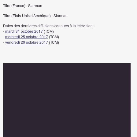
Titre (France) : Starman
Titre (Etats-Unis d'Amérique) : Starman
Dates des dernières diffusions connues à la télévision :
-
mardi 31 octobre 2017
(TCM)
-
mercredi 25 octobre 2017
(TCM)
-
vendredi 20 octobre 2017
(TCM)