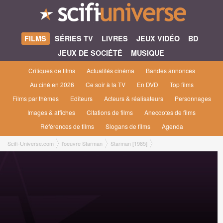
FILMS
SÉRIES TV
LIVRES
JEUX VIDÉO
BD
JEUX DE SOCIÉTÉ
MUSIQUE
Critiques de films
Actualités cinéma
Bandes annonces
Au ciné en 2026
Ce soir à la TV
En DVD
Top films
Films par thèmes
Editeurs
Acteurs & réalisateurs
Personnages
Images & affiches
Citations de films
Anecdotes de films
Références de films
Slogans de films
Agenda
Scifi-Universe.com
l'oeuvre Starman
Starman [1985]