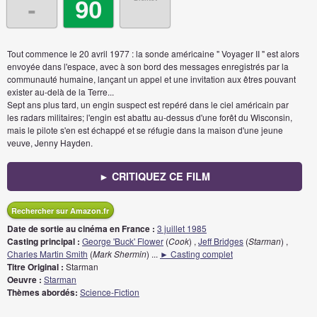
-
90
Tout commence le 20 avril 1977 : la sonde américaine " Voyager II " est alors
envoyée dans l'espace, avec à son bord des messages enregistrés par la
communauté humaine, lançant un appel et une invitation aux êtres pouvant
exister au-delà de la Terre...
Sept ans plus tard, un engin suspect est repéré dans le ciel américain par
les radars militaires; l'engin est abattu au-dessus d'une forêt du Wisconsin,
mais le pilote s'en est échappé et se réfugie dans la maison d'une jeune
veuve, Jenny Hayden.
► CRITIQUEZ CE FILM
Rechercher sur Amazon.fr
Date de sortie au cinéma en France :
3 juillet 1985
Casting principal :
George 'Buck' Flower
(
Cook
) ,
Jeff Bridges
(
Starman
) ,
Charles Martin Smith
(
Mark Shermin
)
...
► Casting complet
Titre Original :
Starman
Oeuvre :
Starman
Thèmes abordés:
Science-Fiction