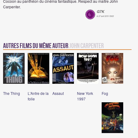
Cocoon au panthéon du cinéma fantastique. Respect au maître John
Carpenter.
G7K
le 27 avril 2019 15h05
Autres Films du même auteur
John Carpenter
The Thing
L'Antre de la
Assaut
New York
Fog
folie
1997