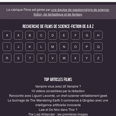
La rubrique Films est gérée par
une équipe de passionné(e)s de science-
fiction, de fantastique et de fantasy
.
Recherche de Films de science-fiction de A à Z
#
A
B
C
D
E
F
G
H
I
J
K
L
M
N
O
P
Q
R
S
T
U
V
W
X
Y
Z
Top articles Films
Vampire vous avez dit Vampire ?
10 vidéos conseillées par la rédaction
Rencontre avec Liguori Lecomte, un chef cuisinier véritablement geek
Le tournage de The Wandering Earth 3 commence à Qingdao avec une
intelligence artificielle innovante
Law et De Niro dans Thor ?
The Last Airbender : les premières images