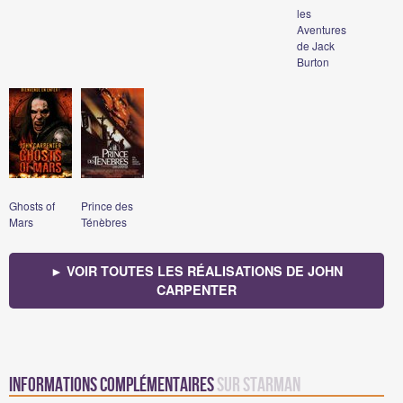
les
Aventures
de Jack
Burton
Ghosts of
Prince des
Mars
Ténèbres
► VOIR TOUTES LES RÉALISATIONS DE JOHN
CARPENTER
Informations complémentaires
sur Starman