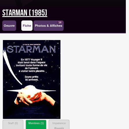
Starman [1985]
14
Oeuvre
Fiche
Photos & Affiches
Staff (
0
)
Membres (
1
)
Impatience
Bientôt