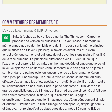
Commentaires des membres (1)
L'avis de la communauté SciFi-Universe.
Suite à l'échec au box office du génial The Thing, John Carpenter
90
proposait sa version du cultissime E.T. ayant cassé la baraque la
même année que ce dernier. L'histoire du film repose sur le même principe
que le succès de Steven Spielberg, à savoir les aventures d'un extra-
terrestre échoué sur terre et qui tente de retrouver les siens malgré l'hostilité
de la race humaine. La principale différence avec E.T. vient du fait que
l'extra-terrestre prend ici les traits d'un homme décédé et embarque avec lui
la veuve éplorée de ce dernier. John Carpenter a le bon goût de ne jamais
sombrer dans le pathos et le jeu tout en retenue de la charmante Karen
Allen y est pour beaucoup. En outre la mise en scène se montre toujours
efficace d'autant que les effets spéciaux ont plutôt bien vieilli et restent tout à
fait convaincants de nos jours. Enfin la principale force du film vient de la
grande complicité entre Jeff Bridges et Karen Allen, une sincérité qui fait que
l'on adhère totalement à l'histoire et que l'émotion nous gagne
ostensiblement à mesure que le film avance jusqu'à un dénouement simple
et touchant. Starman est un film à l'image de son époque, simple, généreux
et émouvant et rejoint d'autres classiques des années 80 comme E.T. ou