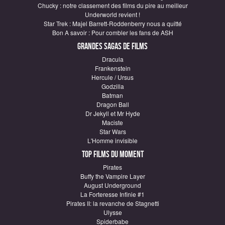
Chucky : notre classement des films du pire au meilleur
Underworld revient !
Star Trek : Majel Barrett-Roddenberry nous a quitté
Bon A savoir : Pour combler les fans de ASH
Grandes sagas de Films
Dracula
Frankenstein
Hercule / Ursus
Godzilla
Batman
Dragon Ball
Dr Jekyll et Mr Hyde
Maciste
Star Wars
L'Homme invisible
Top Films du moment
Pirates
Buffy the Vampire Layer
August Underground
La Forteresse Infinie #1
Pirates II: la revanche de Stagnetti
Ulysse
Spiderbabe