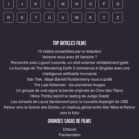
I
J
K
L
M
N
O
P
Q
R
S
T
U
V
W
X
Y
Z
Top articles Films
10 vidéos conseillées par la rédaction
Vampire vous avez dit Vampire ?
Rencontre avec Liguori Lecomte, un chef cuisinier véritablement geek
Le tournage de The Wandering Earth 3 commence à Qingdao avec une
intelligence artificielle innovante
Star Trek : Majel Barrett-Roddenberry nous a quitté
The Last Airbender : les premières images
Un groupe de rock signe la bande originale du Choc des Titans
Olivia Thirlby rejoint le casting de Judge Dredd
Les conseils de Laura Vandervoort pour la nouvelle Supergirl de CBS
Retour vers la Guerre des Etoiles, un mashup génial entre Star Wars et Retour
vers le futur
Grandes sagas de Films
Dracula
Frankenstein