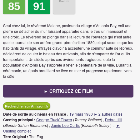
Bientôt
85
91
Seul chez lui, le révérend Malone, pasteur du village d'Antonio Bay, voit une
pierre se détacher du mur laissant apparaître dans le trou un manuscrit et
une croix. Le révérend se plonge dans la lecture de l'ouvrage qui n'est autre
que le journal de son arrière-grand-père écrit en 1880, et qui raconte que les
habitants du village, effrayés d'avoir à accepter une communauté de lépreux,
décidèrent de couler le bateau des arrivants, afin de s'emparer de l'or qu'ils
transportaient. Un siècle après ces événements tragiques, toute la
population d'Antonio Bay s'apprête à fêter le centenaire de la ville. Durant la
cérémonie, un épais brouillard se lève en mer et progresse rapidement vers
la côte.
► CRITIQUEZ CE FILM
Rechercher sur Amazon.fr
Date de sortie au cinéma en France :
19 mars 1980
► 2 autres dates
Casting principal :
George 'Buck' Flower
(
Tommy Wallace
) ,
Debra Hill
(
Blonde Girl on Bleachers
) ,
Jamie Lee Curtis
(
Elizabeth Solley
)
...
►
Casting complet
Titre Original :
The Fog