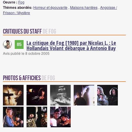
Oeuvre :
Fog
Thèmes abordés:
Horreur et épouvante
,
Maisons hantées
,
Angoisse /
Frisson / Mystère
Critiques du staff
de Fog
La critique de Fog [1980] par Nicolas L. : Le
85
Hollandais Volant débarque à Antonio Bay
Avis publié le 8 octobre 2005
Photos & Affiches
de Fog