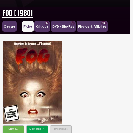
Fog [1980]
5
3
12
Oeuvre
Fiche
Critique
DVD / Blu-Ray
Photos & Affiches
Staff (
1
)
Membres (
4
)
Impatience