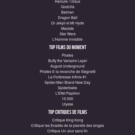
Hercule / Ursus
Godzilla
Batman
Dragon Ball
Dr Jekyll et Mr Hyde
Maciste
Star Wars
L'Homme invisible
Top Films du moment
Pirates
Buffy the Vampire Layer
August Underground
Pirates II: la revanche de Stagnetti
La Forteresse Infinie #1
Spider-Man Brand New Day
Spiderbabe
L'Effet Papillon
10 000
Ulysse
Top critiques de Films
Critique King Kong
Critique les Evadés de la planète des singes
Critique Un Jour sans fin