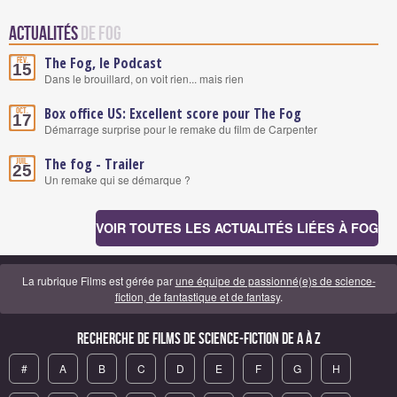
Actualités
de Fog
The Fog, le Podcast
Fév.
15
Dans le brouillard, on voit rien... mais rien
Box office US: Excellent score pour The Fog
Oct.
17
Démarrage surprise pour le remake du film de Carpenter
The fog - Trailer
Juil.
25
Un remake qui se démarque ?
VOIR TOUTES LES ACTUALITÉS LIÉES À FOG
La rubrique Films est gérée par
une équipe de passionné(e)s de science-
fiction, de fantastique et de fantasy
.
Recherche de Films de science-fiction de A à Z
#
A
B
C
D
E
F
G
H