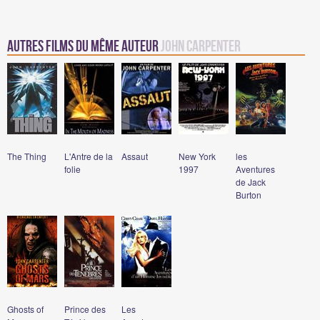
Autres Films du même auteur
John Carpenter
The Thing
L'Antre de la
Assaut
New York
les
folie
1997
Aventures
de Jack
Burton
Ghosts of
Prince des
Les