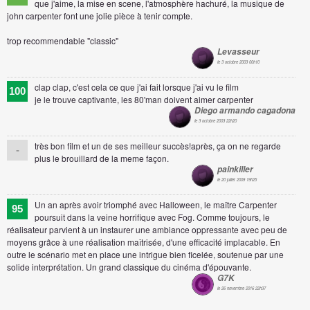
que j'aime, la mise en scene, l'atmosphère hachuré, la musique de
john carpenter font une jolie pièce à tenir compte.
trop recommendable "classic"
Levasseur
le 3 octobre 2003 00h10
clap clap, c'est cela ce que j'ai fait lorsque j'ai vu le film
100
je le trouve captivante, les 80'man doivent aimer carpenter
Diego armando cagadona
le 3 octobre 2003 22h20
très bon film et un de ses meilleur succès!après, ça on ne regarde
-
plus le brouillard de la meme façon.
painkiller
le 20 juillet 2009 19h25
Un an après avoir triomphé avec Halloween, le maître Carpenter
95
poursuit dans la veine horrifique avec Fog. Comme toujours, le
réalisateur parvient à un instaurer une ambiance oppressante avec peu de
moyens grâce à une réalisation maîtrisée, d'une efficacité implacable. En
outre le scénario met en place une intrigue bien ficelée, soutenue par une
solide interprétation. Un grand classique du cinéma d'épouvante.
G7K
le 26 novembre 2016 22h37