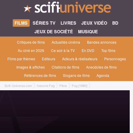
FILMS
SÉRIES TV
LIVRES
JEUX VIDÉO
BD
JEUX DE SOCIÉTÉ
MUSIQUE
Critiques de films
Actualités cinéma
Bandes annonces
Au ciné en 2026
Ce soir à la TV
En DVD
Top films
Films par thèmes
Editeurs
Acteurs & réalisateurs
Personnages
Images & affiches
Citations de films
Anecdotes de films
Références de films
Slogans de films
Agenda
Scifi-Universe.com
l'oeuvre Fog
Films
Fog [1980]