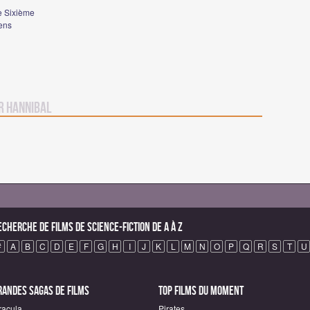
e Sixième
ens
r Hannibal
echerche de Films de science-fiction de A à Z
#
A
B
C
D
E
F
G
H
I
J
K
L
M
N
O
P
Q
R
S
T
U
randes sagas de Films
Top Films du moment
racula
Pirates