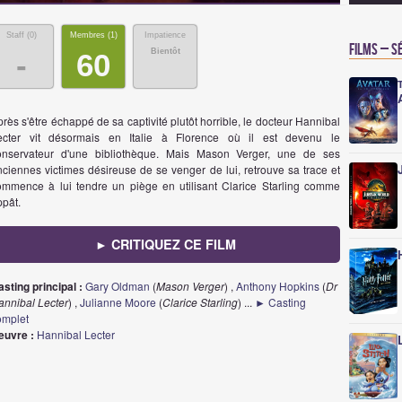
Staff (
0
)
Membres (
1
)
Impatience
Films – S
Bientôt
-
60
rès s'être échappé de sa captivité plutôt horrible, le docteur Hannibal
ecter vit désormais en Italie à Florence où il est devenu le
onservateur d'une bibliothèque. Mais Mason Verger, une de ses
nciennes victimes désireuse de se venger de lui, retrouve sa trace et
ommence à lui tendre un piège en utilisant Clarice Starling comme
ppât.
► CRITIQUEZ CE FILM
sting principal :
Gary Oldman
(
Mason Verger
) ,
Anthony Hopkins
(
Dr
annibal Lecter
) ,
Julianne Moore
(
Clarice Starling
)
...
► Casting
omplet
euvre :
Hannibal Lecter