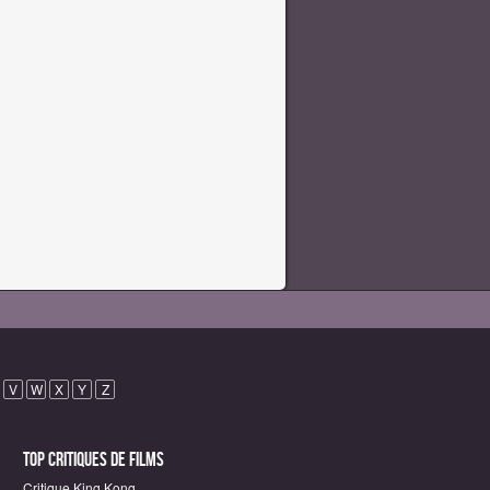
V
W
X
Y
Z
Top critiques de Films
Critique King Kong