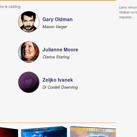
ns le casting
Liens rémun
réaliser un 
requises.
Gary Oldman
Mason Verger
Julianne Moore
Clarice Starling
Zeljko Ivanek
Dr Cordell Doemling