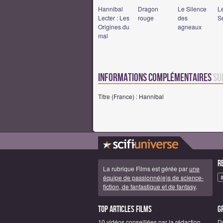
Hannibal
Dragon
Le Silence
L
Lecter : Les
rouge
des
S
Origines du
agneaux
mal
Informations complémentaires
su
Titre (France) : Hannibal
R
La rubrique Films est gérée par
une
équipe de passionné(e)s de science-
fiction, de fantastique et de fantasy
.
Top articles Films
G
10 vidéos conseillées par la rédaction
D