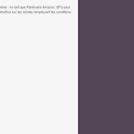
érés : en tant que Partenaire Amazon, SFU peut
bénéfice sur les achats remplissant les conditions