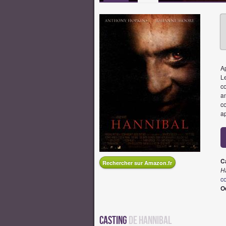
Ap
L
c
a
c
a
Ca
Rechercher sur Amazon.fr
H
c
O
Casting
de Hannibal