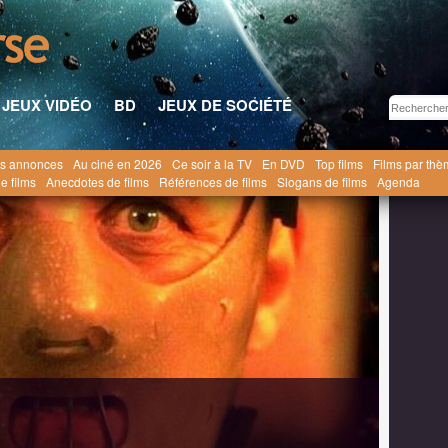
JEUX VIDÉO
BD
JEUX DE SOCIÉTÉ
s annonces
Au ciné en 2026
Ce soir à la TV
En DVD
Top films
Films par th
Films
Hannibal [2001]
e films
Anecdotes de films
Références de films
Slogans de films
Agenda