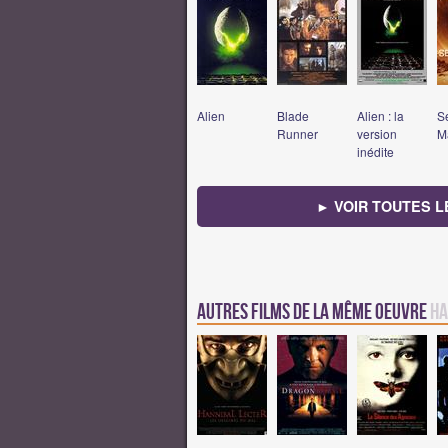
Alien
Blade
Alien : la
S
Runner
version
M
inédite
► VOIR TOUTES L
Autres films de la même oeuvre
Ha