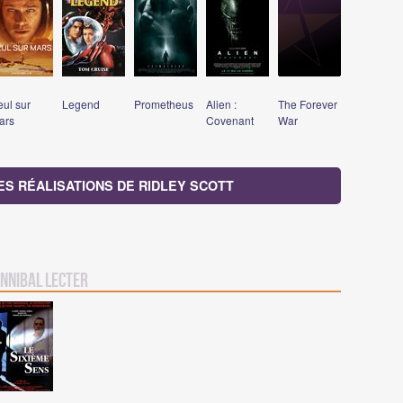
eul sur
Legend
Prometheus
Alien :
The Forever
ars
Covenant
War
ES RÉALISATIONS DE RIDLEY SCOTT
nnibal Lecter