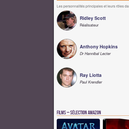
Les personnalités principales et leurs rôles da
Ridley Scott
Réalisateur
Anthony Hopkins
Dr Hannibal Lecter
Ray Liotta
Paul Krendler
Films – Sélection Amazon