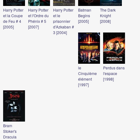
Harry Potter
Harry Potter
Harry Potter
Batman
The Dark
et la Coupe
et l'Ordre du
et le
Begins
Knight
de Feu # 4
Phénix # 5
prisonnier
[2005]
[2008]
[2005]
[2007]
d'Azkaban #
3 [2004]
le
Perdus dans
Cinquième
l'espace
élément
[1998]
[1997]
Bram
Stoker's
Dracula