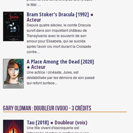
le Mal …
Bram Stoker's Dracula [1992]
●
Acteur
Depuis quatre siècles, le comte Dracula
survit dans son inquiétant château de
Transylvanie avec le souvenir de son
amour pour Elisabeta, qui se suicida
après l'avoir cru mort durant la Croisade
contre…
A Place Among the Dead [2020]
● Acteur
Une actrice / cinéaste, Jules, est
déstabilisée par les démons de son passé
qui refont surface...
Gary Oldman : Doubleur (voix) - 3 crédits
Tau [2018]
● Doubleur (voix)
Une fille vivant d'escroquerie est
kidnappée et retenue captive pour une