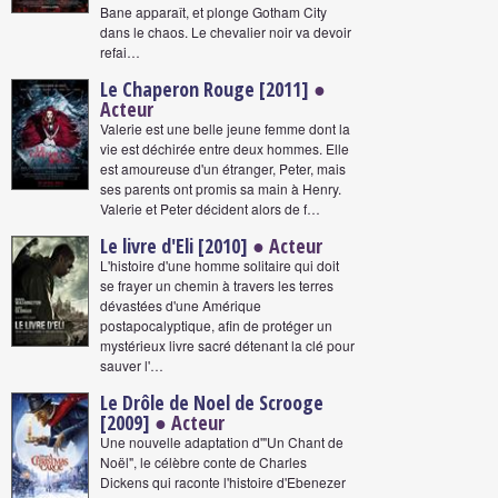
Bane apparaît, et plonge Gotham City
dans le chaos. Le chevalier noir va devoir
refai…
Le Chaperon Rouge [2011]
●
Acteur
Valerie est une belle jeune femme dont la
vie est déchirée entre deux hommes. Elle
est amoureuse d'un étranger, Peter, mais
ses parents ont promis sa main à Henry.
Valerie et Peter décident alors de f…
Le livre d'Eli [2010]
● Acteur
L'histoire d'une homme solitaire qui doit
se frayer un chemin à travers les terres
dévastées d'une Amérique
postapocalyptique, afin de protéger un
mystérieux livre sacré détenant la clé pour
sauver l'…
Le Drôle de Noel de Scrooge
[2009]
● Acteur
Une nouvelle adaptation d'"Un Chant de
Noël", le célèbre conte de Charles
Dickens qui raconte l'histoire d'Ebenezer