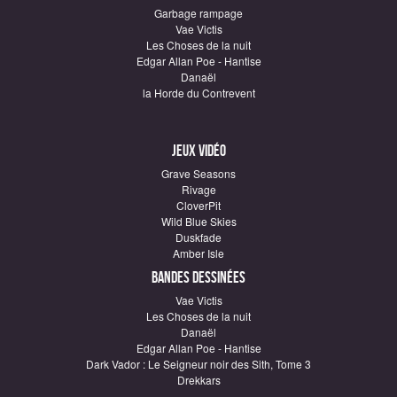
Garbage rampage
Vae Victis
Les Choses de la nuit
Edgar Allan Poe - Hantise
Danaël
la Horde du Contrevent
Jeux vidéo
Grave Seasons
Rivage
CloverPit
Wild Blue Skies
Duskfade
Amber Isle
Bandes dessinées
Vae Victis
Les Choses de la nuit
Danaël
Edgar Allan Poe - Hantise
Dark Vador : Le Seigneur noir des Sith, Tome 3
Drekkars