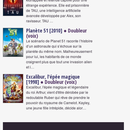
étrange expérience. Elle est prisonnière
de TAU, une intelligence artificielle
avancée développée par Alex, son
ravisseur. TAU …
Planète 51 [2010]
● Doubleur
(voix)
Le scénario de Planet 51 raconte l’histoire
d’un astronaute qui s’échoue sur la
planète du même nom. Malheureusement
pour lui, les habitants de ce monde
craignent plus que tout une invasion alien
et i…
Excalibur, l'épée magique
[1998]
● Doubleur (voix)
Excalibur, l'épée magique et légendaire
du roi Arthur, vient d'être dérobée par le
redoutable Ruber qui rêve de prendre le
pouvoir du royaume de Camelot. Kayley,
une jeune fille intrépide, décide alor…