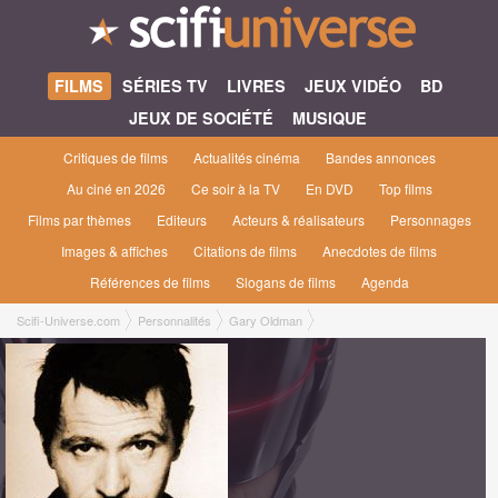
FILMS
SÉRIES TV
LIVRES
JEUX VIDÉO
BD
JEUX DE SOCIÉTÉ
MUSIQUE
Critiques de films
Actualités cinéma
Bandes annonces
Au ciné en 2026
Ce soir à la TV
En DVD
Top films
Films par thèmes
Editeurs
Acteurs & réalisateurs
Personnages
Images & affiches
Citations de films
Anecdotes de films
Références de films
Slogans de films
Agenda
Scifi-Universe.com
Personnalités
Gary Oldman