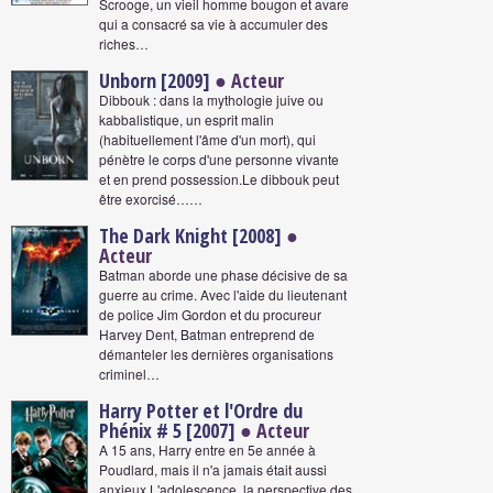
Scrooge, un vieil homme bougon et avare
qui a consacré sa vie à accumuler des
riches…
Unborn [2009]
● Acteur
Dibbouk : dans la mythologie juive ou
kabbalistique, un esprit malin
(habituellement l'âme d'un mort), qui
pénètre le corps d'une personne vivante
et en prend possession.Le dibbouk peut
être exorcisé……
The Dark Knight [2008]
●
Acteur
Batman aborde une phase décisive de sa
guerre au crime. Avec l'aide du lieutenant
de police Jim Gordon et du procureur
Harvey Dent, Batman entreprend de
démanteler les dernières organisations
criminel…
Harry Potter et l'Ordre du
Phénix # 5 [2007]
● Acteur
A 15 ans, Harry entre en 5e année à
Poudlard, mais il n'a jamais était aussi
anxieux.L'adolescence, la perspective des