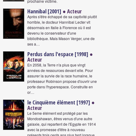
prochaine victime.
Hannibal [2001]
● Acteur
Après s'être échappé de sa captivité plutôt
horrible, le docteur Hannibal Lecter vit
désormais en Italie à Florence où il est
devenu le conservateur d'une
bibliothèque. Mais Mason Verger, une de
ses a…
Perdus dans l'espace [1998]
●
Acteur
En 2058, la Terre n'a plus que vingt
années de ressources devant elle. Pour
assurer la survie de la race humaine, le
professeur Robinson propose d'ouvrir une
porte dans l'hyperespace. Construite en
or…
le Cinquième élément [1997]
●
Acteur
Le 5eme élément est protégé par les
Mondoshawan, êtres venus d'une autre
galaxie, qui repartent de l'Egypte en 1914
avec la promesse d'être à nouveau
présents trois cents ans plus tard lorsque