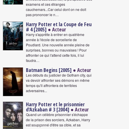
examens et ces étranges
cauchemars...Car celui dont on ne doit
pas prononcer le n…
Harry Potter et la Coupe de Feu
# 4 [2005]
● Acteur
Harry s'apprête à entrer en quatrième
année à l'école de sorcellerie de
Poudlard. Une nouvelle année pleine de
surprises, bonnes ou mauvaises ! Pour
affronter ce qui l'attend cette fois, il lui
faudra…
Batman Begins [2005]
● Acteur
Les débuts du justicier de Gotham city, qui
va devoir affronter ses démons en même
temps qu'il affrontera de terribles
adversaires...
Harry Potter et le prisonnier
d'Azkaban # 3 [2004]
● Acteur
Quand un célèbre prisonnier s'échappe
de la prison des sorciers, Azkaban, Harry
est soupçonné d'être sa cible, et sa