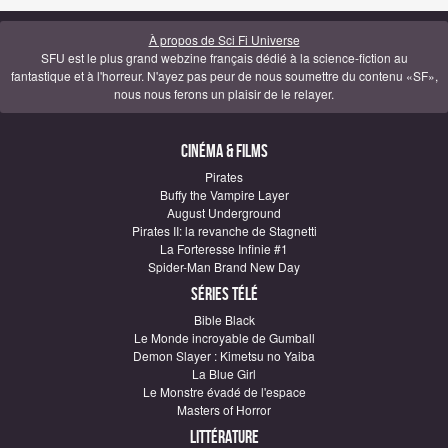
À propos de Sci Fi Universe
SFU est le plus grand webzine français dédié à la science-fiction au
fantastique et à l'horreur. N'ayez pas peur de nous soumettre du contenu «SF»,
nous nous ferons un plaisir de le relayer.
Cinéma & Films
Pirates
Buffy the Vampire Layer
August Underground
Pirates II: la revanche de Stagnetti
La Forteresse Infinie #1
Spider-Man Brand New Day
Séries télé
Bible Black
Le Monde incroyable de Gumball
Demon Slayer : Kimetsu no Yaiba
La Blue Girl
Le Monstre évadé de l'espace
Masters of Horror
Littérature