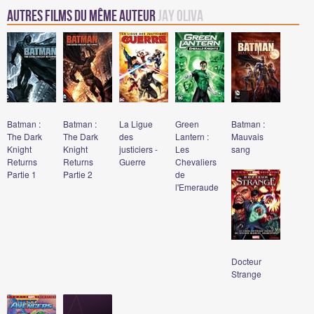
Autres Films du même auteur
Jay Oliva
Batman :
Batman :
La Ligue
Green
Batman :
The Dark
The Dark
des
Lantern :
Mauvais
Knight
Knight
justiciers -
Les
sang
Returns
Returns
Guerre
Chevaliers
Partie 1
Partie 2
de
l'Emeraude
Docteur
Strange