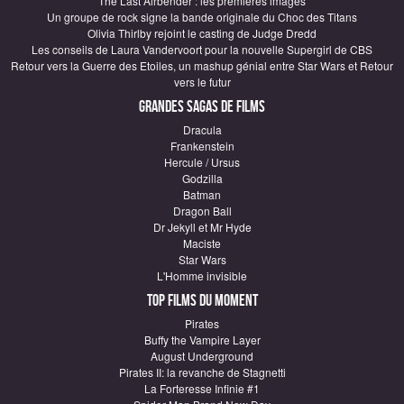
The Last Airbender : les premières images
Un groupe de rock signe la bande originale du Choc des Titans
Olivia Thirlby rejoint le casting de Judge Dredd
Les conseils de Laura Vandervoort pour la nouvelle Supergirl de CBS
Retour vers la Guerre des Etoiles, un mashup génial entre Star Wars et Retour
vers le futur
Grandes sagas de Films
Dracula
Frankenstein
Hercule / Ursus
Godzilla
Batman
Dragon Ball
Dr Jekyll et Mr Hyde
Maciste
Star Wars
L'Homme invisible
Top Films du moment
Pirates
Buffy the Vampire Layer
August Underground
Pirates II: la revanche de Stagnetti
La Forteresse Infinie #1