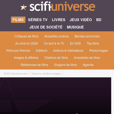
FILMS
SÉRIES TV
LIVRES
JEUX VIDÉO
BD
JEUX DE SOCIÉTÉ
MUSIQUE
Critiques de films
Actualités cinéma
Bandes annonces
Au ciné en 2026
Ce soir à la TV
En DVD
Top films
Films par thèmes
Editeurs
Acteurs & réalisateurs
Personnages
Images & affiches
Citations de films
Anecdotes de films
Références de films
Slogans de films
Agenda
Scifi-Universe.com
l'oeuvre Justice League
non sortis en salles françaises Films d'animation
Le Ligue des justiciers - Le Trône de l'Atlantide [2015]