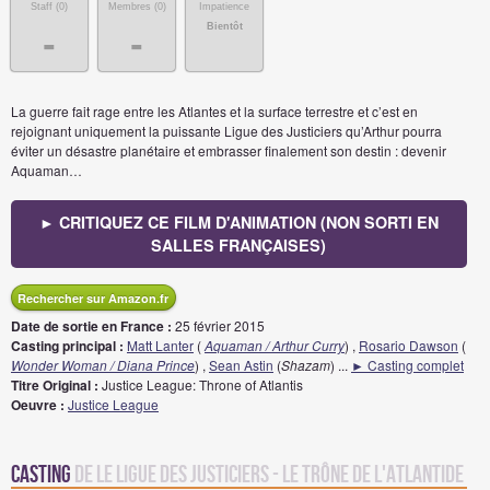
Staff (
0
)
Membres (
0
)
Impatience
Bientôt
-
-
La guerre fait rage entre les Atlantes et la surface terrestre et c’est en
rejoignant uniquement la puissante Ligue des Justiciers qu’Arthur pourra
éviter un désastre planétaire et embrasser finalement son destin : devenir
Aquaman…
► CRITIQUEZ CE FILM D'ANIMATION (NON SORTI EN
SALLES FRANÇAISES)
Rechercher sur Amazon.fr
Date de sortie en France :
25 février 2015
Casting principal :
Matt Lanter
(
Aquaman / Arthur Curry
) ,
Rosario Dawson
(
Wonder Woman / Diana Prince
) ,
Sean Astin
(
Shazam
)
...
► Casting complet
Titre Original :
Justice League: Throne of Atlantis
Oeuvre :
Justice League
Casting
de Le Ligue des justiciers - Le Trône de l'Atlantide