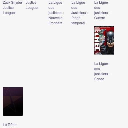
Zack Snyder
Justice
La Ligue
La Ligue
La Ligue
Justice
League
des
des
des
League
justiciers :
Justiciers :
justiciers -
Nouvelle
Piège
Guerre
Frontière
temporel
La Ligue
des
justiciers -
Échec
Le Trône