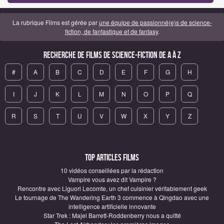
La rubrique Films est gérée par
une équipe de passionné(e)s de science-
fiction, de fantastique et de fantasy
.
Recherche de Films de science-fiction de A à Z
#
A
B
C
D
E
F
G
H
I
J
K
L
M
N
O
P
Q
R
S
T
U
V
W
X
Y
Z
Top articles Films
10 vidéos conseillées par la rédaction
Vampire vous avez dit Vampire ?
Rencontre avec Liguori Lecomte, un chef cuisinier véritablement geek
Le tournage de The Wandering Earth 3 commence à Qingdao avec une
intelligence artificielle innovante
Star Trek : Majel Barrett-Roddenberry nous a quitté