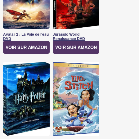
Avatar 2 : La Voie de l'eau
Jurassic World
DVD
Renaissance DVD
VOIR SUR AMAZON
VOIR SUR AMAZON