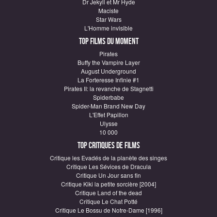
Dr Jekyll et Mr Hyde
Maciste
Star Wars
L'Homme invisible
Top Films du moment
Pirates
Buffy the Vampire Layer
August Underground
La Forteresse Infinie #1
Pirates II: la revanche de Stagnetti
Spiderbabe
Spider-Man Brand New Day
L'Effet Papillon
Ulysse
10 000
Top critiques de Films
Critique les Evadés de la planète des singes
Critique Les Sévices de Dracula
Critique Un Jour sans fin
Critique Kiki la petite sorcière [2004]
Critique Land of the dead
Critique Le Chat Potté
Critique Le Bossu de Notre-Dame [1996]