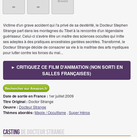
Bientôt
-
-
Victime d'un grave accident qui l'a privé de sa dextérité, le Docteur Stephen
Strange part dans les montagnes du Tibet à la rencontre d'un légendaire
guérisseur. Celui-ci s'avère être un maître des sciences occultes qui initie
ses adeptes à des pratiques ancestrales gardées secrètes. Transformé, le
Docteur Strange décide de consacrer sa vie à la maîtrise des arts mystiques
pour lutter contre les forces du mal...
► CRITIQUEZ CE FILM D'ANIMATION (NON SORTI EN
SALLES FRANÇAISES)
Rechercher sur Amazon.fr
Date de sortie en France :
1er juillet 2009
Titre Original :
Doctor Strange
Oeuvre :
Docteur Strange
Thèmes abordés:
Magie / Occultisme
,
Super Héros
Casting
de Docteur Strange