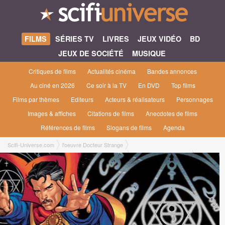
FILMS
SÉRIES TV
LIVRES
JEUX VIDÉO
BD
JEUX DE SOCIÉTÉ
MUSIQUE
Critiques de films
Actualités cinéma
Bandes annonces
Au ciné en 2026
Ce soir à la TV
En DVD
Top films
Films par thèmes
Editeurs
Acteurs & réalisateurs
Personnages
Images & affiches
Citations de films
Anecdotes de films
Références de films
Slogans de films
Agenda
Scifi-Universe.com
l'oeuvre Docteur Strange
non sortis en salles françaises Films d'animation
Docteur Strange [2009]