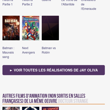
Partie 1
Partie 2
l'Atlantide
de
l'Emeraude
Batman :
Next
Batman vs
Mauvais
Avengers
Robin
sang
► VOIR TOUTES LES RÉALISATIONS DE JAY OLIVA
Autres films d'animation (non sortis en salles
françaises) de la même oeuvre
Docteur Strange