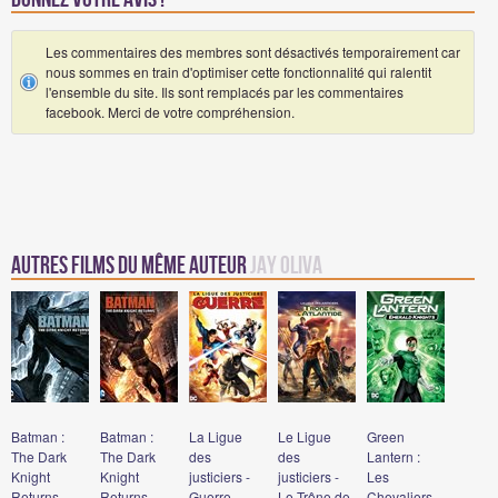
Les commentaires des membres sont désactivés temporairement car
nous sommes en train d'optimiser cette fonctionnalité qui ralentit
l'ensemble du site. Ils sont remplacés par les commentaires
facebook. Merci de votre compréhension.
Autres Films du même auteur
Jay Oliva
Batman :
Batman :
La Ligue
Le Ligue
Green
The Dark
The Dark
des
des
Lantern :
Knight
Knight
justiciers -
justiciers -
Les
Returns
Returns
Guerre
Le Trône de
Chevaliers