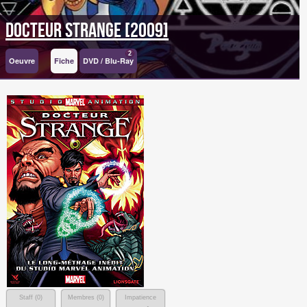
Docteur Strange [2009]
2
Oeuvre
Fiche
DVD / Blu-Ray
Staff (
0
)
Membres (
0
)
Impatience