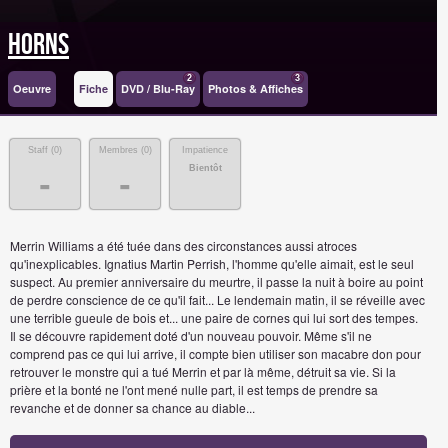
Horns
2
3
Oeuvre
Fiche
DVD / Blu-Ray
Photos & Affiches
Staff (
0
)
Membres (
0
)
Impatience
Bientôt
-
-
Merrin Williams a été tuée dans des circonstances aussi atroces
qu'inexplicables. Ignatius Martin Perrish, l'homme qu'elle aimait, est le seul
suspect. Au premier anniversaire du meurtre, il passe la nuit à boire au point
de perdre conscience de ce qu'il fait... Le lendemain matin, il se réveille avec
une terrible gueule de bois et... une paire de cornes qui lui sort des tempes.
Il se découvre rapidement doté d'un nouveau pouvoir. Même s'il ne
comprend pas ce qui lui arrive, il compte bien utiliser son macabre don pour
retrouver le monstre qui a tué Merrin et par là même, détruit sa vie. Si la
prière et la bonté ne l'ont mené nulle part, il est temps de prendre sa
revanche et de donner sa chance au diable...