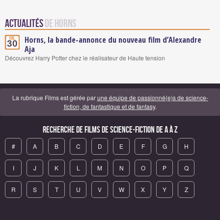
Actualités
de Horns
Horns, la bande-annonce du nouveau film d’Alexandre
Juil.
30
Aja
Découvrez Harry Potter chez le réalisateur de Haute tension
La rubrique Films est gérée par
une équipe de passionné(e)s de science-
fiction, de fantastique et de fantasy
.
Recherche de Films de science-fiction de A à Z
#
A
B
C
D
E
F
G
H
I
J
K
L
M
N
O
P
Q
R
S
T
U
V
W
X
Y
Z