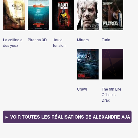
La colline a
Piranha 3D
Haute
Mirrors
Furia
des yeux
Tension
Crawl
The 9th Life
Of Louis
Drax
► VOIR TOUTES LES RÉALISATIONS DE ALEXANDRE AJA