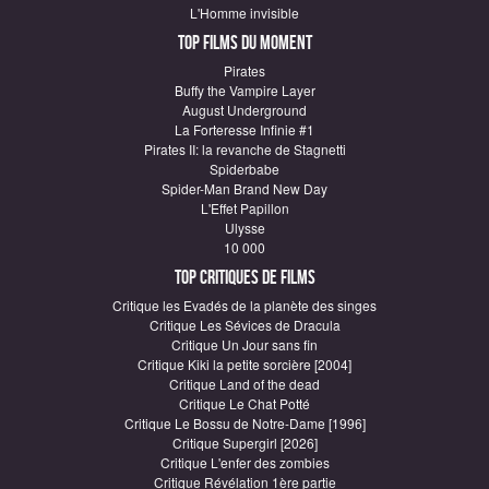
L'Homme invisible
Top Films du moment
Pirates
Buffy the Vampire Layer
August Underground
La Forteresse Infinie #1
Pirates II: la revanche de Stagnetti
Spiderbabe
Spider-Man Brand New Day
L'Effet Papillon
Ulysse
10 000
Top critiques de Films
Critique les Evadés de la planète des singes
Critique Les Sévices de Dracula
Critique Un Jour sans fin
Critique Kiki la petite sorcière [2004]
Critique Land of the dead
Critique Le Chat Potté
Critique Le Bossu de Notre-Dame [1996]
Critique Supergirl [2026]
Critique L'enfer des zombies
Critique Révélation 1ère partie