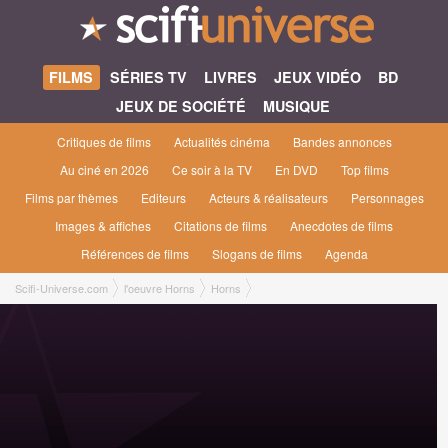
FILMS
SÉRIES TV
LIVRES
JEUX VIDÉO
BD
JEUX DE SOCIÉTÉ
MUSIQUE
Critiques de films
Actualités cinéma
Bandes annonces
Au ciné en 2026
Ce soir à la TV
En DVD
Top films
Films par thèmes
Editeurs
Acteurs & réalisateurs
Personnages
Images & affiches
Citations de films
Anecdotes de films
Références de films
Slogans de films
Agenda
Scifi-Universe.com
l'oeuvre Horns
Horns