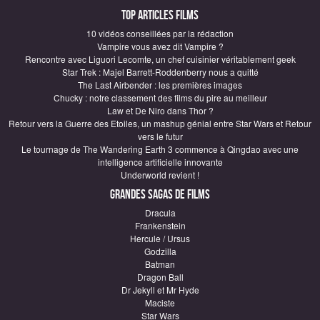
Top articles Films
10 vidéos conseillées par la rédaction
Vampire vous avez dit Vampire ?
Rencontre avec Liguori Lecomte, un chef cuisinier véritablement geek
Star Trek : Majel Barrett-Roddenberry nous a quitté
The Last Airbender : les premières images
Chucky : notre classement des films du pire au meilleur
Law et De Niro dans Thor ?
Retour vers la Guerre des Etoiles, un mashup génial entre Star Wars et Retour
vers le futur
Le tournage de The Wandering Earth 3 commence à Qingdao avec une
intelligence artificielle innovante
Underworld revient !
Grandes sagas de Films
Dracula
Frankenstein
Hercule / Ursus
Godzilla
Batman
Dragon Ball
Dr Jekyll et Mr Hyde
Maciste
Star Wars