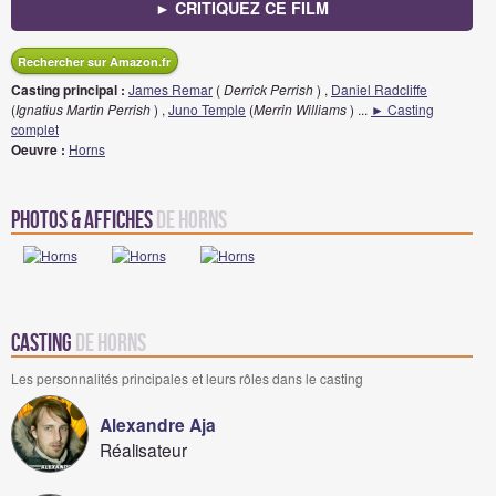
► CRITIQUEZ CE FILM
Rechercher sur Amazon.fr
Casting principal :
James Remar
(
Derrick Perrish
) ,
Daniel Radcliffe
(
Ignatius Martin Perrish
) ,
Juno Temple
(
Merrin Williams
)
...
► Casting
complet
Oeuvre :
Horns
Photos & Affiches
de Horns
Casting
de Horns
Les personnalités principales et leurs rôles dans le casting
Alexandre Aja
Réalisateur