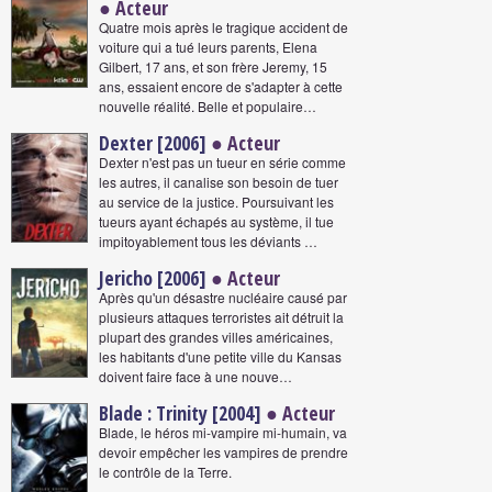
● Acteur
Quatre mois après le tragique accident de
voiture qui a tué leurs parents, Elena
Gilbert, 17 ans, et son frère Jeremy, 15
ans, essaient encore de s'adapter à cette
nouvelle réalité. Belle et populaire…
Dexter [2006]
● Acteur
Dexter n'est pas un tueur en série comme
les autres, il canalise son besoin de tuer
au service de la justice. Poursuivant les
tueurs ayant échapés au système, il tue
impitoyablement tous les déviants …
Jericho [2006]
● Acteur
Après qu'un désastre nucléaire causé par
plusieurs attaques terroristes ait détruit la
plupart des grandes villes américaines,
les habitants d'une petite ville du Kansas
doivent faire face à une nouve…
Blade : Trinity [2004]
● Acteur
Blade, le héros mi-vampire mi-humain, va
devoir empêcher les vampires de prendre
le contrôle de la Terre.