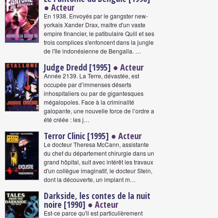
● Acteur
En 1938. Envoyés par le gangster new-
yorkais Xander Drax, maître d'un vaste
empire financier, le patibulaire Quill et ses
trois complices s'enfoncent dans la jungle
de l'ïle indonésienne de Bengalla. …
Judge Dredd [1995]
● Acteur
Année 2139. La Terre, dévastée, est
occupée par d’immenses déserts
inhospitaliers ou par de gigantesques
mégalopoles. Face à la criminalité
galopante, une nouvelle force de l’ordre a
été créée : les j…
Terror Clinic [1995]
● Acteur
Le docteur Theresa McCann, assistante
du chef du département chirurgie dans un
grand hôpital, suit avec intérêt les travaux
d'un collègue imaginatif, le docteur Stein,
dont la découverte, un implant m…
Darkside, les contes de la nuit
noire [1990]
● Acteur
Est-ce parce qu'il est particulièrement