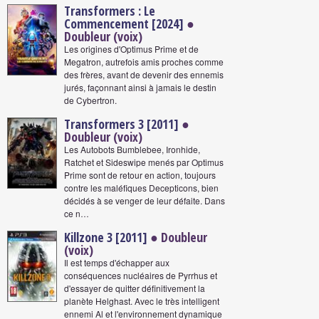
Transformers : Le
Commencement [2024]
●
Doubleur (voix)
Les origines d'Optimus Prime et de
Megatron, autrefois amis proches comme
des frères, avant de devenir des ennemis
jurés, façonnant ainsi à jamais le destin
de Cybertron.
Transformers 3 [2011]
●
Doubleur (voix)
Les Autobots Bumblebee, Ironhide,
Ratchet et Sideswipe menés par Optimus
Prime sont de retour en action, toujours
contre les maléfiques Decepticons, bien
décidés à se venger de leur défaite. Dans
ce n…
Killzone 3 [2011]
● Doubleur
(voix)
Il est temps d'échapper aux
conséquences nucléaires de Pyrrhus et
d'essayer de quitter définitivement la
planète Helghast. Avec le très intelligent
ennemi Al et l'environnement dynamique