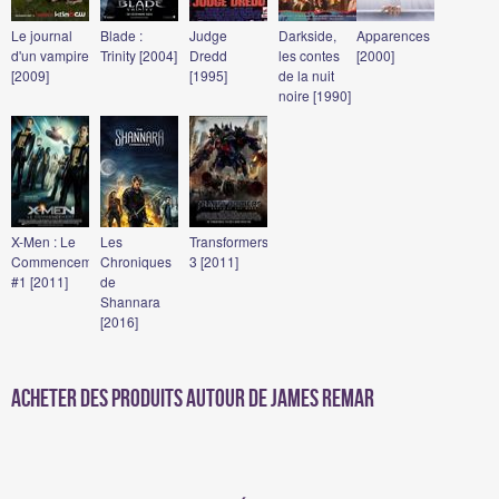
Le journal
Blade :
Judge
Darkside,
Apparences
d'un vampire
Trinity [2004]
Dredd
les contes
[2000]
[2009]
[1995]
de la nuit
noire [1990]
X-Men : Le
Les
Transformers
Commencement
Chroniques
3 [2011]
#1 [2011]
de
Shannara
[2016]
Acheter des produits autour de James Remar