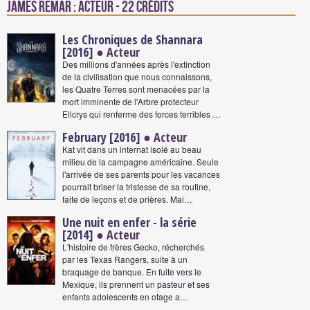
James Remar : Acteur - 22 crédits
Les Chroniques de Shannara
[2016]
● Acteur
Des millions d'années après l'extinction
de la civilisation que nous connaissons,
les Quatre Terres sont menacées par la
mort imminente de l'Arbre protecteur
Ellcrys qui renferme des forces terribles …
February [2016]
● Acteur
Kat vit dans un internat isolé au beau
milieu de la campagne américaine. Seule
l'arrivée de ses parents pour les vacances
pourrait briser la tristesse de sa routine,
faite de leçons et de prières. Mai…
Une nuit en enfer - la série
[2014]
● Acteur
L'histoire de frères Gecko, récherchés
par les Texas Rangers, suite à un
braquage de banque. En fuite vers le
Mexique, ils prennent un pasteur et ses
enfants adolescents en otage a…