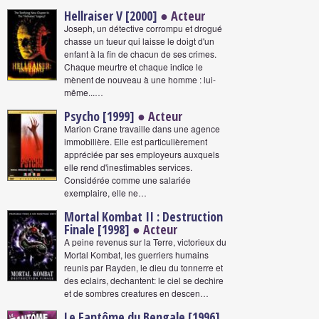
Hellraiser V [2000]
● Acteur
Joseph, un détective corrompu et drogué
chasse un tueur qui laisse le doigt d'un
enfant à la fin de chacun de ses crimes.
Chaque meurtre et chaque indice le
mènent de nouveau à une homme : lui-
même...…
Psycho [1999]
● Acteur
Marion Crane travaille dans une agence
immobilière. Elle est particulièrement
appréciée par ses employeurs auxquels
elle rend d'inestimables services.
Considérée comme une salariée
exemplaire, elle ne…
Mortal Kombat II : Destruction
Finale [1998]
● Acteur
A peine revenus sur la Terre, victorieux du
Mortal Kombat, les guerriers humains
reunis par Rayden, le dieu du tonnerre et
des eclairs, dechantent: le ciel se dechire
et de sombres creatures en descen…
Le Fantôme du Bengale [1996]