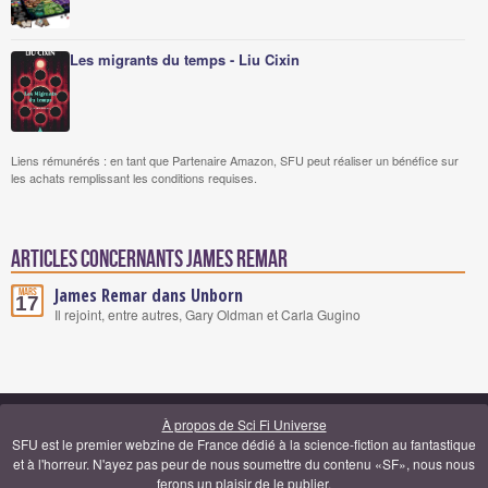
Les migrants du temps - Liu Cixin
Liens rémunérés : en tant que Partenaire Amazon, SFU peut réaliser un bénéfice sur
les achats remplissant les conditions requises.
Articles concernants James Remar
James Remar dans Unborn
Mars
17
Il rejoint, entre autres, Gary Oldman et Carla Gugino
À propos de Sci Fi Universe
SFU est le premier webzine de France dédié à la science-fiction au fantastique
et à l'horreur. N'ayez pas peur de nous soumettre du contenu «SF», nous nous
ferons un plaisir de le publier.