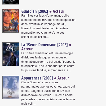
Guardian [2002]
● Acteur
Parmi les vestiges d’une antique ville
sumérienne en Irak, des archéologues, en
découvrant un sarcophage maudit,
libèrent un terrible démon. Au même
moment le nouveau né d’une des
scientifiques est en…
La 13ème Dimension [2002]
●
Acteur
La 13ème dimension est une anthologie
d'histoires fantastiques, étranges et
énigmatiques dont le but est de "frapper le
téléspectateur, de le choquer par la chute
toujours inattendue, surprenante et s…
Apparences [2000]
● Acteur
Claire Spencer a des visions
paranormales : portes ouvertes, cadre qui
tombe, baignoire qui se remplit, vision
d'un cadavre de femme. Elle est d'abord
persuadée que son voisin a tué sa femme
mais cell…