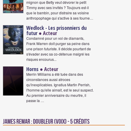
mignon que Betty veut dévorer le petit
Timmy avec ses invités ? Toujours est-il
que le bambin, pour distraire sa voisine
anthropophage qui s'active à ses fourne…
Wedlock - Les prisonniers du
futur
● Acteur
Condamné pour un vol de diamants,
Frank Warren doit purger sa peine dans
une prison futuriste. Il décide pourtant de
s'évader avec sa co-détenue malgré les
risques encourus...
Horns
● Acteur
Merrin Williams a été tuée dans des
circonstances aussi atroces
qu'inexplicables. Ignatius Martin Perrish,
l'homme qu'elle aimait, est le seul suspect.
Au premier anniversaire du meurtre, il
passe la …
James Remar : Doubleur (voix) - 5 crédits