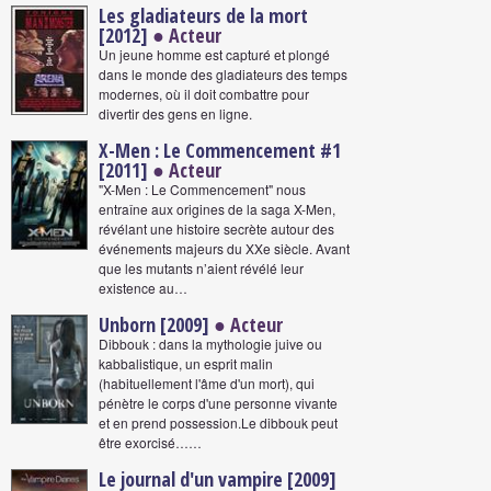
Les gladiateurs de la mort
[2012]
● Acteur
Un jeune homme est capturé et plongé
dans le monde des gladiateurs des temps
modernes, où il doit combattre pour
divertir des gens en ligne.
X-Men : Le Commencement #1
[2011]
● Acteur
"X-Men : Le Commencement" nous
entraîne aux origines de la saga X-Men,
révélant une histoire secrète autour des
événements majeurs du XXe siècle. Avant
que les mutants n’aient révélé leur
existence au…
Unborn [2009]
● Acteur
Dibbouk : dans la mythologie juive ou
kabbalistique, un esprit malin
(habituellement l'âme d'un mort), qui
pénètre le corps d'une personne vivante
et en prend possession.Le dibbouk peut
être exorcisé……
Le journal d'un vampire [2009]