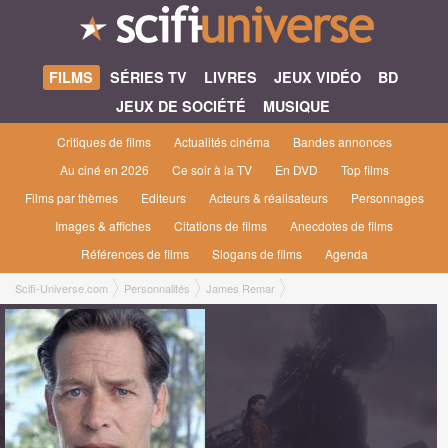
FILMS
SÉRIES TV
LIVRES
JEUX VIDÉO
BD
JEUX DE SOCIÉTÉ
MUSIQUE
Critiques de films
Actualités cinéma
Bandes annonces
Au ciné en 2026
Ce soir à la TV
En DVD
Top films
Films par thèmes
Editeurs
Acteurs & réalisateurs
Personnages
Images & affiches
Citations de films
Anecdotes de films
Références de films
Slogans de films
Agenda
Scifi-Universe.com
Personnalités
James Remar