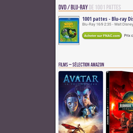
DVD / Blu-Ray
de 1001 Pattes
1001 pattes - Blu-ray Di
Blu-Ray 16/9 2:35 - Walt Disney
Prix c
Acheter sur FNAC.com
Films – Sélection Amazon