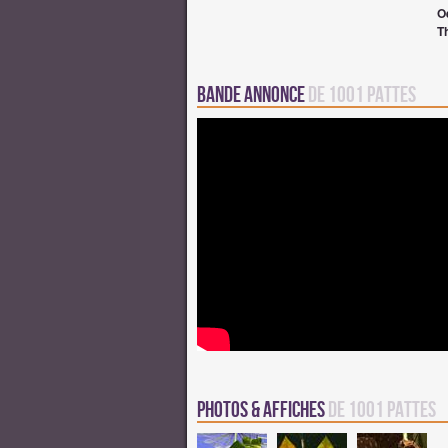
O
T
Bande annonce
de 1001 Pattes
Photos & Affiches
de 1001 Pattes