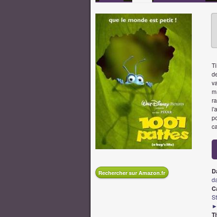
Ti
de
va
ma
ra
l'
po
c
D
Rechercher sur Amazon.fr
d
Ca
S
►
Ti