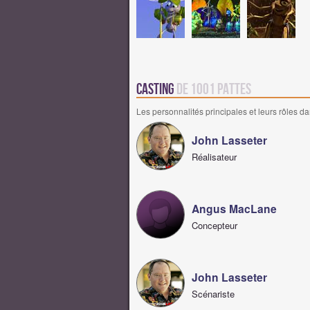
Casting
de 1001 Pattes
Les personnalités principales et leurs rôles da
John Lasseter
Réalisateur
Angus MacLane
Concepteur
John Lasseter
Scénariste