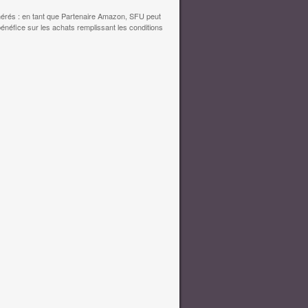
érés : en tant que Partenaire Amazon, SFU peut
bénéfice sur les achats remplissant les conditions