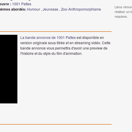
euvre :
1001 Pattes
Liens rémun
hèmes abordés:
Humour
,
Jeunesse
,
Zoo-Anthropomorphisme
réaliser un 
requises.
La bande annonce de 1001 Pattes
est disponible en
version originale sous-titrée et en streaming vidéo. Cette
bande annonce vous permettra d'avoir une preview de
l'histoire et du style du film d'animation.