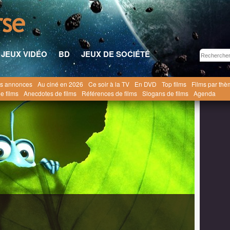
JEUX VIDÉO
BD
JEUX DE SOCIÉTÉ
s annonces
Au ciné en 2026
Ce soir à la TV
En DVD
Top films
Films par th
 Pattes [1999]
e films
Anecdotes de films
Références de films
Slogans de films
Agenda