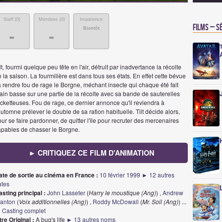
Staff (
0
)
Membres (
0
)
Impatience
Films – S
Bientôt
-
-
lt, fourmi quelque peu tête en l'air, détruit par inadvertance la récolte
 la saison. La fourmilière est dans tous ses états. En effet cette bévue
 rendre fou de rage le Borgne, méchant insecte qui chaque été fait
in basse sur une partie de la récolte avec sa bande de sauterelles
cketteuses. Fou de rage, ce dernier annonce qu'il reviendra à
automne prélever le double de sa ration habituelle. Tilt décide alors,
ur se faire pardonner, de quitter l'île pour recruter des mercenaires
apables de chasser le Borgne.
► CRITIQUEZ CE FILM D'ANIMATION
ate de sortie au cinéma en France :
10 février 1999
► 12 autres
ates
sting principal :
John Lasseter
(
Harry le moustique (Ang)
) ,
Andrew
tanton
(
Voix additionnelles (Ang)
) ,
Roddy McDowall
(
Mr. Soil (Ang)
)
...
 Casting complet
tre Original :
A bug's life
► 13 autres noms