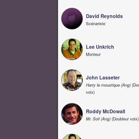
David Reynolds
Scénariste
Lee Unkrich
Monteur
John Lasseter
Harry le moustique (Ang)
(Dou
voix)
Roddy McDowall
Mr. Soil (Ang)
(Doubleur voix)