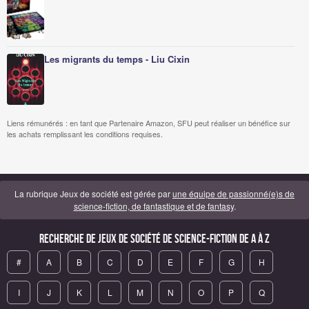
Les migrants du temps - Liu Cixin
Liens rémunérés : en tant que Partenaire Amazon, SFU peut réaliser un bénéfice sur
les achats remplissant les conditions requises.
La rubrique Jeux de société est gérée par
une équipe de passionné(e)s de
science-fiction, de fantastique et de fantasy
.
Recherche de Jeux de société de science-fiction de A à Z
#
A
B
C
D
E
F
G
H
I
J
K
L
M
N
O
P
Q