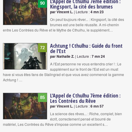
L'Appel de Cthulhu 7ème édition :
90
Kingsport, la cité des brumes
par Vincent L.
| Lecture :
4 mn 23
On peut toujours rêver... : Kingsport, la cité des
brumes est une belle réussite. A mi-chemin
entre Les Contrées du Rêve et le Mythe de Cthulhu, le supplément…
Achtung ! Cthulhu : Guide du front
72
de l'Est
par Nathalie Z.
| Lecture :
7 mn 24
A l'Est personne ne vous entendra crier ! : Le
supplément sur le front de l'Est est un must
have si vous êtes fans de Stalingrad et que vous avez commencé la gamme
Achtung ! …
L'Appel de Cthulhu 7ème édition :
85
Les Contrées du Rêve
par Vincent L.
| Lecture :
6 mn 57
La science des rêves... : Riche, complet, bien
écrit, correctement pensé et bourré de
matériel, Les Contrées du Rêve s'impose comme un excellent s…