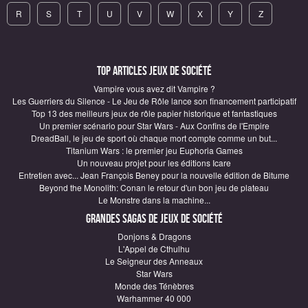
R
S
T
U
V
W
X
Y
Z
Top articles Jeux de société
Vampire vous avez dit Vampire ?
Les Guerriers du Silence - Le Jeu de Rôle lance son financement participatif
Top 13 des meilleurs jeux de rôle papier historique et fantastiques
Un premier scénario pour Star Wars - Aux Confins de l'Empire
DreadBall, le jeu de sport où chaque mort compte comme un but...
Titanium Wars : le premier jeu Euphoria Games
Un nouveau projet pour les éditions Icare
Entretien avec... Jean François Beney pour la nouvelle édition de Bitume
Beyond the Monolith: Conan le retour d'un bon jeu de plateau
Le Monstre dans la machine...
Grandes sagas de Jeux de société
Donjons & Dragons
L'Appel de Cthulhu
Le Seigneur des Anneaux
Star Wars
Monde des Ténèbres
Warhammer 40 000