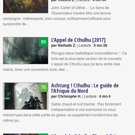
John Carter of Ulthar... : Le Sens de
l'Escamoteur s'avère être une bonne
campagne : intéressante, bien conçue, suffisamment efficace pour
surprendre de…
L'Appel de Cthulhu [2017]
93
par Nathalie Z.
| Lecture :
5 mn 38
Plongez dans l'esthétique lovecraftienne ! : Ce
livre est la plus belle version de la nouvelle
L'appel de Cthulhu que j'ai tenu entre mes
mains. Avec une couverture dure, des …
Achtung ! Cthulhu : Le guide de
75
l'Afrique du Nord
par Christophe H.
| Lecture :
4 mn 4
Sable chaud et nuit fraîche : Pas forcément
indispensable si vos aventures ne vous
mènent pas dans cette partie du globe, ce supplément contient tout de
même pa…