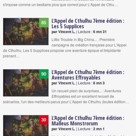
s'impose comme un bestiaire plus que correct pour L'Appel de Cthu…
L'Appel de Cthulhu 7ème édition :
85
Les 5 Supplices
par Vincent L.
| Lecture :
6 mn 31
Little Trouble in Big China... : Première
campagne de création française pour L'Appel
de Cthulhu, Les 5 Supplices propose une aventure épique et trépidante
prenant…
L'Appel de Cthulhu 7ème édition :
90
Aventures Effroyables
par Vincent L.
| Lecture :
6 mn 3
Un recueil plein de surprises... : Aventures
Effroyables est un excellent recueil de
scénarios, l'un des meilleurs parus pour L'Appel de Cthulhu (toutes édition…
L'Appel de Cthulhu 7ème édition :
30
Malleus Monstrorum
par Vincent L.
| Lecture :
2 mn 1