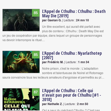
L'Appel de Cthulhu : Cthulhu : Death
85
May Die [2019]
par Gaetan G.
| Lecture :
24 mn 10
Un titre excellent, qui aurait été parfait avec
plus de contenu : Cthulhu : Death May Die est
un jeu de coopération par équipe, dans lequel un groupe de personnages
va devoir interrompre le rituel…
L'Appel de Cthulhu : Nyarlathotep
85
[2007]
par Frédéric M.
| Lecture :
1 mn 34
Notre prison, c'est le monde : L'adaptation
sombre et talentueuse de Noirel et Rotomago
saura convaincre tous les lecteurs amateurs d'angoisse et permettra au pl…
L'Appel de Cthulhu : Celle qui
87
n'avait pas peur de Cthulhu [#1 -
2018]
par Nathalie Z.
| Lecture :
2 mn 50
Qui a peur du méchant Cthulhu ? C'est pas