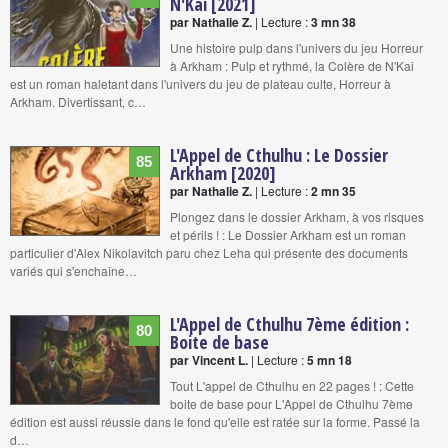
N'Kai [2021]
par Nathalie Z.
| Lecture :
3 mn 38
Une histoire pulp dans l'univers du jeu Horreur
à Arkham : Pulp et rythmé, la Colère de N'Kai
est un roman haletant dans l'univers du jeu de plateau culte, Horreur à
Arkham. Divertissant, c…
L'Appel de Cthulhu : Le Dossier
85
Arkham [2020]
par Nathalie Z.
| Lecture :
2 mn 35
Plongez dans le dossier Arkham, à vos risques
et périls ! : Le Dossier Arkham est un roman
particulier d'Alex Nikolavitch paru chez Leha qui présente des documents
variés qui s'enchaîne…
L'Appel de Cthulhu 7ème édition :
80
Boite de base
par Vincent L.
| Lecture :
5 mn 18
Tout L'appel de Cthulhu en 22 pages ! : Cette
boite de base pour L'Appel de Cthulhu 7ème
édition est aussi réussie dans le fond qu'elle est ratée sur la forme. Passé la
d…