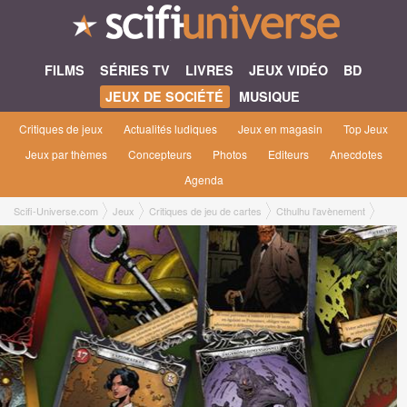
FILMS
SÉRIES TV
LIVRES
JEUX VIDÉO
BD
JEUX DE SOCIÉTÉ
MUSIQUE
Critiques de jeux
Actualités ludiques
Jeux en magasin
Top Jeux
Jeux par thèmes
Concepteurs
Photos
Editeurs
Anecdotes
Agenda
Scifi-Universe.com
Jeux
Critiques de jeu de cartes
Cthulhu l'avènement
Nathalie Z.