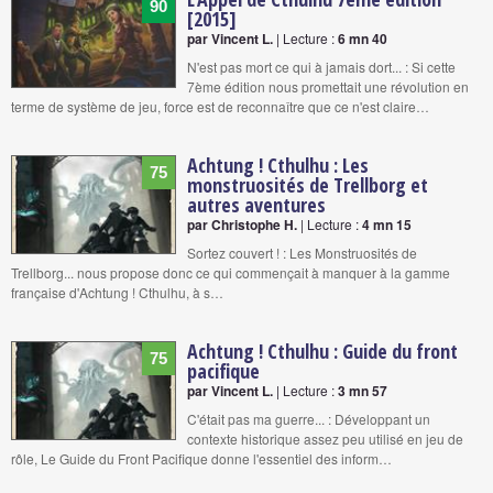
90
[2015]
par Vincent L.
| Lecture :
6 mn 40
N'est pas mort ce qui à jamais dort... : Si cette
7ème édition nous promettait une révolution en
terme de système de jeu, force est de reconnaître que ce n'est claire…
Achtung ! Cthulhu : Les
75
monstruosités de Trellborg et
autres aventures
par Christophe H.
| Lecture :
4 mn 15
Sortez couvert ! : Les Monstruosités de
Trellborg... nous propose donc ce qui commençait à manquer à la gamme
française d'Achtung ! Cthulhu, à s…
Achtung ! Cthulhu : Guide du front
75
pacifique
par Vincent L.
| Lecture :
3 mn 57
C'était pas ma guerre... : Développant un
contexte historique assez peu utilisé en jeu de
rôle, Le Guide du Front Pacifique donne l'essentiel des inform…