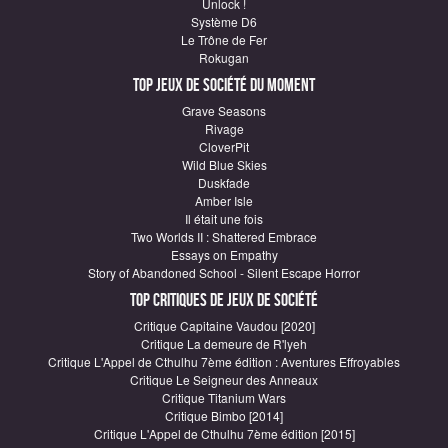
Unlock !
Système D6
Le Trône de Fer
Rokugan
Top Jeux de société du moment
Grave Seasons
Rivage
CloverPit
Wild Blue Skies
Duskfade
Amber Isle
Il était une fois
Two Worlds II : Shattered Embrace
Essays on Empathy
Story of Abandoned School - Silent Escape Horror
Top critiques de Jeux de société
Critique Capitaine Vaudou [2020]
Critique La demeure de R'lyeh
Critique L'Appel de Cthulhu 7ème édition : Aventures Effroyables
Critique Le Seigneur des Anneaux
Critique Titanium Wars
Critique Bimbo [2014]
Critique L'Appel de Cthulhu 7ème édition [2015]