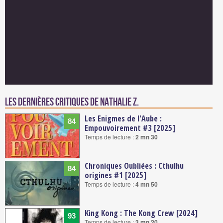
Les dernières critiques de Nathalie Z.
Les Enigmes de l'Aube :
84
Empouvoirement #3 [2025]
Temps de lecture :
2 mn 30
Chroniques Oubliées : Cthulhu
84
origines #1 [2025]
Temps de lecture :
4 mn 50
King Kong : The Kong Crew [2024]
93
Temps de lecture :
3 mn 20