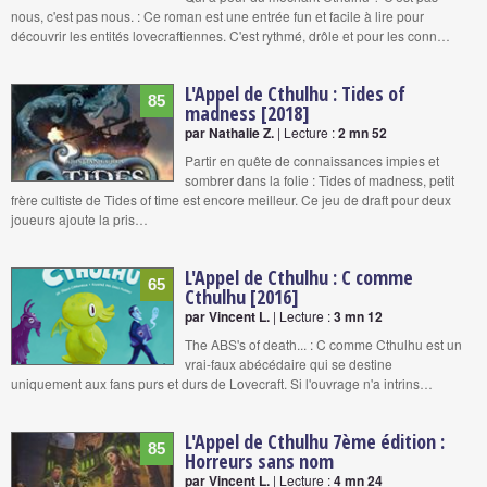
nous, c'est pas nous. : Ce roman est une entrée fun et facile à lire pour
découvrir les entités lovecraftiennes. C'est rythmé, drôle et pour les conn…
L'Appel de Cthulhu : Tides of
85
madness [2018]
par Nathalie Z.
| Lecture :
2 mn 52
Partir en quête de connaissances impies et
sombrer dans la folie : Tides of madness, petit
frère cultiste de Tides of time est encore meilleur. Ce jeu de draft pour deux
joueurs ajoute la pris…
L'Appel de Cthulhu : C comme
65
Cthulhu [2016]
par Vincent L.
| Lecture :
3 mn 12
The ABS's of death... : C comme Cthulhu est un
vrai-faux abécédaire qui se destine
uniquement aux fans purs et durs de Lovecraft. Si l'ouvrage n'a intrins…
L'Appel de Cthulhu 7ème édition :
85
Horreurs sans nom
par Vincent L.
| Lecture :
4 mn 24