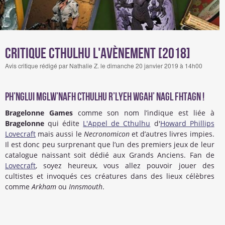
Critique Cthulhu l'avènement [2018]
Avis critique rédigé par Nathalie Z. le dimanche 20 janvier 2019 à 14h00
Ph’Nglui Mglw’Nafh Cthulhu R’Lyeh Wgah’ Nagl Fhtagn !
Bragelonne Games
comme son nom l’indique est liée à
Bragelonne
qui édite
L'Appel de Cthulhu
d'
Howard Phillips
Lovecraft
mais aussi le
Necronomicon
et d’autres livres impies.
Il est donc peu surprenant que l’un des premiers jeux de leur
catalogue naissant soit dédié aux Grands Anciens. Fan de
Lovecraft
, soyez heureux, vous allez pouvoir jouer des
cultistes et invoqués ces créatures dans des lieux célèbres
comme
Arkham
ou
Innsmouth
.