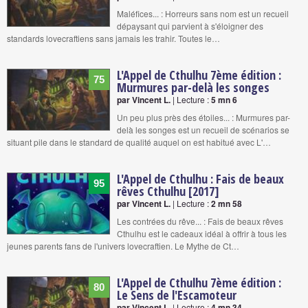
Maléfices... : Horreurs sans nom est un recueil
dépaysant qui parvient à s'éloigner des
standards lovecraftiens sans jamais les trahir. Toutes le…
L'Appel de Cthulhu 7ème édition :
75
Murmures par-delà les songes
par Vincent L.
| Lecture :
5 mn 6
Un peu plus près des étoiles... : Murmures par-
delà les songes est un recueil de scénarios se
situant pile dans le standard de qualité auquel on est habitué avec L'…
L'Appel de Cthulhu : Fais de beaux
95
rêves Cthulhu [2017]
par Vincent L.
| Lecture :
2 mn 58
Les contrées du rêve... : Fais de beaux rêves
Cthulhu est le cadeaux idéal à offrir à tous les
jeunes parents fans de l'univers lovecraftien. Le Mythe de Ct…
L'Appel de Cthulhu 7ème édition :
80
Le Sens de l'Escamoteur
par Vincent L.
| Lecture :
4 mn 34