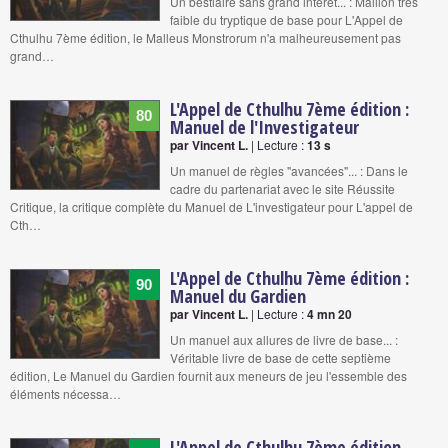
Un bestiaire sans grand intérêt... : Maillon très
faible du tryptique de base pour L'Appel de
Cthulhu 7ème édition, le Malleus Monstrorum n'a malheureusement pas
grand…
L'Appel de Cthulhu 7ème édition :
80
Manuel de l'Investigateur
par Vincent L.
| Lecture :
13 s
Un manuel de règles "avancées"... : Dans le
cadre du partenariat avec le site Réussite
Critique, la critique complète du Manuel de L'investigateur pour L'appel de
Cth…
L'Appel de Cthulhu 7ème édition :
90
Manuel du Gardien
par Vincent L.
| Lecture :
4 mn 20
Un manuel aux allures de livre de base... :
Véritable livre de base de cette septième
édition, Le Manuel du Gardien fournit aux meneurs de jeu l'essemble des
éléments nécessa…
L'Appel de Cthulhu 7ème édition