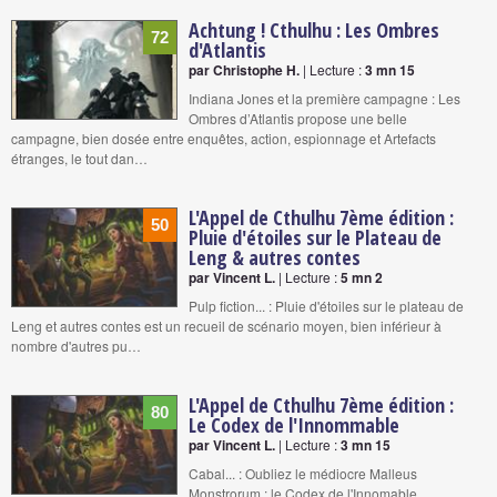
Achtung ! Cthulhu : Les Ombres
72
d'Atlantis
par Christophe H.
| Lecture :
3 mn 15
Indiana Jones et la première campagne : Les
Ombres d’Atlantis propose une belle
campagne, bien dosée entre enquêtes, action, espionnage et Artefacts
étranges, le tout dan…
L'Appel de Cthulhu 7ème édition :
50
Pluie d'étoiles sur le Plateau de
Leng & autres contes
par Vincent L.
| Lecture :
5 mn 2
Pulp fiction... : Pluie d'étoiles sur le plateau de
Leng et autres contes est un recueil de scénario moyen, bien inférieur à
nombre d'autres pu…
L'Appel de Cthulhu 7ème édition :
80
Le Codex de l'Innommable
par Vincent L.
| Lecture :
3 mn 15
Cabal... : Oubliez le médiocre Malleus
Monstrorum : le Codex de l'Innomable