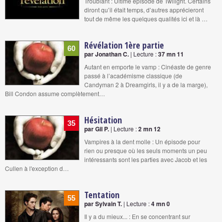
Troublant : Ultime épisode de Twilight. Certains
diront qu’il était temps, d’autres apprécieront
tout de même les quelques qualités ici et là …
Révélation 1ère partie
60
par Jonathan C.
| Lecture :
37 mn 11
Autant en emporte le vamp : Cinéaste de genre
passé à l’académisme classique (de
Candyman 2 à Dreamgirls, il y a de la marge),
Bill Condon assume complètement…
Hésitation
35
par Gil P.
| Lecture :
2 mn 12
Vampires à la dent molle : Un épisode pour
rien ou presque où les seuls moments un peu
intéressants sont les parties avec Jacob et les
Cullen à l'exception d…
Tentation
55
par Sylvain T.
| Lecture :
4 mn 0
Il y a du mieux... : En se concentrant sur