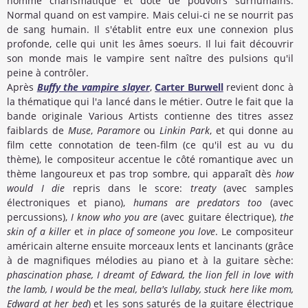
homme charismatique et doté de pouvoirs surhumains.
Normal quand on est vampire. Mais celui-ci ne se nourrit pas
de sang humain. Il s'établit entre eux une connexion plus
profonde, celle qui unit les âmes soeurs. Il lui fait découvrir
son monde mais le vampire sent naître des pulsions qu'il
peine à contrôler.
Après
Buffy the vampire slayer
,
Carter Burwell
revient donc à
la thématique qui l'a lancé dans le métier. Outre le fait que la
bande originale Various Artists contienne des titres assez
faiblards de
Muse
,
Paramore
ou
Linkin Park
, et qui donne au
film cette connotation de teen-film (ce qu'il est au vu du
thème), le compositeur accentue le côté romantique avec un
thème langoureux et pas trop sombre, qui apparaît dès
how
would I die
repris dans le score:
treaty
(avec samples
électroniques et piano),
humans are predators too
(avec
percussions),
I know who you are
(avec guitare électrique),
the
skin of a killer
et
in place of someone you love
. Le compositeur
américain alterne ensuite morceaux lents et lancinants (grâce
à de magnifiques mélodies au piano et à la guitare sèche:
phascination phase, I dreamt of Edward, the lion fell in love with
the lamb, I would be the meal, bella's lullaby, stuck here like mom,
Edward at her bed
) et les sons saturés de la guitare électrique