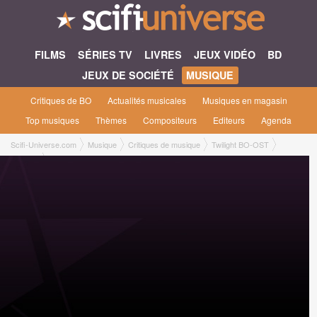
FILMS
SÉRIES TV
LIVRES
JEUX VIDÉO
BD
JEUX DE SOCIÉTÉ
MUSIQUE
Critiques de BO
Actualités musicales
Musiques en magasin
Top musiques
Thèmes
Compositeurs
Editeurs
Agenda
Scifi-Universe.com
Musique
Critiques de musique
Twilight BO-OST
Manu B.