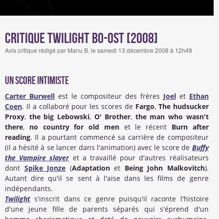
Critique Twilight BO-OST [2008]
Avis critique rédigé par Manu B. le samedi 13 décembre 2008 à 12h49
Un score intimiste
Carter Burwell
est le compositeur des frères
Joel
et
Ethan
Coen
. Il a collaboré pour les scores de
Fargo
,
The hudsucker
Proxy
,
the big Lebowski
,
O' Brother
,
the man who wasn't
there
,
no country for old men
et le récent
Burn after
reading
. Il a pourtant commencé sa carrière de compositeur
(il a hésité à se lancer dans l'animation) avec le score de
Buffy
the Vampire slayer
et a travaillé pour d'autres réalisateurs
dont
Spike Jonze
(
Adaptation
et
Being John Malkovitch
).
Autant dire qu'il se sent à l'aise dans les films de genre
indépendants.
Twilight
s'inscrit dans ce genre puisqu'il raconte l'histoire
d'une jeune fille de parents séparés qui s'éprend d'un