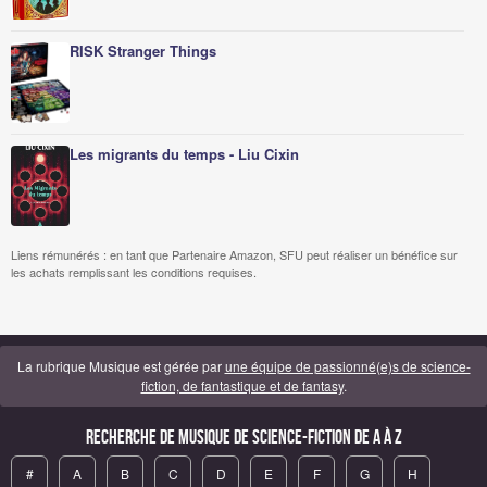
RISK Stranger Things
Les migrants du temps - Liu Cixin
Liens rémunérés : en tant que Partenaire Amazon, SFU peut réaliser un bénéfice sur
les achats remplissant les conditions requises.
La rubrique Musique est gérée par
une équipe de passionné(e)s de science-
fiction, de fantastique et de fantasy
.
Recherche de Musique de science-fiction de A à Z
#
A
B
C
D
E
F
G
H