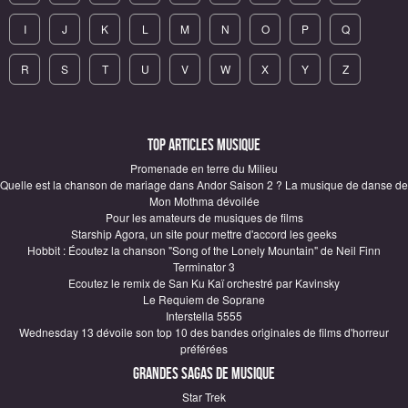
I
J
K
L
M
N
O
P
Q
R
S
T
U
V
W
X
Y
Z
Top articles Musique
Promenade en terre du Milieu
Quelle est la chanson de mariage dans Andor Saison 2 ? La musique de danse de
Mon Mothma dévoilée
Pour les amateurs de musiques de films
Starship Agora, un site pour mettre d'accord les geeks
Hobbit : Écoutez la chanson "Song of the Lonely Mountain" de Neil Finn
Terminator 3
Ecoutez le remix de San Ku Kaï orchestré par Kavinsky
Le Requiem de Soprane
Interstella 5555
Wednesday 13 dévoile son top 10 des bandes originales de films d'horreur
préférées
Grandes sagas de Musique
Star Trek