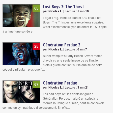
Lost Boys 3: The Thirst
65
par Nicolas L.
| Lecture :
5 mn 16
Edgar Frog, Vampire Hunter : Au final, Lost
Boys : The Thirst est une excellente surprise.
C’est exactement le type de direct-to-DVD apte
à animer une soirée e…
Génération Perdue 2
25
par Nicolas L.
| Lecture :
6 mn 7
Surfer Vampire’s Party Beach : Avant même
d’avoir vu une seule image de ce film, je
n’étais guère confiant sur la qualité de cette
séquelle (d’autant plus que l’…
Génération Perdue
67
par Nicolas L.
| Lecture :
3 mn 21
Les bad boys ont les dents longues :
Génération Perdue, malgré un script à la
morale lourdingue et réac, peut se concevoir
comme un sympathique divertissement. En effe…