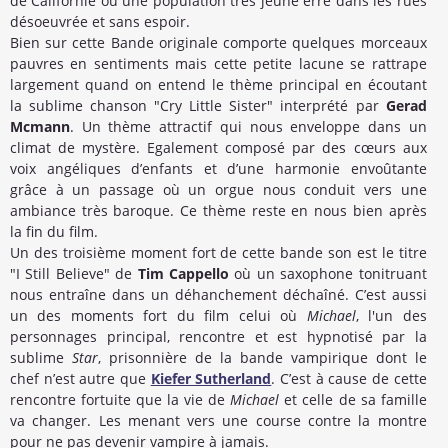
de Californie où une population très jeune erre dans les rues
désoeuvrée et sans espoir.
Bien sur cette Bande originale comporte quelques morceaux
pauvres en sentiments mais cette petite lacune se rattrape
largement quand on entend le thème principal en écoutant
la sublime chanson "Cry Little Sister" interprété par
Gerad
Mcmann
. Un thème attractif qui nous enveloppe dans un
climat de mystère. Egalement composé par des cœurs aux
voix angéliques d’enfants et d’une harmonie envoûtante
grâce à un passage où un orgue nous conduit vers une
ambiance très baroque. Ce thème reste en nous bien après
la fin du film.
Un des troisième moment fort de cette bande son est le titre
"I Still Believe" de
Tim Cappello
où un saxophone tonitruant
nous entraîne dans un déhanchement déchaîné. C’est aussi
un des moments fort du film celui où
Michael
, l'un des
personnages principal, rencontre et est hypnotisé par la
sublime
Star
, prisonnière de la bande vampirique dont le
chef n’est autre que
Kiefer Sutherland
. C’est à cause de cette
rencontre fortuite que la vie de
Michael
et celle de sa famille
va changer. Les menant vers une course contre la montre
pour ne pas devenir vampire à jamais.