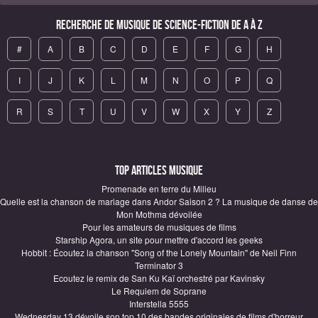
Recherche de Musique de science-fiction de A à Z
#
A
B
C
D
E
F
G
H
I
J
K
L
M
N
O
P
Q
R
S
T
U
V
W
X
Y
Z
Top articles Musique
Promenade en terre du Milieu
Quelle est la chanson de mariage dans Andor Saison 2 ? La musique de danse de
Mon Mothma dévoilée
Pour les amateurs de musiques de films
Starship Agora, un site pour mettre d'accord les geeks
Hobbit : Écoutez la chanson "Song of the Lonely Mountain" de Neil Finn
Terminator 3
Ecoutez le remix de San Ku Kaï orchestré par Kavinsky
Le Requiem de Soprane
Interstella 5555
Wednesday 13 dévoile son top 10 des bandes originales de films d'horreur