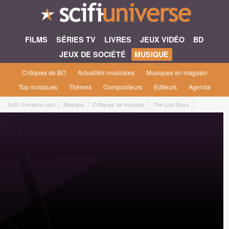
FILMS
SÉRIES TV
LIVRES
JEUX VIDÉO
BD
JEUX DE SOCIÉTÉ
MUSIQUE
Critiques de BO
Actualités musicales
Musiques en magasin
Top musiques
Thèmes
Compositeurs
Editeurs
Agenda
Scifi-Universe.com
Musique
Critiques de musique
The Lost Boys
Lucie M.