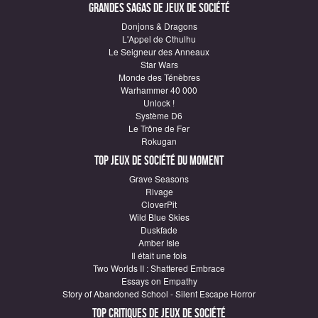
Grandes sagas de Jeux de société
Donjons & Dragons
L'Appel de Cthulhu
Le Seigneur des Anneaux
Star Wars
Monde des Ténèbres
Warhammer 40 000
Unlock !
Système D6
Le Trône de Fer
Rokugan
Top Jeux de société du moment
Grave Seasons
Rivage
CloverPit
Wild Blue Skies
Duskfade
Amber Isle
Il était une fois
Two Worlds II : Shattered Embrace
Essays on Empathy
Story of Abandoned School - Silent Escape Horror
Top critiques de Jeux de société