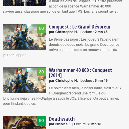
A mort les orcs de l'espace ! : Ce titre purement
action de la licence Warhammer 40 000
s'avère aussi classique que solide en tant que TPS. Les fans seront ravis …
Conquest : Le Grand Dévoreur
80
par Christophe H.
| Lecture :
2 mn 45
Le 8ème passager : Les joueurs l'attendaient
depuis quelques mois, Le grand Dévoreur est
arrivé et permet donc un renouvellement du
jeu par l’apport …
Warhammer 40 000 : Conquest
80
[2014]
par Christophe H.
| Lecture :
6 mn 49
Le bolter, c'est bien, le bolter lourd, c'est mieux
! : Conquest reprend une formule qui
fonctionne déjà chez FFG/Edge à savoir le JCE à licence. On peut affirmer,
pour l'instant, que ce…
Deathwatch
90
par Nicolas L.
| Lecture :
8 mn 18