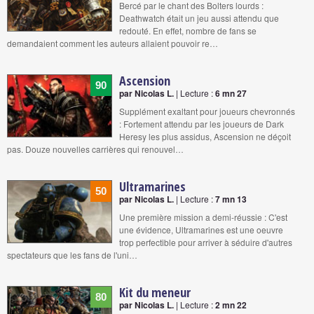
Bercé par le chant des Bolters lourds :
Deathwatch était un jeu aussi attendu que
redouté. En effet, nombre de fans se
demandaient comment les auteurs allaient pouvoir re…
Ascension
90
par Nicolas L.
| Lecture :
6 mn 27
Supplément exaltant pour joueurs chevronnés
: Fortement attendu par les joueurs de Dark
Heresy les plus assidus, Ascension ne déçoit
pas. Douze nouvelles carrières qui renouvel…
Ultramarines
50
par Nicolas L.
| Lecture :
7 mn 13
Une première mission a demi-réussie : C'est
une évidence, Ultramarines est une oeuvre
trop perfectible pour arriver à séduire d'autres
spectateurs que les fans de l'uni…
Kit du meneur
80
par Nicolas L.
| Lecture :
2 mn 22