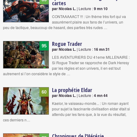
cartes
par Nicolas L.
| Lecture :
9 mn 10
CONTAAAAACT !!! : Un thème très fort qui va
assurément plaire aux fans de l’univers, un
peu de tactique, beaucoup de hasard, des parties très rudes …
Rogue Trader
95
par Nicolas L.
| Lecture :
16 mn 31
LES AVENTURIERS DU 41eme MILLENAIRE :
Si Rogue Trader se rapproche de Dark Heresy
par les règles et son univers, il en est tout
autrement si l’on considère le style de …
La prophétie Eldar
60
par Nicolas L.
| Lecture :
4 mn 44
Kaelor, le vaisseau-monde... : Un roman ayant
pour sujet la fascinante civilisation eldar était si
attendu par les fans que, à la vue du résultat,
ces derniers n…
Chroniques de l'Hérésie