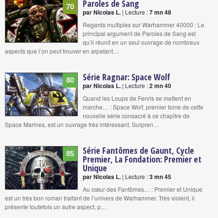
Paroles de Sang
70
par Nicolas L.
| Lecture :
7 mn 48
Regards multiples sur Warhammer 40000 : Le
principal argument de Paroles de Sang est
qu’il réunit en un seul ouvrage de nombreux
aspects que l’on peut trouver en arpatant…
Série Ragnar: Space Wolf
80
par Nicolas L.
| Lecture :
2 mn 40
Quand les Loups de Fenris se mettent en
marche… : Space Wolf, premier tome de cette
nouvelle série consacré à ce chapitre de
Space Marines, est un ouvrage très intéressant. Surpren…
Série Fantômes de Gaunt, Cycle
85
Premier, La Fondation: Premier et
Unique
par Nicolas L.
| Lecture :
3 mn 45
Au cœur des Fantômes… : Premier et Unique
est un très bon roman traitant de l’univers de Warhammer. Très violent, il
présente toutefois un autre aspect, p…