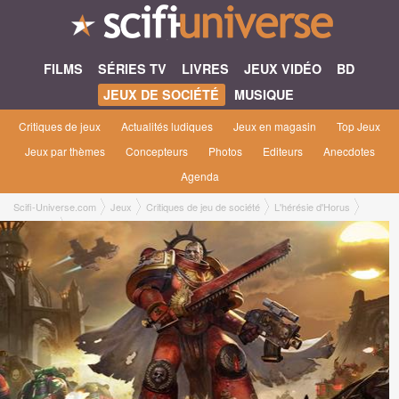
FILMS
SÉRIES TV
LIVRES
JEUX VIDÉO
BD
JEUX DE SOCIÉTÉ
MUSIQUE
Critiques de jeux
Actualités ludiques
Jeux en magasin
Top Jeux
Jeux par thèmes
Concepteurs
Photos
Editeurs
Anecdotes
Agenda
Scifi-Universe.com
Jeux
Critiques de jeu de société
L'hérésie d'Horus
Nicolas L.