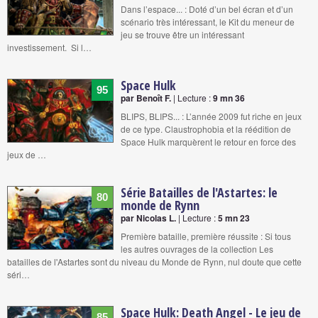
Dans l’espace... : Doté d’un bel écran et d’un
scénario très intéressant, le Kit du meneur de
jeu se trouve être un intéressant
investissement. Si l…
Space Hulk
95
par Benoît F.
| Lecture :
9 mn 36
BLIPS, BLIPS... : L’année 2009 fut riche en jeux
de ce type. Claustrophobia et la réédition de
Space Hulk marquèrent le retour en force des
jeux de …
Série Batailles de l'Astartes: le
80
monde de Rynn
par Nicolas L.
| Lecture :
5 mn 23
Première bataille, première réussite : Si tous
les autres ouvrages de la collection Les
batailles de l'Astartes sont du niveau du Monde de Rynn, nul doute que cette
séri…
Space Hulk: Death Angel - Le jeu de
85