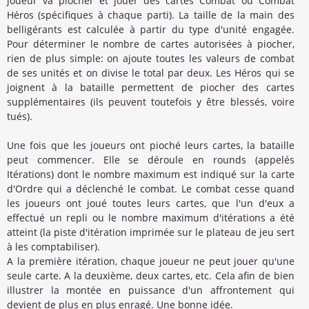
joueur va piocher et jouer des cartes Combat ou Combat
Héros (spécifiques à chaque parti). La taille de la main des
belligérants est calculée à partir du type d'unité engagée.
Pour déterminer le nombre de cartes autorisées à piocher,
rien de plus simple: on ajoute toutes les valeurs de combat
de ses unités et on divise le total par deux. Les Héros qui se
joignent à la bataille permettent de piocher des cartes
supplémentaires (ils peuvent toutefois y être blessés, voire
tués).
Une fois que les joueurs ont pioché leurs cartes, la bataille
peut commencer. Elle se déroule en rounds (appelés
Itérations) dont le nombre maximum est indiqué sur la carte
d'Ordre qui a déclenché le combat. Le combat cesse quand
les joueurs ont joué toutes leurs cartes, que l'un d'eux a
effectué un repli ou le nombre maximum d'itérations a été
atteint (la piste d'itération imprimée sur le plateau de jeu sert
à les comptabiliser).
A la première itération, chaque joueur ne peut jouer qu'une
seule carte. A la deuxième, deux cartes, etc. Cela afin de bien
illustrer la montée en puissance d'un affrontement qui
devient de plus en plus enragé. Une bonne idée.