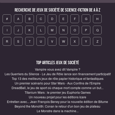
Recherche de Jeux de société de science-fiction de A à Z
#
A
B
C
D
E
F
G
H
I
J
K
L
M
N
O
P
Q
R
S
T
U
V
W
X
Y
Z
Top articles Jeux de société
Vampire vous avez dit Vampire ?
Les Guerriers du Silence - Le Jeu de Rôle lance son financement participatif
Top 13 des meilleurs jeux de rôle papier historique et fantastiques
Un premier scénario pour Star Wars - Aux Confins de l'Empire
DreadBall, le jeu de sport où chaque mort compte comme un but...
Titanium Wars : le premier jeu Euphoria Games
Un nouveau projet pour les éditions Icare
Entretien avec... Jean François Beney pour la nouvelle édition de Bitume
Beyond the Monolith: Conan le retour d'un bon jeu de plateau
Le Monstre dans la machine...