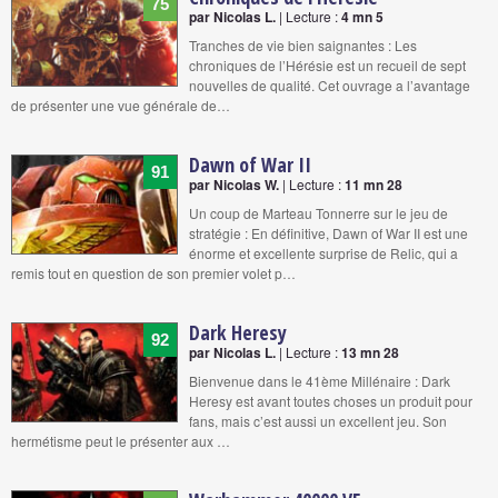
75
par Nicolas L.
| Lecture :
4 mn 5
Tranches de vie bien saignantes : Les
chroniques de l’Hérésie est un recueil de sept
nouvelles de qualité. Cet ouvrage a l’avantage
de présenter une vue générale de…
Dawn of War II
91
par Nicolas W.
| Lecture :
11 mn 28
Un coup de Marteau Tonnerre sur le jeu de
stratégie : En définitive, Dawn of War II est une
énorme et excellente surprise de Relic, qui a
remis tout en question de son premier volet p…
Dark Heresy
92
par Nicolas L.
| Lecture :
13 mn 28
Bienvenue dans le 41ème Millénaire : Dark
Heresy est avant toutes choses un produit pour
fans, mais c’est aussi un excellent jeu. Son
hermétisme peut le présenter aux …