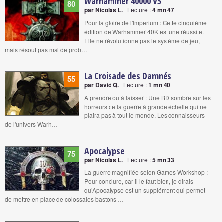
Warhammer 40000 V5
80
par Nicolas L.
| Lecture :
4 mn 47
Pour la gloire de l'Imperium : Cette cinquième
édition de Warhammer 40K est une réussite.
Elle ne révolutionne pas le système de jeu,
mais résout pas mal de prob…
La Croisade des Damnés
55
par David Q.
| Lecture :
1 mn 40
A prendre ou à laisser : Une BD sombre sur les
horreurs de la guerre à grande échelle qui ne
plaira pas à tout le monde. Les connaisseurs
de l'univers Warh…
Apocalypse
75
par Nicolas L.
| Lecture :
5 mn 33
La guerre magnifiée selon Games Workshop :
Pour conclure, car il le faut bien, je dirais
qu’Apocalypse est un supplément qui permet
de mettre en place de colossales bastons …