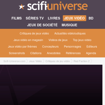
FILMS
SÉRIES TV
LIVRES
JEUX VIDÉO
BD
JEUX DE SOCIÉTÉ
MUSIQUE
Critiques de jeux vidéo
Actualités vidéoludiques
Jeux vidéo en magasin
Vidéos de jeux
Top jeux vidéo
Jeux vidéo par thèmes
Concepteurs
Personnages
Editeurs
Screenshots
Citations
Anecdotes
Références
Agenda
Scifi-Universe.com
Jeux Vidéo
Critiques de jeu vidéo
Red Faction 2
Bastien L.