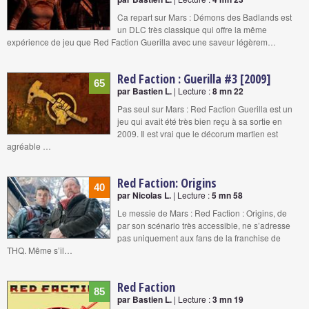
Ca repart sur Mars : Démons des Badlands est
un DLC très classique qui offre la même
expérience de jeu que Red Faction Guerilla avec une saveur légèrem…
Red Faction : Guerilla #3 [2009]
65
par Bastien L.
| Lecture :
8 mn 22
Pas seul sur Mars : Red Faction Guerilla est un
jeu qui avait été très bien reçu à sa sortie en
2009. Il est vrai que le décorum martien est
agréable …
Red Faction: Origins
40
par Nicolas L.
| Lecture :
5 mn 58
Le messie de Mars : Red Faction : Origins, de
par son scénario très accessible, ne s’adresse
pas uniquement aux fans de la franchise de
THQ. Même s’il…
Red Faction
85
par Bastien L.
| Lecture :
3 mn 19