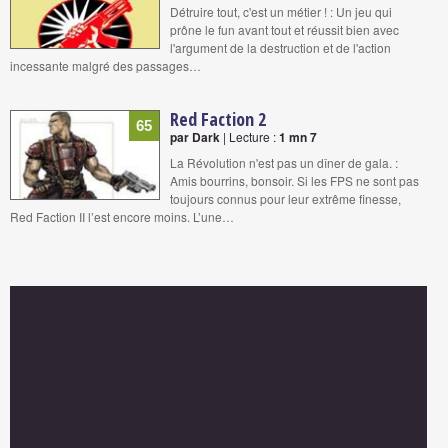
Détruire tout, c'est un métier ! : Un jeu qui
prône le fun avant tout et réussit bien avec
l'argument de la destruction et de l'action
incessante malgré des passages…
Red Faction 2
65
par Dark
| Lecture :
1 mn 7
La Révolution n'est pas un dîner de gala. :
Amis bourrins, bonsoir. Si les FPS ne sont pas
toujours connus pour leur extrême finesse,
Red Faction II l’est encore moins. L’une…