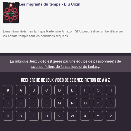
Les migrants du temps - Liu Cixin
Liens rémunérés : en tant que Partenaire Amazon, SFU peut réaliser un bénéfice sur
les achats remplissant les conditions requises.
La rubrique Jeux vidéo est gérée par
une équipe de passionné(e)s de
science-fiction, de fantastique et de fantasy
.
Recherche de Jeux vidéo de science-fiction de A à Z
#
A
B
C
D
E
F
G
H
I
J
K
L
M
N
O
P
Q
R
S
T
U
V
W
X
Y
Z