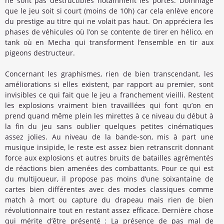
ne sont pas destructibles notamment les portes. Dommage
que le jeu soit si court (moins de 10h) car cela enlève encore
du prestige au titre qui ne volait pas haut. On appréciera les
phases de véhicules où l’on se contente de tirer en hélico, en
tank où en Mecha qui transforment l’ensemble en tir aux
pigeons destructeur.
Concernant les graphismes, rien de bien transcendant, les
améliorations si elles existent, par rapport au premier, sont
invisibles ce qui fait que le jeu a franchement vieilli. Restent
les explosions vraiment bien travaillées qui font qu’on en
prend quand même plein les mirettes à ce niveau du début à
la fin du jeu sans oublier quelques petites cinématiques
assez jolies. Au niveau de la bande-son, mis à part une
musique insipide, le reste est assez bien retranscrit donnant
force aux explosions et autres bruits de batailles agrémentés
de réactions bien amenées des combattants. Pour ce qui est
du multijoueur, il propose pas moins d’une soixantaine de
cartes bien différentes avec des modes classiques comme
match à mort ou capture du drapeau mais rien de bien
révolutionnaire tout en restant assez efficace. Dernière chose
qui mérite d’être présenté : La présence de pas mal de