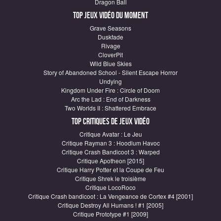
Dragon Ball
Top Jeux vidéo du moment
Grave Seasons
Duskfade
Rivage
CloverPit
Wild Blue Skies
Story of Abandoned School - Silent Escape Horror
Undying
Kingdom Under Fire : Circle of Doom
Arc the Lad : End of Darkness
Two Worlds II : Shattered Embrace
Top critiques de Jeux vidéo
Critique Avatar : Le Jeu
Critique Rayman 3 : Hoodlum Havoc
Critique Crash Bandicoot 3 : Warped
Critique Apotheon [2015]
Critique Harry Potter et la Coupe de Feu
Critique Shrek le troisième
Critique LocoRoco
Critique Crash bandicoot : La Vengeance de Cortex #4 [2001]
Critique Destroy All Humans ! #1 [2005]
Critique Prototype #1 [2009]