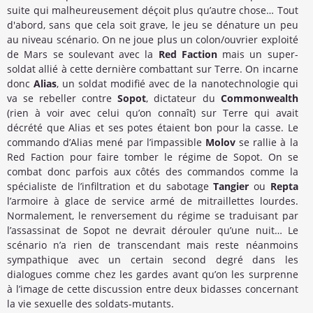
suite qui malheureusement déçoit plus qu’autre chose… Tout
d'abord, sans que cela soit grave, le jeu se dénature un peu
au niveau scénario. On ne joue plus un colon/ouvrier exploité
de Mars se soulevant avec la
Red Faction
mais un super-
soldat allié à cette dernière combattant sur Terre. On incarne
donc
Alias
, un soldat modifié avec de la nanotechnologie qui
va se rebeller contre
Sopot
, dictateur du
Commonwealth
(rien à voir avec celui qu’on connaît) sur Terre qui avait
décrété que Alias et ses potes étaient bon pour la casse. Le
commando d’Alias mené par l’impassible
Molov
se rallie à la
Red Faction pour faire tomber le régime de Sopot. On se
combat donc parfois aux côtés des commandos comme la
spécialiste de l’infiltration et du sabotage
Tangier
ou
Repta
l’armoire à glace de service armé de mitraillettes lourdes.
Normalement, le renversement du régime se traduisant par
l’assassinat de Sopot ne devrait dérouler qu’une nuit… Le
scénario n’a rien de transcendant mais reste néanmoins
sympathique avec un certain second degré dans les
dialogues comme chez les gardes avant qu’on les surprenne
à l’image de cette discussion entre deux bidasses concernant
la vie sexuelle des soldats-mutants.