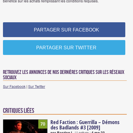
bénéfice sur les achats remplissant les conditions requises.
PARTAGER SUR FACEBOOK
PARTAGER SUR TWITTER
Retrouvez les annonces de nos dernières critiques sur les réseaux
sociaux
Sur Facebook
|
Sur Twitter
Critiques liées
Red Faction : Guerrilla – Démons
70
des Badlands #3 [2009]
par Bastien L.
| Lecture :
4 mn 23