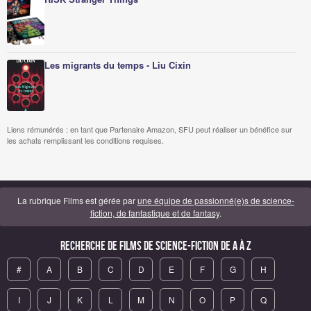
Les migrants du temps - Liu Cixin
Liens rémunérés : en tant que Partenaire Amazon, SFU peut réaliser un bénéfice sur
les achats remplissant les conditions requises.
La rubrique Films est gérée par
une équipe de passionné(e)s de science-
fiction, de fantastique et de fantasy
.
Recherche de Films de science-fiction de A à Z
#
A
B
C
D
E
F
G
H
I
J
K
L
M
N
O
P
Q