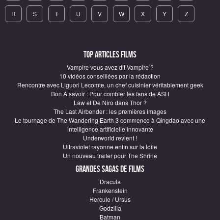
R
S
T
U
V
W
X
Y
Z
Top articles Films
Vampire vous avez dit Vampire ?
10 vidéos conseillées par la rédaction
Rencontre avec Liguori Lecomte, un chef cuisinier véritablement geek
Bon A savoir : Pour combler les fans de ASH
Law et De Niro dans Thor ?
The Last Airbender : les premières images
Le tournage de The Wandering Earth 3 commence à Qingdao avec une
intelligence artificielle innovante
Underworld revient !
Ultraviolet rayonne enfin sur la toile
Un nouveau trailer pour The Shrine
Grandes sagas de Films
Dracula
Frankenstein
Hercule / Ursus
Godzilla
Batman