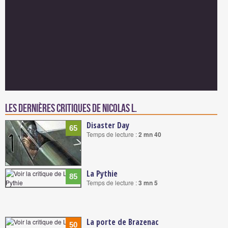
Les dernières critiques de Nicolas L.
Disaster Day
65
Temps de lecture :
2 mn 40
La Pythie
85
Temps de lecture :
3 mn 5
La porte de Brazenac
50