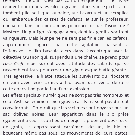
céréales – hé oui ! C’est pas con un enquêteur ! – et ils se
rendent donc dans les silos à grains, situés sur le port. Là, ils
tombent pile poil, quel aubaine, sur Lazarus et un complice
qui embarque des caisses de cafards, et sur le professeur,
enchaîné dans un coin – mais pourquoi ne pas l’avoir tué ?
Mystère. Un gunfight s’engage alors, dont les gentils sortiront
vainqueurs. Mais leur peine ne sera pas finie car les cafards,
apparemment agacés par cette agitation, passent à
l’offensive. Le film bascule alors dans l’excentrique avec le
détective O’Banon qui, suspendu à une chaîne, se prend pour
Lara Croft,
mais surtout avec l’attitude des cafards qui se
rassemblent tous pour créer une gigantesque blatte géante !
Très agressive, la blatte attaque les survivants qui ripostent
en vain avec leurs armes à feu, avant d’arriver à détruire
cette aberration par le feu d’une explosion.
Les effets spéciaux numériques ne sont pas très nombreux et
cela n’est pas vraiment bien grave, car ils ne sont pas du tout
convaincants. On dirait que les victimes sont noyées sous un
sac d’olives noires. Leur apparition dans le silo prête
également à sourire, au lieu d’émerger rapidement des stocks
de grain, ils apparaissent carrément dessus, le blé ne
bougeant même pas sous les mouvements de leurs pattes.