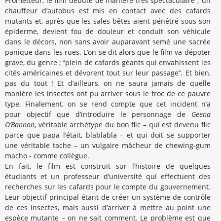
Prometteur, le film débute de manière très spectaculaire ; un
chauffeur d’autobus est mis en contact avec des cafards
mutants et, après que les sales bêtes aient pénétré sous son
épiderme, devient fou de douleur et conduit son véhicule
dans le décors, non sans avoir auparavant semé une sacrée
panique dans les rues. L’on se dit alors que le film va dépoter
grave, du genre ; ‘’plein de cafards géants qui envahissent les
cités américaines et dévorent tout sur leur passage’’. Et bien,
pas du tout ! Et d’ailleurs, on ne saura jamais de quelle
manière les insectes ont pu arriver sous le froc de ce pauvre
type. Finalement, on se rend compte que cet incident n’a
pour objectif que d’introduire le personnage de
Geena
O’Bannon
, véritable archétype du bon flic – qui est devenu flic
parce que papa l’était, blablabla – et qui doit se supporter
une véritable tache – un vulgaire mâcheur de chewing-gum
macho - comme collègue.
En fait, le film est construit sur l’histoire de quelques
étudiants et un professeur d’université qui effectuent des
recherches sur les cafards pour le compte du gouvernement.
Leur objectif principal étant de créer un système de contrôle
de ces insectes, mais aussi d’arriver à mettre au point une
espèce mutante – on ne sait comment. Le problème est que