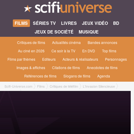
FILMS
SÉRIES TV
LIVRES
JEUX VIDÉO
BD
JEUX DE SOCIÉTÉ
MUSIQUE
Critiques de films
Actualités cinéma
Bandes annonces
Au ciné en 2026
Ce soir à la TV
En DVD
Top films
Films par thèmes
Editeurs
Acteurs & réalisateurs
Personnages
Images & affiches
Citations de films
Anecdotes de films
Références de films
Slogans de films
Agenda
Scifi-Universe.com
Films
Critiques de téléfilm
L'Invasion Silencieuse
Nicolas L.