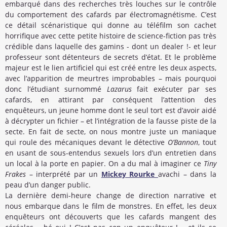
embarqué dans des recherches très louches sur le contrôle
du comportement des cafards par électromagnétisme. C’est
ce détail scénaristique qui donne au téléfilm son cachet
horrifique avec cette petite histoire de science-fiction pas très
crédible dans laquelle des gamins - dont un dealer !- et leur
professeur sont détenteurs de secrets d’état. Et le problème
majeur est le lien artificiel qui est créé entre les deux aspects,
avec l’apparition de meurtres improbables – mais pourquoi
donc l’étudiant surnommé
Lazarus
fait exécuter par ses
cafards, en attirant par conséquent l’attention des
enquêteurs, un jeune homme dont le seul tort est d’avoir aidé
à décrypter un fichier – et l’intégration de la fausse piste de la
secte. En fait de secte, on nous montre juste un maniaque
qui roule des mécaniques devant le détective
O’Bannon
, tout
en usant de sous-entendus sexuels lors d’un entretien dans
un local à la porte en papier. On a du mal à imaginer ce
Tiny
Frakes
– interprété par un
Mickey Rourke
avachi – dans la
peau d’un danger public.
La dernière demi-heure change de direction narrative et
nous embarque dans le film de monstres. En effet, les deux
enquêteurs ont découverts que les cafards mangent des