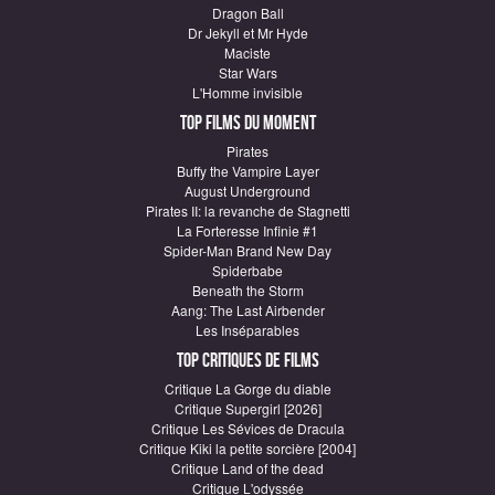
Dragon Ball
Dr Jekyll et Mr Hyde
Maciste
Star Wars
L'Homme invisible
Top Films du moment
Pirates
Buffy the Vampire Layer
August Underground
Pirates II: la revanche de Stagnetti
La Forteresse Infinie #1
Spider-Man Brand New Day
Spiderbabe
Beneath the Storm
Aang: The Last Airbender
Les Inséparables
Top critiques de Films
Critique La Gorge du diable
Critique Supergirl [2026]
Critique Les Sévices de Dracula
Critique Kiki la petite sorcière [2004]
Critique Land of the dead
Critique L'odyssée