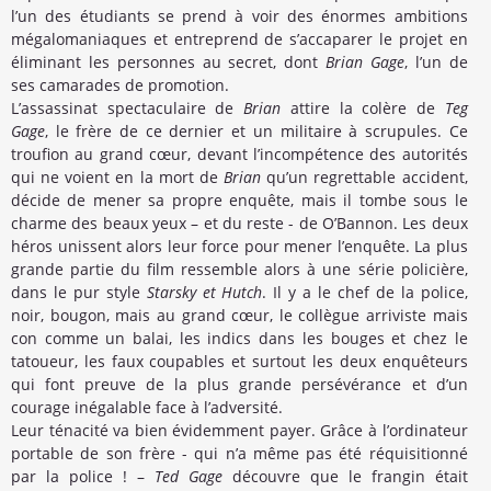
l’un des étudiants se prend à voir des énormes ambitions
mégalomaniaques et entreprend de s’accaparer le projet en
éliminant les personnes au secret, dont
Brian Gage
, l’un de
ses camarades de promotion.
L’assassinat spectaculaire de
Brian
attire la colère de
Teg
Gage
, le frère de ce dernier et un militaire à scrupules. Ce
troufion au grand cœur, devant l’incompétence des autorités
qui ne voient en la mort de
Brian
qu’un regrettable accident,
décide de mener sa propre enquête, mais il tombe sous le
charme des beaux yeux – et du reste - de O’Bannon. Les deux
héros unissent alors leur force pour mener l’enquête. La plus
grande partie du film ressemble alors à une série policière,
dans le pur style
Starsky et Hutch
. Il y a le chef de la police,
noir, bougon, mais au grand cœur, le collègue arriviste mais
con comme un balai, les indics dans les bouges et chez le
tatoueur, les faux coupables et surtout les deux enquêteurs
qui font preuve de la plus grande persévérance et d’un
courage inégalable face à l’adversité.
Leur ténacité va bien évidemment payer. Grâce à l’ordinateur
portable de son frère - qui n’a même pas été réquisitionné
par la police ! –
Ted Gage
découvre que le frangin était