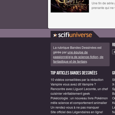
Une fin de série
prenante qui ne v
R
La rubrique Bandes Dessinées est
gérée par
une équipe de
passionné(e)s de science-fiction, de
fantastique et de fantasy
.
Top articles Bandes Dessinées
G
10 vidéos conseillées par la rédaction
S
Vampire vous avez dit Vampire ?
X
Rencontre avec Liguori Lecomte, un chef
S
cuisinier véritablement geek
B
Pokécologie : un nouveau livre Pokémon
O
mêle science et comportement animalier
Ke
Un rendez-vous à ne pas manquer
L
Site officiel des Légendaires en ligne!
N