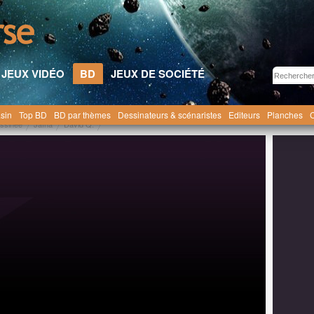
JEUX VIDÉO
BD
JEUX DE SOCIÉTÉ
sin
Top BD
BD par thèmes
Dessinateurs & scénaristes
Editeurs
Planches
C
essinée
Jaïna
David Q.