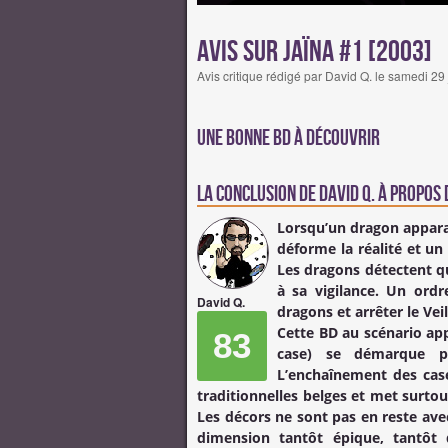
Avis sur Jaïna #1 [2003]
Avis critique rédigé par David Q. le samedi 2
Une bonne BD à découvrir
La conclusion de
David Q.
à propos d
Lorsqu’un dragon appara
déforme la réalité et un 
Les dragons détectent q
à sa vigilance. Un ord
David Q.
dragons et arrêter le Veil
Cette BD au scénario ap
83
case) se démarque p
L’enchaînement des cas
traditionnelles belges et met surto
Les décors ne sont pas en reste ave
dimension tantôt épique, tantôt