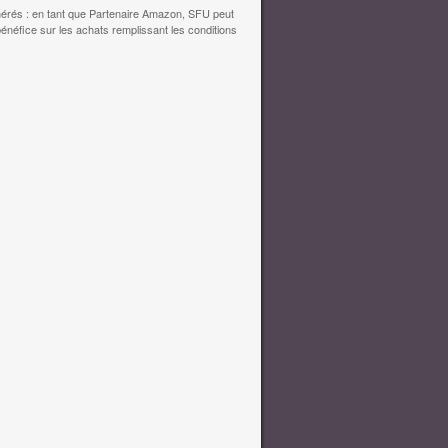
érés : en tant que Partenaire Amazon, SFU peut
bénéfice sur les achats remplissant les conditions