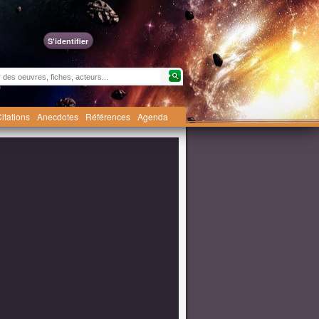
S'identifier
itations
Anecdotes
Références
Agenda