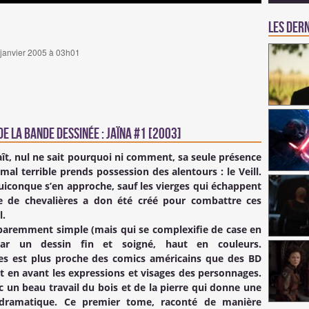
Les dern
9 janvier 2005 à 03h01
e la Bande Dessinée : Jaïna #1 [2003]
ît, nul ne sait pourquoi ni comment, sa seule présence
mal terrible prends possession des alentours : le Veill.
uiconque s’en approche, sauf les vierges qui échappent
re de chevalières a don été créé pour combattre ces
l.
paremment simple (mais qui se complexifie de case en
ar un dessin fin et soigné, haut en couleurs.
es est plus proche des comics américains que des BD
ut en avant les expressions et visages des personnages.
c un beau travail du bois et de la pierre qui donne une
 dramatique. Ce premier tome, raconté de manière