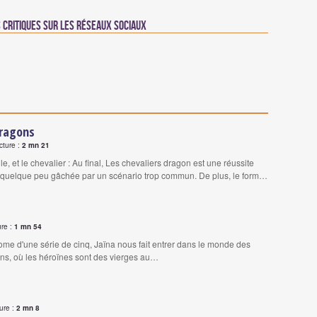
critiques sur les réseaux sociaux
Dragons
cture :
2 mn 21
le, et le chevalier : Au final, Les chevaliers dragon est une réussite
 quelque peu gâchée par un scénario trop commun. De plus, le form…
ure :
1 mn 54
tome d'une série de cinq, Jaïna nous fait entrer dans le monde des
ns, où les héroïnes sont des vierges au…
ure :
2 mn 8