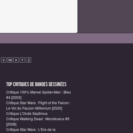
V
W
X
Y
Z
Top critiques de Bandes Dessinées
Critique 100% Marvel Spider-Man : Bleu
#4 [2003]
Critique Star Wars : Flight of the Falcon :
Le Vol du Faucon Millenium [2020]
Critique L'Onde Septimus
Critique Walking Dead : Monstrueux #5
[2008]
Critique Star Wars : L'Ere de la