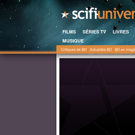
FILMS
SÉRIES TV
LIVRES
MUSIQUE
Critiques de BD
Actualités BD
BD en maga
Scifi-Universe.com
BD
Critiques de bande d