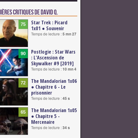
ières critiques de David Q.
Star Trek : Picard
75
1x01 ● Souvenir
Temps de lecture :
5 mn 27
Postlogie : Star Wars
90
: L'Ascension de
Skywalker #9 [2019]
Temps de lecture :
10 mn 4
The Mandalorian 1x06
72
● Chapitre 6 - Le
prisonnier
Temps de lecture :
45 s
The Mandalorian 1x05
65
● Chapitre 5 -
Mercenaire
Temps de lecture :
34 s