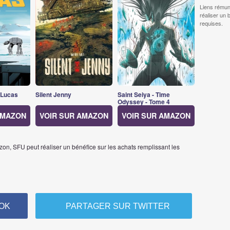
Liens rémun
réaliser un 
requises.
 Lucas
Silent Jenny
Saint Seiya - Time
Odyssey - Tome 4
AMAZON
VOIR SUR AMAZON
VOIR SUR AMAZON
on, SFU peut réaliser un bénéfice sur les achats remplissant les
OK
PARTAGER SUR TWITTER