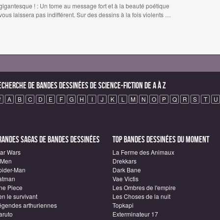
 gigantesque ! : Un tome au message fort et à la beauté poétique
ous laissera pas indifférent. Sur des dessins à la fois violents …
echerche de Bandes Dessinées de science-fiction de A à Z
#
A
B
C
D
E
F
G
H
I
J
K
L
M
N
O
P
Q
R
S
T
U
randes sagas de Bandes Dessinées
Top Bandes Dessinées du moment
tar Wars
La Ferme des Animaux
-Men
Drekkars
pider-Man
Dark Bane
atman
Vae Victis
ne Piece
Les Ombres de l'empire
n le survivant
Les Choses de la nuit
égendes arthuriennes
Topkapi
aruto
Exterminateur 17