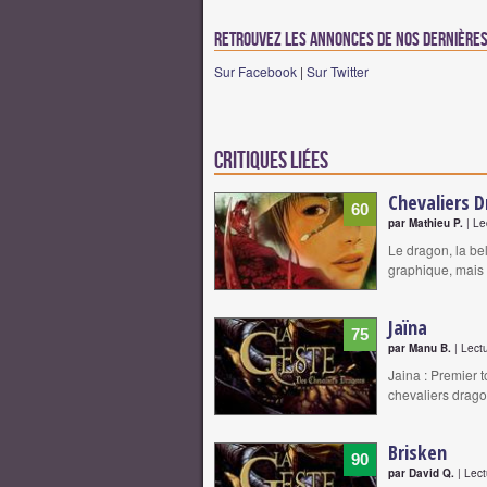
Retrouvez les annonces de nos dernières 
Sur Facebook
|
Sur Twitter
Critiques liées
Chevaliers 
60
par Mathieu P.
| Le
Le dragon, la bel
graphique, mais
Jaïna
75
par Manu B.
| Lect
Jaina : Premier 
chevaliers drago
Brisken
90
par David Q.
| Lect