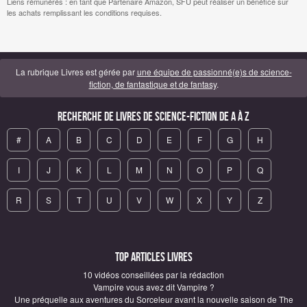
Liens rémunérés : en tant que Partenaire Amazon, SFU peut réaliser un bénéfice sur
les achats remplissant les conditions requises.
La rubrique Livres est gérée par
une équipe de passionné(e)s de science-
fiction, de fantastique et de fantasy
.
Recherche de Livres de science-fiction de A à Z
#
A
B
C
D
E
F
G
H
I
J
K
L
M
N
O
P
Q
R
S
T
U
V
W
X
Y
Z
Top articles Livres
10 vidéos conseillées par la rédaction
Vampire vous avez dit Vampire ?
Une préquelle aux aventures du Sorceleur avant la nouvelle saison de The