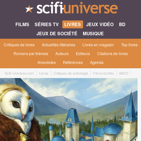
FILMS
SÉRIES TV
LIVRES
JEUX VIDÉO
BD
JEUX DE SOCIÉTÉ
MUSIQUE
Critiques de livres
Actualités littéraires
Livres en magasin
Top livres
Romans par thèmes
Auteurs
Editeurs
Citations de livres
Anecdotes
Références
Agenda
Scifi-Universe.com
Livres
Critiques de anthologie
Féro(ce)cités
ABCD