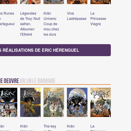
es Runes
Légendes
Krän
Viva
La
e
de Troy: Nuit
Univers:
Lastrépasse
Princesse
artagueul
safran,
Coup de
Viagra
Albumen
mou chez
l'Ethéré
les durs
S RÉALISATIONS DE ERIC HÉRENGUEL
me oeuvre
Krän le barbare
rän
Krän
The key
Krän
La