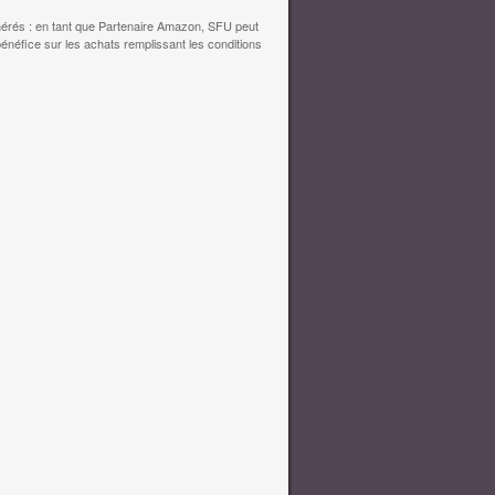
érés : en tant que Partenaire Amazon, SFU peut
bénéfice sur les achats remplissant les conditions