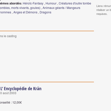
hèmes abordés:
Héroïc-Fantasy
,
Humour
,
Créatures d'outre tombe
Liens rémun
ombies, morts vivants, goules)
,
Animaux géants / Mangeurs
réaliser un 
'hommes
,
Anges et Démons
,
Dragons
requises.
ns le casting
 L' Encyclopédie de Krän
10 août 2003
onseillé : 12,00€