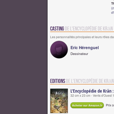
T
(z
d
Casting
de L'Encyclopédie de Krän
Les personnalités principales et leurs rôles da
Eric Hérenguel
Dessinateur
Editions
de L'Encyclopédie de Krän
L'Encyclopédie de Krän :
32 cm x 23 cm - Vents d'Ouest 
Prix c
Acheter sur Amazon.fr