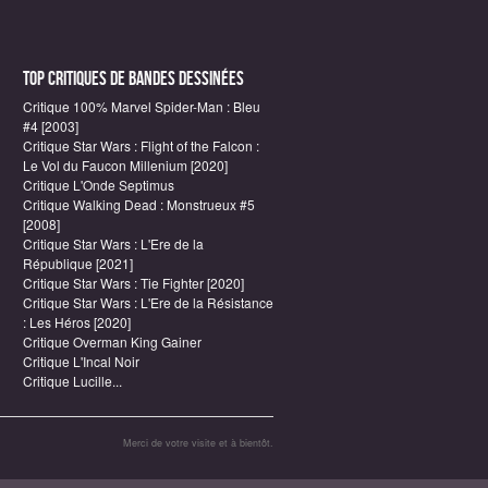
Top critiques de Bandes Dessinées
Critique 100% Marvel Spider-Man : Bleu
#4 [2003]
Critique Star Wars : Flight of the Falcon :
Le Vol du Faucon Millenium [2020]
Critique L'Onde Septimus
Critique Walking Dead : Monstrueux #5
[2008]
Critique Star Wars : L'Ere de la
République [2021]
Critique Star Wars : Tie Fighter [2020]
Critique Star Wars : L'Ere de la Résistance
: Les Héros [2020]
Critique Overman King Gainer
Critique L'Incal Noir
Critique Lucille...
Merci de votre visite et à bientôt.