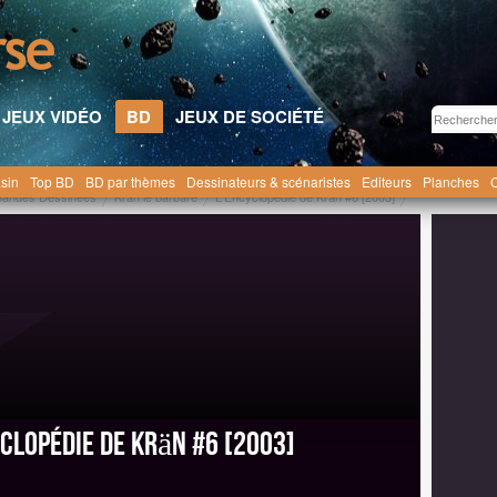
JEUX VIDÉO
BD
JEUX DE SOCIÉTÉ
sin
Top BD
BD par thèmes
Dessinateurs & scénaristes
Editeurs
Planches
C
Bandes Dessinées
Krän le barbare
L'Encyclopédie de Krän #6 [2003]
yclopédie de Krän #6 [2003]