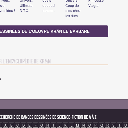
nivers:
Univers:
quête
Univers:
Princesse
ove
Ultimate
quouest
Coup de
Viagra
ovemidou !
D.T.C.
ouane...
mou chez
les durs
DESSINÉES DE L'OEUVRE KRÄN LE BARBARE
r L'Encyclopédie de Krän
3
echerche de Bandes Dessinées de science-fiction de A à Z
#
A
B
C
D
E
F
G
H
I
J
K
L
M
N
O
P
Q
R
S
T
U