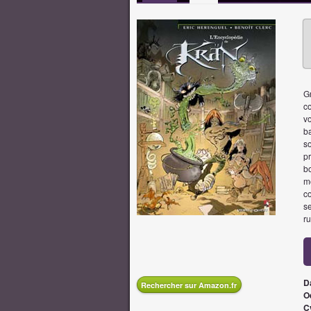
G
co
vo
b
so
pr
bo
mo
co
se
ru
D
Rechercher sur Amazon.fr
O
C