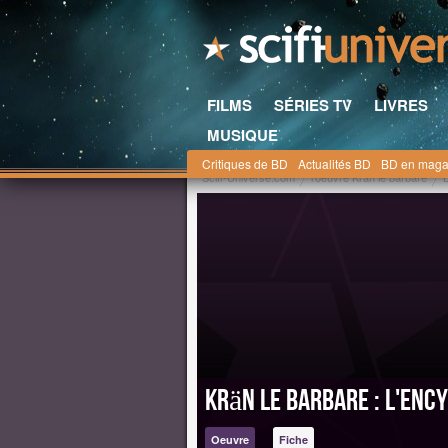
FILMS
SÉRIES TV
LIVRES
MUSIQUE
Critiques de BD
Actualités BD
BD en maga
Scifi-Universe.com
l'oeuvre Krän le barbare
Krän le barbare : L'Enc
Oeuvre
Fiche