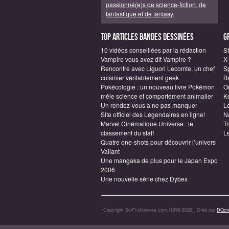
passionné(e)s de science-fiction, de
fantastique et de fantasy
.
Top articles Bandes Dessinées
G
10 vidéos conseillées par la rédaction
S
Vampire vous avez dit Vampire ?
X
Rencontre avec Liguori Lecomte, un chef
S
cuisinier véritablement geek
B
Pokécologie : un nouveau livre Pokémon
O
mêle science et comportement animalier
Ke
Un rendez-vous à ne pas manquer
L
Site officiel des Légendaires en ligne!
N
Marvel Cinématique Universe : le
Tr
classement du staff
L
Quatre one-shots pour découvrir l’univers
Valiant
Une mangaka de plus pour le Japan Expo
2006
Une nouvelle série chez Dybex
Copyright SciFi-Universe.com (1996-2026). Créé par
DQcré