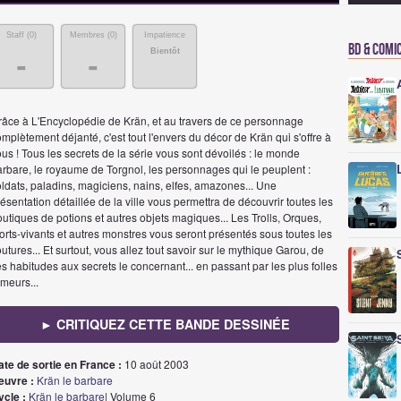
Staff (
0
)
Membres (
0
)
Impatience
BD & Comi
Bientôt
-
-
râce à L'Encyclopédie de Krän, et au travers de ce personnage
mplètement déjanté, c'est tout l'envers du décor de Krän qui s'offre à
us ! Tous les secrets de la série vous sont dévoilés : le monde
arbare, le royaume de Torgnol, les personnages qui le peuplent :
ldats, paladins, magiciens, nains, elfes, amazones... Une
ésentation détaillée de la ville vous permettra de découvrir toutes les
utiques de potions et autres objets magiques... Les Trolls, Orques,
rts-vivants et autres monstres vous seront présentés sous toutes les
utures... Et surtout, vous allez tout savoir sur le mythique Garou, de
s habitudes aux secrets le concernant... en passant par les plus folles
meurs...
► CRITIQUEZ CETTE BANDE DESSINÉE
ate de sortie en France :
10 août 2003
euvre :
Krän le barbare
ycle :
Krän le barbare
| Volume 6