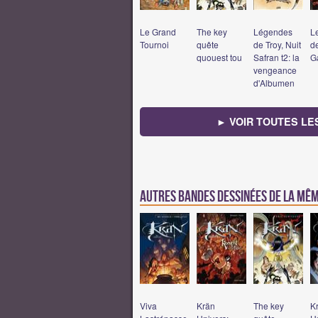
Le Grand
The key
Légendes
L
Tournoi
quête
de Troy, Nuit
d
quouest tou
Safran t2: la
G
vengeance
d'Albumen
► VOIR TOUTES LE
Autres bandes dessinées de la mê
Viva
Krän
The key
K