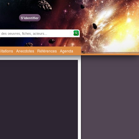
S'identifier
itations
Anecdotes
Références
Agenda