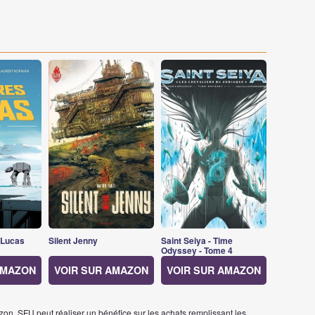
 Lucas
Silent Jenny
Saint Seiya - Time
Odyssey - Tome 4
AMAZON
VOIR SUR AMAZON
VOIR SUR AMAZON
on, SFU peut réaliser un bénéfice sur les achats remplissant les