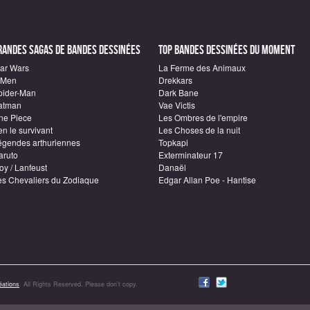
randes sagas de Bandes Dessinées
Top Bandes Dessinées du moment
tar Wars
La Ferme des Animaux
-Men
Drekkars
pider-Man
Dark Bane
atman
Vae Victis
ne Piece
Les Ombres de l'empire
n le survivant
Les Choses de la nuit
égendes arthuriennes
Topkapi
aruto
Exterminateur 17
oy / Lanfeust
Danaël
es Chevaliers du Zodiaque
Edgar Allan Poe - Hantise
ations
. All Rights Reserved. Please don’t copy.