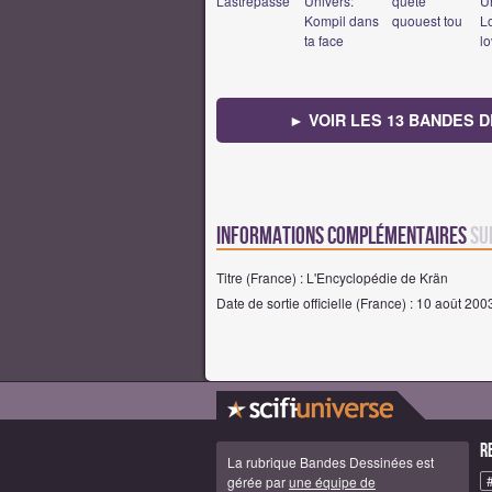
Lastrépasse
Univers:
quête
U
Kompil dans
quouest tou
L
ta face
l
► VOIR LES 13 BANDES 
Informations complémentaires
su
Titre (France) : L'Encyclopédie de Krän
Date de sortie officielle (France) : 10 août 200
R
La rubrique Bandes Dessinées est
gérée par
une équipe de