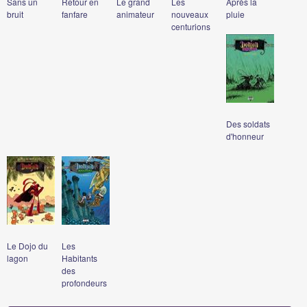
Sans un
Retour en
Le grand
Les
Après la
bruit
fanfare
animateur
nouveaux
pluie
centurions
Des soldats
d'honneur
Le Dojo du
Les
lagon
Habitants
des
profondeurs