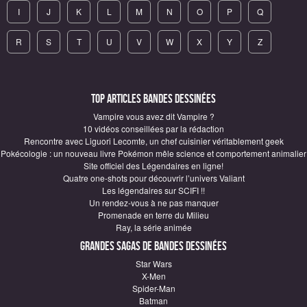
I
J
K
L
M
N
O
P
Q
R
S
T
U
V
W
X
Y
Z
Top articles Bandes Dessinées
Vampire vous avez dit Vampire ?
10 vidéos conseillées par la rédaction
Rencontre avec Liguori Lecomte, un chef cuisinier véritablement geek
Pokécologie : un nouveau livre Pokémon mêle science et comportement animalier
Site officiel des Légendaires en ligne!
Quatre one-shots pour découvrir l’univers Valiant
Les légendaires sur SCIFI !!
Un rendez-vous à ne pas manquer
Promenade en terre du Milieu
Ray, la série animée
Grandes sagas de Bandes Dessinées
Star Wars
X-Men
Spider-Man
Batman