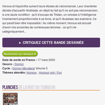
Horous et Hyacinthe suivent leurs études de nécromancie. Leur chambrée
décide d'accueillir Alcibiade, en dépit du fait qu'il ne soit pas nécromancien,
à une seule condition : qu'il s'occupe de Tristan, un colosse à l'intelligence
inversement proportionnelle à sa force, et qu'il réussisse ses examens. Ce
qui paraît bien être impossible ! Au même moment, Horous est accusé
d'avoir mis enceintes de nombreuses femmes - ce qu'il nie
catégoriquement...
► CRITIQUEZ CETTE BANDE DESSINÉE
Rechercher sur Amazon.fr
Date de sortie en France :
17 mars 2003
Oeuvre :
Donjon
Cycle :
Donjon Monsters
| Volume 5
Thèmes abordés:
Humour
,
Humour noir / Fun
Planches
de La Nuit du tombeur