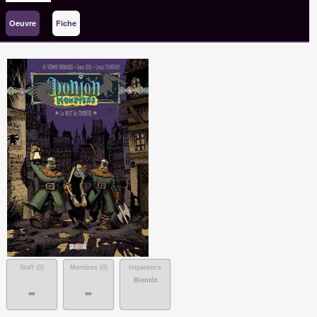
Oeuvre
Fiche
Staff (
0
)
Membres (
0
)
Impatience
Bientôt
-
-