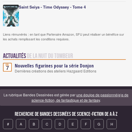
Saint Seiya - Time Odyssey - Tome 4
Liens rémunérés : en tant que Partenaire Amazon, SFU peut réaliser un bénéfice sur
les achats remplissant les conditions requises.
Actualités
de La Nuit du tombeur
Nouvelles figurines pour la série Donjon
Juil.
7
Dernières créations des ateliers Hazgaard Editions
La rubrique Bandes Dessinées est gérée par
une équipe de passionné(e)s de
science-fiction, de fantastique et de fantasy
.
Recherche de Bandes Dessinées de science-fiction de A à Z
#
A
B
C
D
E
F
G
H