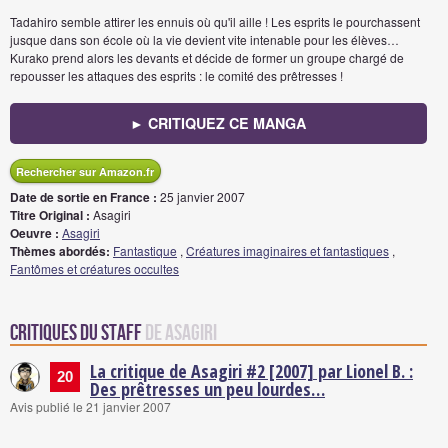
Tadahiro semble attirer les ennuis où qu'il aille ! Les esprits le pourchassent
jusque dans son école où la vie devient vite intenable pour les élèves…
Kurako prend alors les devants et décide de former un groupe chargé de
repousser les attaques des esprits : le comité des prêtresses !
► CRITIQUEZ CE MANGA
Rechercher sur Amazon.fr
Date de sortie en France :
25 janvier 2007
Titre Original :
Asagiri
Oeuvre :
Asagiri
Thèmes abordés:
Fantastique
,
Créatures imaginaires et fantastiques
,
Fantômes et créatures occultes
Critiques du staff
de Asagiri
La critique de Asagiri #2 [2007] par Lionel B. :
20
Des prêtresses un peu lourdes…
Avis publié le 21 janvier 2007