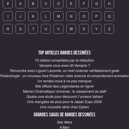
#
A
B
C
D
E
F
G
H
I
J
K
L
M
N
O
P
Q
R
S
T
U
V
W
X
Y
Z
Top articles Bandes Dessinées
10 vidéos conseillées par la rédaction
Vampire vous avez dit Vampire ?
Rencontre avec Liguori Lecomte, un chef cuisinier véritablement geek
Pokécologie : un nouveau livre Pokémon mêle science et comportement animalier
Un rendez-vous à ne pas manquer
Site officiel des Légendaires en ligne!
Marvel Cinématique Universe : le classement du staff
Quatre one-shots pour découvrir l’univers Valiant
Une mangaka de plus pour le Japan Expo 2006
Une nouvelle série chez Dybex
Grandes sagas de Bandes Dessinées
Star Wars
X-Men