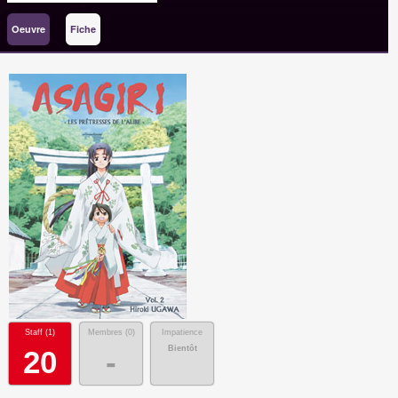
Oeuvre
Fiche
Staff (
1
)
Membres (
0
)
Impatience
Bientôt
20
-