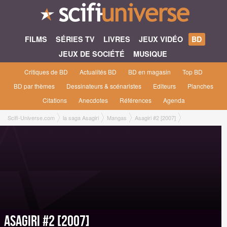
FILMS
SÉRIES TV
LIVRES
JEUX VIDÉO
BD
JEUX DE SOCIÉTÉ
MUSIQUE
Critiques de BD
Actualités BD
BD en magasin
Top BD
BD par thèmes
Dessinateurs & scénaristes
Editeurs
Planches
Citations
Anecdotes
Références
Agenda
Scifi-Universe.com
la saga Asagiri
Mangas
Asagiri #2 [2007]
Asagiri #2 [2007]