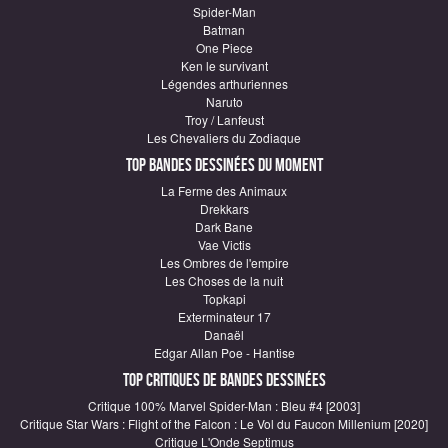
Spider-Man
Batman
One Piece
Ken le survivant
Légendes arthuriennes
Naruto
Troy / Lanfeust
Les Chevaliers du Zodiaque
Top Bandes Dessinées du moment
La Ferme des Animaux
Drekkars
Dark Bane
Vae Victis
Les Ombres de l'empire
Les Choses de la nuit
Topkapi
Exterminateur 17
Danaël
Edgar Allan Poe - Hantise
Top critiques de Bandes Dessinées
Critique 100% Marvel Spider-Man : Bleu #4 [2003]
Critique Star Wars : Flight of the Falcon : Le Vol du Faucon Millenium [2020]
Critique L'Onde Septimus