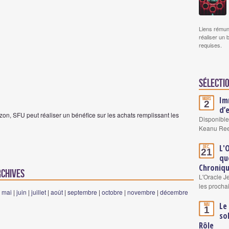
Liens rémun
réaliser un 
requises.
Sélectio
Im
Mars
2
d’
on, SFU peut réaliser un bénéfice sur les achats remplissant les
Disponible
Keanu Re
L'
Déc.
21
qu
Chroniqu
rchives
L'Oracle J
les procha
|
mai
|
juin
|
juillet
|
août
|
septembre
|
octobre
|
novembre
|
décembre
Le
Mai
1
so
Rôle