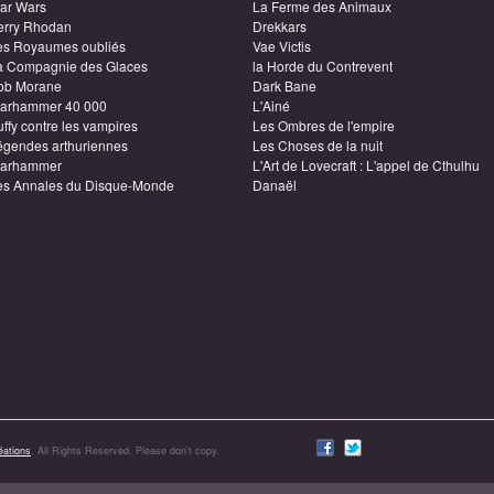
tar Wars
La Ferme des Animaux
erry Rhodan
Drekkars
es Royaumes oubliés
Vae Victis
a Compagnie des Glaces
la Horde du Contrevent
ob Morane
Dark Bane
arhammer 40 000
L'Ainé
ffy contre les vampires
Les Ombres de l'empire
égendes arthuriennes
Les Choses de la nuit
arhammer
L'Art de Lovecraft : L'appel de Cthulhu
es Annales du Disque-Monde
Danaël
ations
. All Rights Reserved. Please don’t copy.