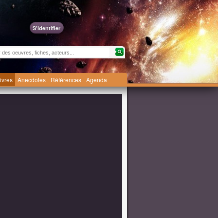
S'identifier
livres
Anecdotes
Références
Agenda