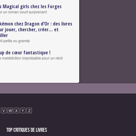
s Magical girls chez les Forges
r un roman court surprenant
kémon chez Dragon d’Or : des livres
ur jouer, chercher, créer… et
ller
it petits ou grands
up de cœur fantastique !
 malédiction improbable pour un récit
V
W
X
Y
Z
Top critiques de Livres