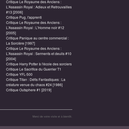
Critique Le Royaume des Anciens :
L'Assassin Royal : Adieux et Retrouvailles
#13 [2006]
Critique Pug, l'apprenti
Critique Le Royaume des Anciens :
L'Assassin Royal : L'Homme noir #12
[2005]
Critique Panique au centre commercial :
La Sorcière [1997]
Critique Le Royaume des Anciens :
L'Assassin Royal : Serments et deuils #10
[2004]
Critique Harry Potter à l'école des sorciers
Critique Le Sacrifice du Guerrier T1
Critique YFL-500
Critique Titan : Défis Fantastiques : La
créature venue du chaos #24 [1986]
Critique Outsphere #1 [2019]
Merci de votre visite et à bientôt.