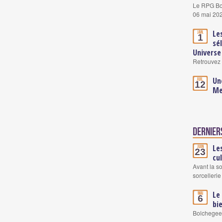
Le RPG Boo
06 mai 20
Le
Jan.
1
sé
Universe
Retrouvez 
Un
Juil.
12
Me
Derniers
Le
Juin
23
cu
Avant la s
sorcellerie
Le
Mai
6
bi
Bolchegeek