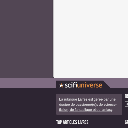
R
La rubrique Livres est gérée par
une
équipe de passionné(e)s de science-
fiction, de fantastique et de fantasy
.
Top articles Livres
G