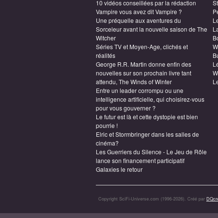
10 vidéos conseillées par la rédaction
S
Vampire vous avez dit Vampire ?
P
Une préquelle aux aventures du
L
Sorceleur avant la nouvelle saison de The
L
Witcher
B
Séries TV et Moyen-Age, clichés et
W
réalités
Bu
George R.R. Martin donne enfin des
L
nouvelles sur son prochain livre tant
W
attendu, The Winds of Winter
L
Entre un leader corrompu ou une
intelligence artificielle, qui choisirez-vous
pour vous gouverner ?
Le futur est là et cette dystopie est bien
pourrie !
Elric et Stormbringer dans les salles de
cinéma?
Les Guerriers du Silence - Le Jeu de Rôle
lance son financement participatif
Galaxies le retour
Copyright SciFi-Universe.com (1996-2026). Créé par
DQcré