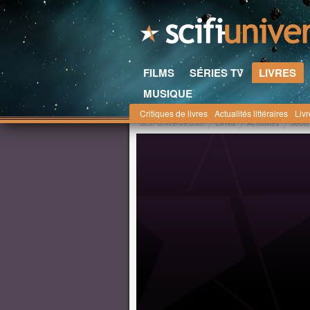
FILMS
SÉRIES TV
LIVRES
MUSIQUE
Critiques de livres
Actualités littéraires
Liv
Scifi-Universe.com
Livres
Actualités
déce