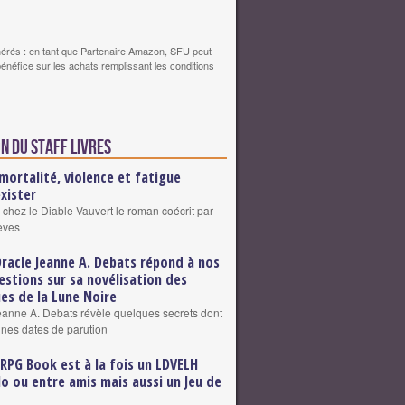
érés : en tant que Partenaire Amazon, SFU peut
bénéfice sur les achats remplissant les conditions
n du staff Livres
mortalité, violence et fatigue
exister
 chez le Diable Vauvert le roman coécrit par
eves
Oracle Jeanne A. Debats répond à nos
estions sur sa novélisation des
es de la Lune Noire
eanne A. Debats révèle quelques secrets dont
ines dates de parution
 RPG Book est à la fois un LDVELH
lo ou entre amis mais aussi un Jeu de