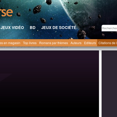
JEUX VIDÉO
BD
JEUX DE SOCIÉTÉ
res en magasin
Top livres
Romans par thèmes
Auteurs
Editeurs
Citations de 
mbre 2008
Le prochain roman de James Lovegrove