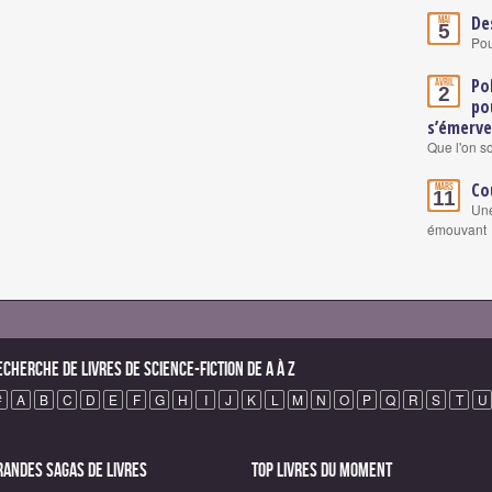
De
Mai
5
Pou
Po
Avril
2
po
s’émervei
Que l'on so
Co
Mars
11
Une
émouvant
echerche de Livres de science-fiction de A à Z
#
A
B
C
D
E
F
G
H
I
J
K
L
M
N
O
P
Q
R
S
T
U
randes sagas de Livres
Top Livres du moment