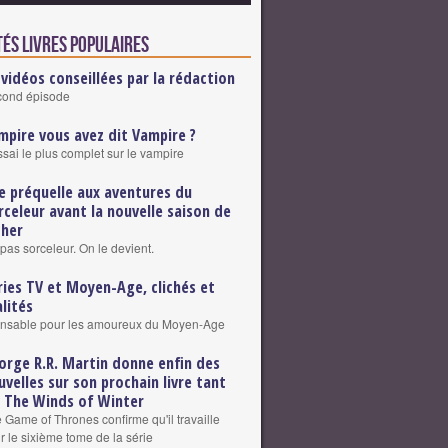
tés Livres populaires
 vidéos conseillées par la rédaction
cond épisode
mpire vous avez dit Vampire ?
ssai le plus complet sur le vampire
e préquelle aux aventures du
rceleur avant la nouvelle saison de
cher
pas sorceleur. On le devient.
ries TV et Moyen-Age, clichés et
alités
ensable pour les amoureux du Moyen-Age
orge R.R. Martin donne enfin des
uvelles sur son prochain livre tant
 The Winds of Winter
e Game of Thrones confirme qu'il travaille
r le sixième tome de la série