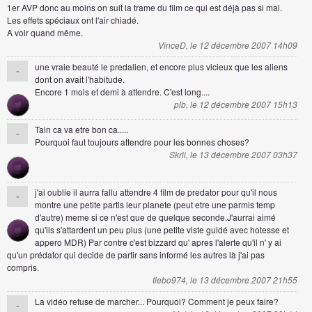
1er AVP donc au moins on suit la trame du film ce qui est déjà pas si mal.
Les effets spéciaux ont l'air chiadé.
A voir quand même.
VinceD, le 12 décembre 2007 14h09
une vraie beauté le predalien, et encore plus vicieux que les aliens
-
dont on avait l'habitude.
Encore 1 mois et demi à attendre. C'est long....
plb, le 12 décembre 2007 15h13
Tain ca va etre bon ca.....
-
Pourquoi faut toujours attendre pour les bonnes choses?
Skrii, le 13 décembre 2007 03h37
j'ai oublie il aurra fallu attendre 4 film de predator pour qu'il nous
-
montre une petite partis leur planete (peut etre une parmis temp
d'autre) meme si ce n'est que de quelque seconde.J'aurrai aimé
qu'ils s'attardent un peu plus (une petite viste guidé avec hotesse et
appero MDR) Par contre c'est bizzard qu' apres l'alerte qu'il n' y ai
qu'un prédator qui decide de partir sans informé les autres là j'ai pas
compris.
tiebo974, le 13 décembre 2007 21h55
La vidéo refuse de marcher... Pourquoi? Comment je peux faire?
-