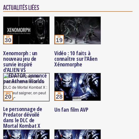
Actualités Liées
avr.
juil.
30
19
Xenomorph : un
Vidéo : 10 faits à
nouveau jeu de
connaître sur l'Alien
survie inspiré
Xénomorphe
d'ALIEN VS
PREDATOR, annoncé
par Athena Worlds
mars
mai
20
28
Le personnage de
Un fan film AVP
Predator dévoilé
dans le DLC de
Mortal Kombat X