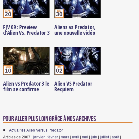
sept.
juil.
20
30
FJV 09 : Preview
Aliens vs Predator,
d’Alien Vs. Predator 3
une nouvelle vidéo
mars
janv.
10
02
Alien vs Predator 3 le
Alien VS Predator
film se confirme
Requiem
Pour aller plus loin grâce à nos archives
Actualités Alien Versus Predator
Articles de 2007 :
janvier
|
février
|
mars
|
avril
|
mai
|
juin
|
juillet
|
août
|