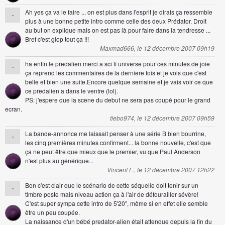
Ah yes ça va le faire ... on est plus dans l'esprit je dirais ça ressemble
-
plus à une bonne petite intro comme celle des deux Prédator. Droit
au but on explique mais on est pas là pour faire dans la tendresse ...
Bref c'est glop tout ça !!!
Maxmad666, le 12 décembre 2007 09h19
ha enfin le predalien merci a sci fi universe pour ces minutes de joie
-
ça reprend les commentaires de la derniere fois et je vois que c'est
belle et bien une suite.Encore quelque semaine et je vais voir ce que
ce predalien a dans le ventre (lol).
PS: j'espere que la scene du debut ne sera pas coupé pour le grand
ecran.
tiebo974, le 12 décembre 2007 09h59
La bande-annonce me laissait penser à une série B bien bourrine,
-
les cinq premières minutes confirment... la bonne nouvelle, c'est que
ça ne peut être que mieux que le premier, vu que Paul Anderson
n'est plus au générique...
Vincent L., le 12 décembre 2007 12h22
Bon c'est clair que le scénario de cette séquelle doit tenir sur un
-
timbre poste mais niveau action ça à l'air de défourailler sévère!
C'est super sympa cette intro de 5'20", même si en effet elle semble
être un peu coupée.
La naissance d'un bébé predator-alien était attendue depuis la fin du