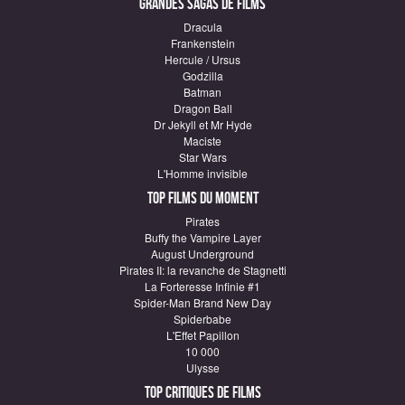
Grandes sagas de Films
Dracula
Frankenstein
Hercule / Ursus
Godzilla
Batman
Dragon Ball
Dr Jekyll et Mr Hyde
Maciste
Star Wars
L'Homme invisible
Top Films du moment
Pirates
Buffy the Vampire Layer
August Underground
Pirates II: la revanche de Stagnetti
La Forteresse Infinie #1
Spider-Man Brand New Day
Spiderbabe
L'Effet Papillon
10 000
Ulysse
Top critiques de Films