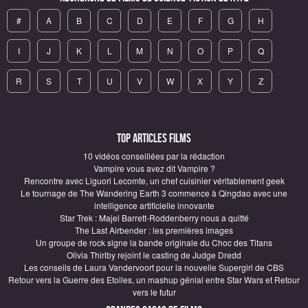
#
A
B
C
D
E
F
G
H
I
J
K
L
M
N
O
P
Q
R
S
T
U
V
W
X
Y
Z
Top articles Films
10 vidéos conseillées par la rédaction
Vampire vous avez dit Vampire ?
Rencontre avec Liguori Lecomte, un chef cuisinier véritablement geek
Le tournage de The Wandering Earth 3 commence à Qingdao avec une
intelligence artificielle innovante
Star Trek : Majel Barrett-Roddenberry nous a quitté
The Last Airbender : les premières images
Un groupe de rock signe la bande originale du Choc des Titans
Olivia Thirlby rejoint le casting de Judge Dredd
Les conseils de Laura Vandervoort pour la nouvelle Supergirl de CBS
Retour vers la Guerre des Etoiles, un mashup génial entre Star Wars et Retour
vers le futur