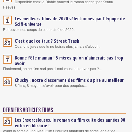
Disponible chez le Diable Vauvert le roman coécrit par Keanu
Reeves
Les meilleurs films de 2020 sélectionnés par l'équipe de
Jan.
1
Scifi-universe
Retrouvez nos coups de coeur ciné de 2020...
C'est quoi ce truc ? Street Trash
Oct.
25
Quand tu jures que tu ne boiras plus jamais d'alcool...
Bonne fête maman ! 5 mères qu'on n'aimerait pas trop
Juin
7
avoir
Finalement, on ne s'en sort pas si mal vous ne trouvez pas ?...
Chucky : notre classement des films du pire au meilleur
Mai
30
8 films, 8 moyens d'avoir peur des poupées...
Derniers articles Films
Les Ensorceleuses, le roman du film culte des années 90
Juin
23
enfin en librairie !
Avant la sortie du nouveau film ! Pour les amateurs de sorcellerie et de