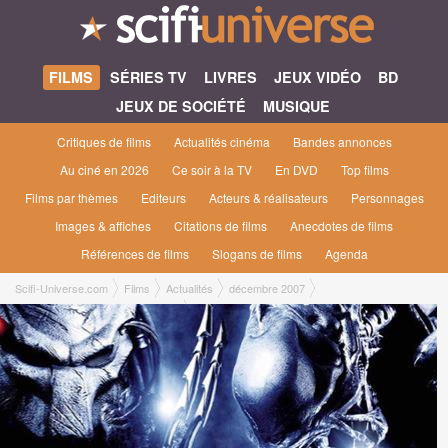
FILMS
SÉRIES TV
LIVRES
JEUX VIDÉO
BD
JEUX DE SOCIÉTÉ
MUSIQUE
Critiques de films
Actualités cinéma
Bandes annonces
Au ciné en 2026
Ce soir à la TV
En DVD
Top films
Films par thèmes
Editeurs
Acteurs & réalisateurs
Personnages
Images & affiches
Citations de films
Anecdotes de films
Références de films
Slogans de films
Agenda
Scifi-Universe.com
Films
Actualités
décembre 2007
Les 5 premières minutes de AvsP