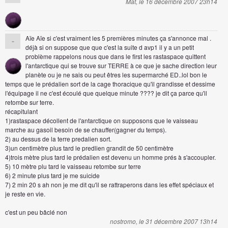
Mat, le 16 décembre 2007 23h14
Aïe Aïe si c'est vraiment les 5 premières minutes ça s'annonce mal .
-
déjà si on suppose que que c'est la suite d avp1 il y a un petit
problème rappelons nous que dans le first les rastaspace quittent
l'antarctique qui se trouve sur TERRE à ce que je sache direction leur
planète ou je ne sais ou peut êtres les supermarché ED..lol bon le
temps que le prédalien sort de la cage thoracique qu'il grandisse et dessime
l'équipage il ne c'est écoulé que quelque minute ???? je dit ça parce qu'il
retombe sur terre.
récapitulant
1)rastaspace décollent de l'antarctique on supposons que le vaisseau
marche au gasoil besoin de se chauffer(gagner du temps).
2) au dessus de la terre predalien sort.
3)un centimètre plus tard le predlien grandit de 50 centimètre
4)trois mètre plus tard le prédalien est devenu un homme prés à s'accoupler.
5) 10 mètre plu tard le vaisseau retombe sur terre
6) 2 minute plus tard je me suicide
7) 2 min 20 s ah non je me dit qu'il se rattraperons dans les effet spéciaux et
je reste en vie.
c'est un peu bâclé non
nostromo, le 31 décembre 2007 13h14