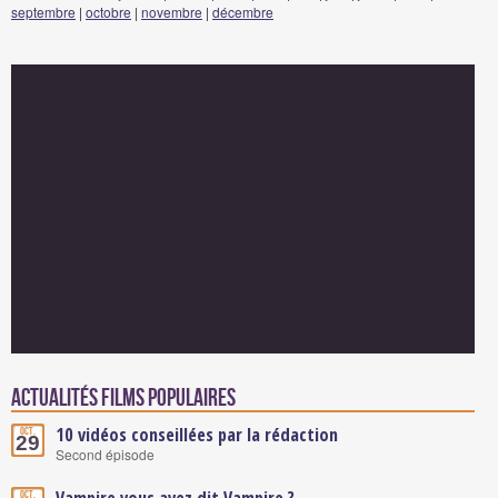
septembre
|
octobre
|
novembre
|
décembre
Actualités Films populaires
10 vidéos conseillées par la rédaction
Oct.
29
Second épisode
Vampire vous avez dit Vampire ?
Oct.