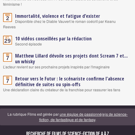
féminisme !
Immortalité, violence et fatigue d’exister
Mars
2
Disponible chez le Diable Vauvert le roman coécrit par Keanu
Reeves
10 vidéos conseillées par la rédaction
Oct.
29
Second épisode
Matthew Lillard dévoile ses projets dont Scream 7 et...
Mai
7
un whisky
L’acteur revient sur ses prochains projets inspirés par l'imaginaire
Retour vers le Futur : le scénariste confirme l'absence
Mai
7
définitive de suites ou spin-offs
Une déclaration claire du créateur de la franchise pour rassurer les fans
La rubrique Films est gérée par
une équipe de passionné(e)s de science-
fiction, de fantastique et de fantasy
.
Recherche de Films de science-fiction de A à Z