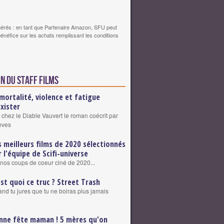
érés : en tant que Partenaire Amazon, SFU peut
bénéfice sur les achats remplissant les conditions
n du staff Films
mortalité, violence et fatigue
exister
 chez le Diable Vauvert le roman coécrit par
eves
s meilleurs films de 2020 sélectionnés
r l'équipe de Scifi-universe
nos coups de coeur ciné de 2020...
est quoi ce truc ? Street Trash
nd tu jures que tu ne boiras plus jamais
nne fête maman ! 5 mères qu'on