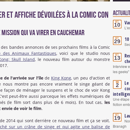
Actuali
er et affiche dévoilées à la Comic Con
Va
Oct.
10
L'e
e mission qui va virer en cauchemar
10
Oct.
29
Se
r des bandes annonces de ses prochains films à la Comic
 des Animaux Fantastiques
, voici que le studio nous
Re
Oct.
13
Kong: Skull Island
, le nouveau film autour du monstre
ch
2017.
Interview 
les geeks"
 de l'arrivée sur l'île
de
King Kong
, un peu d'action et
Le
Mai
e nous montre pas encore vraiment le singe géant de
2
co
une façon de ménager le suspens et le choc de voir Kong
intellige
C'est peut-être aussi parceque les effets numériques de
Une étape 
és (le film sort dans plus de 6 mois). En tout cas,
les
fiction em
nvie de voir le film
.
La
Oct.
19
de 2014 qui sont derrière ce nouveau film et ça se voit.
Nom
Branagh
ché sur un crâne de singe et qui agite une balise de