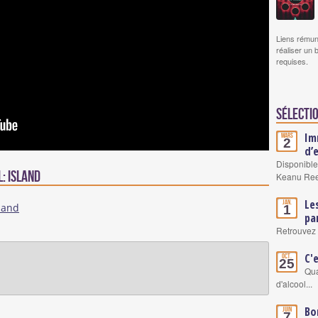
Liens rémun
réaliser un 
requises.
Sélectio
Im
Mars
2
d’
Disponible
: Island
Keanu Re
Le
Jan.
1
pa
Retrouvez 
C'
Oct.
25
Qua
d'alcool...
Bo
Juin
7