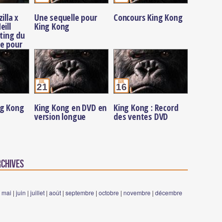
illa x
Une sequelle pour
Concours King Kong
eill
King Kong
sting du
e pour
s Titans
juil.
avr.
21
16
ng Kong
King Kong en DVD en
King Kong : Record
version longue
des ventes DVD
rchives
|
mai
|
juin
|
juillet
|
août
|
septembre
|
octobre
|
novembre
|
décembre