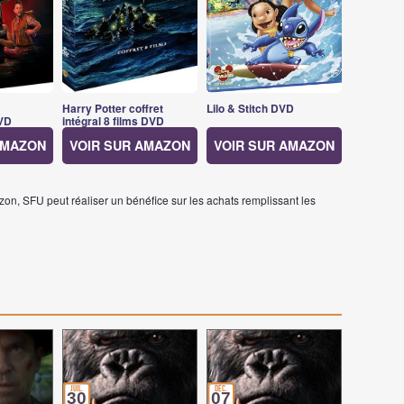
Harry Potter coffret
Lilo & Stitch DVD
VD
intégral 8 films DVD
AMAZON
VOIR SUR AMAZON
VOIR SUR AMAZON
on, SFU peut réaliser un bénéfice sur les achats remplissant les
juil.
déc.
30
07