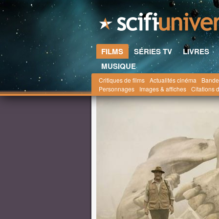
FILMS
SÉRIES TV
LIVRES
MUSIQUE
Critiques de films
Actualités cinéma
Bande
Scifi-Universe.com
Films
Actualités
juillet
Personnages
Images & affiches
Citations d