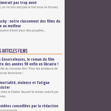
aimerait pas trop avoir
, on ne s'en sort pas si mal vous ne trouvez
ucky : notre classement des films du
re au meilleur
 moyens d'avoir peur des poupées...
s articles Films
s Ensorceleuses, le roman du film
lte des années 90 enfin en librairie !
ortie du nouveau film ! Pour les amateurs de
 et de féminisme !
mortalité, violence et fatigue
exister
 chez le Diable Vauvert le roman coécrit par
eves
 vidéos conseillées par la rédaction
cond épisode