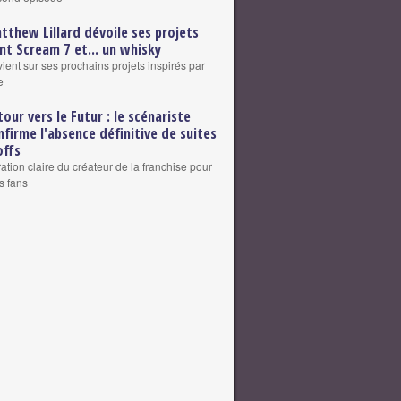
tthew Lillard dévoile ses projets
nt Scream 7 et... un whisky
vient sur ses prochains projets inspirés par
e
tour vers le Futur : le scénariste
nfirme l'absence définitive de suites
offs
ation claire du créateur de la franchise pour
s fans