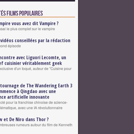
tés Films populaires
mpire vous avez dit Vampire ?
ssai le plus complet sur le vampire
 vidéos conseillées par la rédaction
cond épisode
ncontre avec Liguori Lecomte, un
ef cuisinier véritablement geek
exclusive d'un toqué, auteur de "Cuisine pour
 tournage de The Wandering Earth 3
mmence à Qingdao avec une
nce artificielle innovante
clé pour la franchise chinoise de science-
blématique, avec une IA révolutionnaire
w et De Niro dans Thor ?
breuses rumeurs autour du film de Kenneth