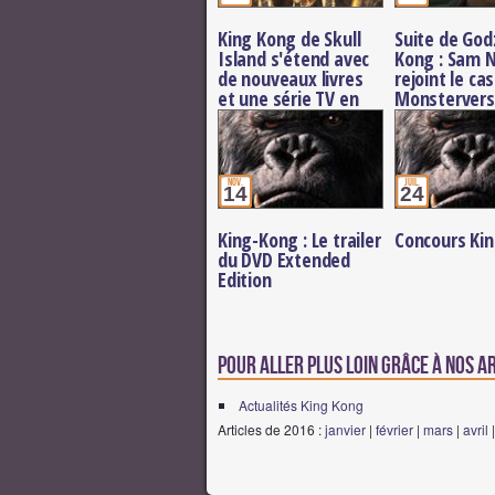
King Kong de Skull
Suite de Godz
Island s'étend avec
Kong : Sam N
de nouveaux livres
rejoint le ca
et une série TV en
Monstervers
préparation
affronter le
nov.
juil.
14
24
King-Kong : Le trailer
Concours Ki
du DVD Extended
Edition
Pour aller plus loin grâce à nos a
Actualités King Kong
Articles de 2016 :
janvier
|
février
|
mars
|
avril