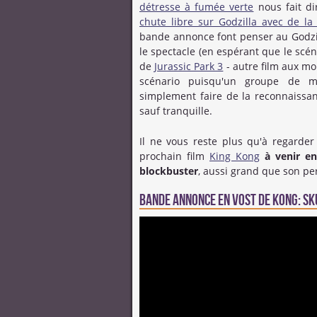
détresse à fumée verte
nous fait d
chute libre sur Godzilla avec de l
bande annonce font penser au Godzi
le spectacle (en espérant que le scé
de
Jurassic Park 3
- autre film aux m
scénario puisqu'un groupe de m
simplement faire de la reconnaissanc
sauf tranquille.
Il ne vous reste plus qu'à regarde
prochain film
King Kong
à venir e
blockbuster
, aussi grand que son pe
Bande annonce en VOST de Kong: Sku