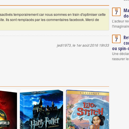
Ma
Mai
7
ctivés temporairement car nous sommes en train d'optimiser cette
do
 site. Ils sont remplacés par les commentaires facebook. Merci de
L’acteur re
l'imaginair
Re
Mai
7
co
jedi1973, le 1er août 2016 19h33
ou spin-
Une déclar
rassurer le