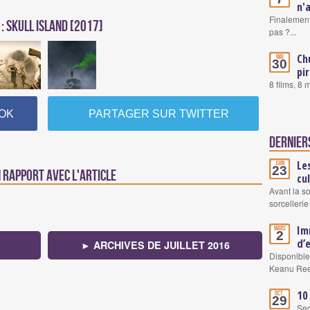
n'
Finalement
: Skull Island [2017]
pas ?...
Ch
Mai
30
pi
8 films, 8
OK
PARTAGER SUR TWITTER
Dernier
Le
Juin
23
n rapport avec l'article
cu
Avant la s
sorcellerie
Im
Mars
2
d’
► ARCHIVES DE JUILLET 2016
Disponible
Keanu Re
10
Oct.
29
Se