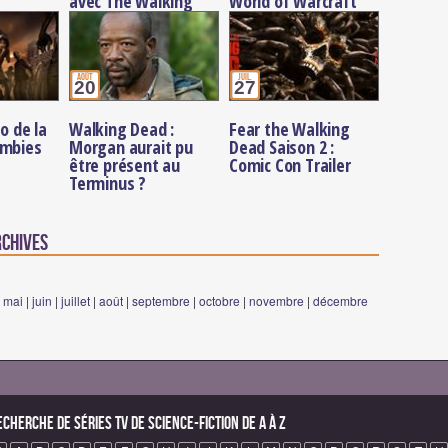
avec The Walking
World of Warcraft
Dead !
août
juil.
20
27
o de la
Walking Dead :
Fear the Walking
ombies
Morgan aurait pu
Dead Saison 2 :
être présent au
Comic Con Trailer
Terminus ?
rchives
|
mai
|
juin
|
juillet
|
août
|
septembre
|
octobre
|
novembre
|
décembre
echerche de Séries TV de science-fiction de A à Z