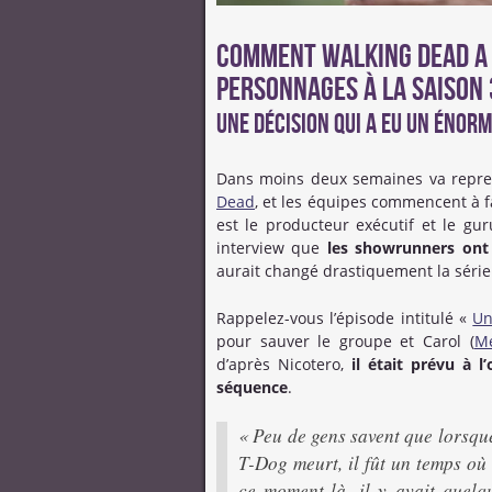
Comment Walking Dead a f
personnages à la saison 
Une décision qui a eu un énorm
Dans moins deux semaines va repre
Dead
, et les équipes commencent à f
est le producteur exécutif et le gu
interview que
les showrunners ont 
aurait changé drastiquement la série 
Rappelez-vous l’épisode intitulé «
Un
pour sauver le groupe et Carol (
Me
d’après Nicotero,
il était prévu à l
séquence
.
« Peu de gens savent que lorsqu
T-Dog meurt, il fût un temps où
ce moment-là, il y avait quelqu