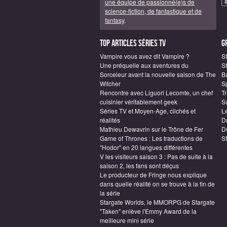
une équipe de passionné(e)s de
science-fiction, de fantastique et de
fantasy
.
Top articles Séries TV
G
Vampire vous avez dit Vampire ?
S
Une préquelle aux aventures du
St
Sorceleur avant la nouvelle saison de The
B
Witcher
S
Rencontre avec Liguori Lecomte, un chef
T
cuisinier véritablement geek
S
Séries TV et Moyen-Age, clichés et
L
réalités
D
Mathieu Dewavrin sur le Trône de Fer
D
Game of Thrones : Les traductions de
S
"Hodor" en 20 langues différentes
V les visiteurs saison 3 : Pas de suite à la
saison 2, les fans sont déçus
Le producteur de Fringe nous explique
dans quelle réalité on se trouve à la fin de
la série
Stargate Worlds, le MMORPG de Stargate
"Taken" enlève l'Emmy Award de la
meilleure mini série