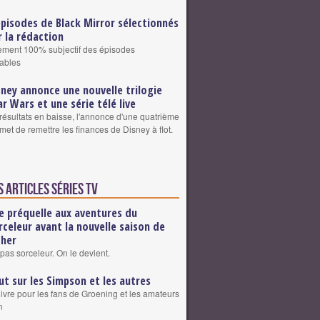
épisodes de Black Mirror sélectionnés
r la rédaction
sement 100% subjectif des épisodes
ables
sney annonce une nouvelle trilogie
ar Wars et une série télé live
résultats en baisse, l'annonce d'une quatrième
omet de remettre les finances de Disney à flot.
 articles Séries TV
e préquelle aux aventures du
rceleur avant la nouvelle saison de
cher
pas sorceleur. On le devient.
ut sur les Simpson et les autres
livre pour les fans de Groening et les amateurs
n