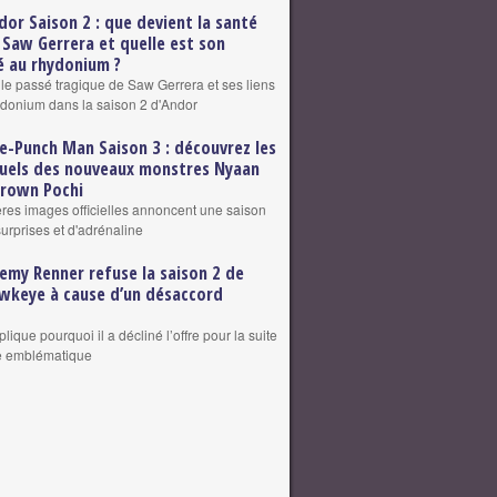
dor Saison 2 : que devient la santé
 Saw Gerrera et quelle est son
 au rhydonium ?
 le passé tragique de Saw Gerrera et ses liens
ydonium dans la saison 2 d'Andor
e-Punch Man Saison 3 : découvrez les
suels des nouveaux monstres Nyaan
grown Pochi
res images officielles annoncent une saison
surprises et d'adrénaline
remy Renner refuse la saison 2 de
wkeye à cause d’un désaccord
plique pourquoi il a décliné l’offre pour la suite
le emblématique