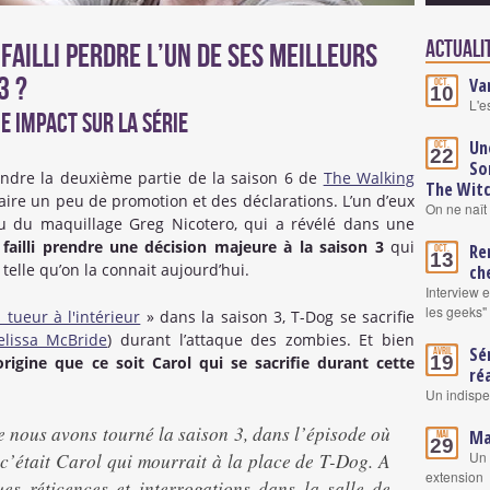
Actualit
ailli perdre l’un de ses meilleurs
3 ?
Va
Oct.
10
L'e
e impact sur la série
Un
Oct.
22
So
ndre la deuxième partie de la saison 6 de
The Walking
The Wit
aire un peu de promotion et des déclarations. L’un d’eux
On ne naît 
ru du maquillage Greg Nicotero, qui a révélé dans une
failli prendre une décision majeure à la saison 3
qui
Re
Oct.
13
telle qu’on la connait aujourd’hui.
ch
Interview 
les geeks"
 tueur à l'intérieur
» dans la saison 3, T-Dog se sacrifie
lissa McBride
) durant l’attaque des zombies. Et bien
Sé
Avril
19
’origine que ce soit Carol qui se sacrifie durant cette
ré
Un indisp
e nous avons tourné la saison 3, dans l’épisode où
Ma
Mai
29
Un 
 c’était Carol qui mourrait à la place de T-Dog. A
extension
es réticences et interrogations dans la salle de