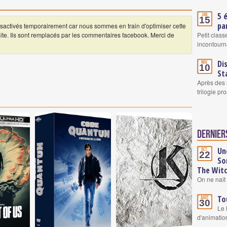
5 
Jan.
15
pa
ctivés temporairement car nous sommes en train d'optimiser cette
Petit clas
 site. Ils sont remplacés par les commentaires facebook. Merci de
incontourn
Di
Nov.
10
St
Après des 
trilogie pr
Derniers
Un
Oct.
22
So
The Wit
On ne naît 
To
Août
30
Le 
d'animatio