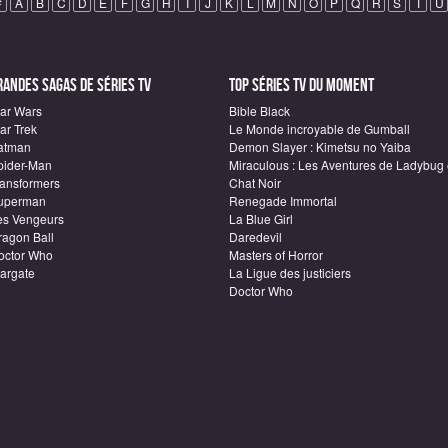
#
A
B
C
D
E
F
G
H
I
J
K
L
M
N
O
P
Q
R
S
T
U
randes sagas de Séries TV
Top Séries TV du moment
tar Wars
Bible Black
ar Trek
Le Monde incroyable de Gumball
atman
Demon Slayer : Kimetsu no Yaiba
pider-Man
Miraculous : Les Aventures de Ladybug 
ransformers
Chat Noir
uperman
Renegade Immortal
es Vengeurs
La Blue Girl
ragon Ball
Daredevil
octor Who
Masters of Horror
targate
La Ligue des justiciers
Doctor Who