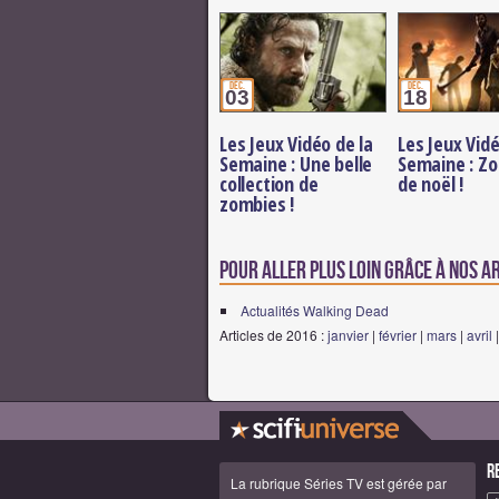
déc.
déc.
03
18
Les Jeux Vidéo de la
Les Jeux Vidé
Semaine : Une belle
Semaine : Z
collection de
de noël !
zombies !
Pour aller plus loin grâce à nos a
Actualités Walking Dead
Articles de 2016 :
janvier
|
février
|
mars
|
avril
R
La rubrique Séries TV est gérée par