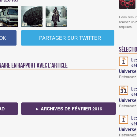
Liens rémun
réaliser un 
requises.
OK
PARTAGER SUR TWITTER
Sélectio
Le
Jan.
1
naire en rapport avec l'article
sé
Universe
Retrouvez 
Le
Déc.
31
sé
Universe
Retrouvez 
AD
► ARCHIVES DE FÉVRIER 2016
Le
Jan.
1
sé
Universe
Retrouvez 