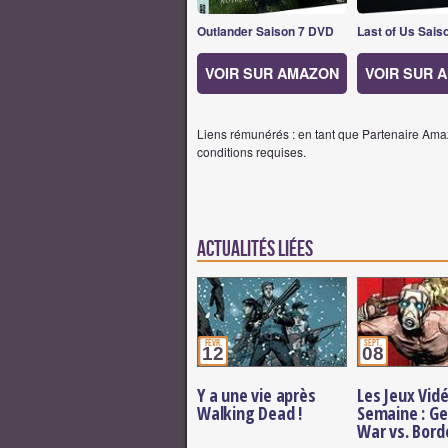
Outlander Saison 7 DVD
Last of Us Sais
VOIR SUR AMAZON
VOIR SUR 
Liens rémunérés : en tant que Partenaire Amaz
conditions requises.
Actualités Liées
févr.
sept.
12
08
Y a une vie après
Les Jeux Vidé
Walking Dead !
Semaine : Ge
War vs. Bord