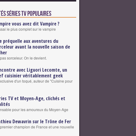
és Séries TV populaires
mpire vous avez dit Vampire ?
ssai le plus complet sur le vampire
e préquelle aux aventures du
rceleur avant la nouvelle saison de
cher
pas sorceleur. On le devient.
ncontre avec Liguori Lecomte, un
ef cuisinier véritablement geek
exclusive d'un toqué, auteur de "Cuisine pour
ries TV et Moyen-Age, clichés et
alités
ensable pour les amoureux du Moyen-Age
thieu Dewavrin sur le Trône de Fer
premier champion de France et une nouvelle