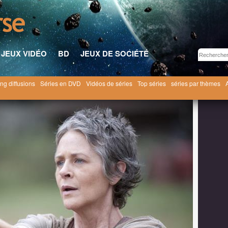
JEUX VIDÉO
BD
JEUX DE SOCIÉTÉ
ng diffusions
Séries en DVD
Vidéos de séries
Top séries
séries par thèmes
vrier 2016
Comment Walking Dead a failli perdre l’un de ses meilleurs personnages à la sa