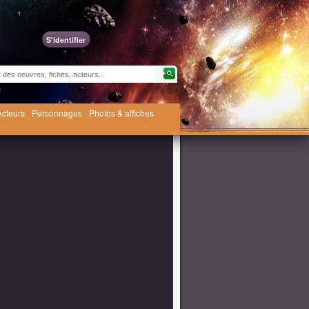
S'identifier
Acteurs
Personnages
Photos & affiches
ison 3 ?