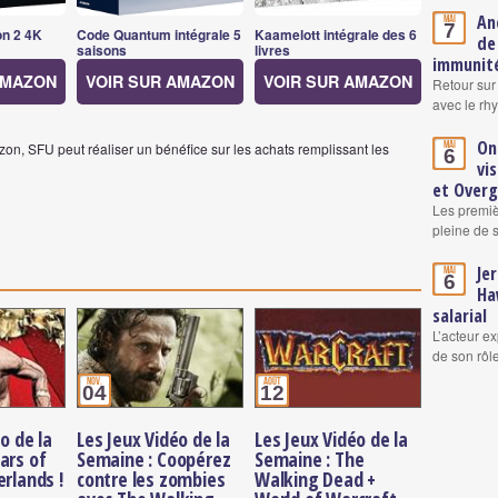
An
Mai
7
on 2 4K
Code Quantum intégrale 5
Kaamelott intégrale des 6
de
saisons
livres
immunité
AMAZON
VOIR SUR AMAZON
VOIR SUR AMAZON
Retour sur
avec le rh
On
Mai
on, SFU peut réaliser un bénéfice sur les achats remplissant les
6
vi
et Over
Les premiè
pleine de 
Je
Mai
6
Ha
salarial
L’acteur ex
de son rô
nov.
août
04
12
o de la
Les Jeux Vidéo de la
Les Jeux Vidéo de la
ars of
Semaine : Coopérez
Semaine : The
erlands !
contre les zombies
Walking Dead +