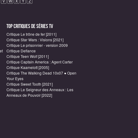
V
W
X
Y
Z
Top critiques de Séries TV
Critique Le trône de fer [2011]
Critique Star Wars : Visions [2021]
Critique Le prisonnier - version 2009
et
Critique Defiance
Critique Teen Wolf [2011]
Critique Captain America : Agent Carter
Critique Kaamelott [2005]
Critique The Walking Dead 10x07 ● Open
Your Eyes
Critique Sweet Tooth [2021]
Critique Le Seigneur des Anneaux : Les
Anneaux de Pouvoir [2022]