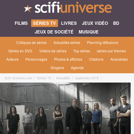
FILMS
SÉRIES TV
LIVRES
JEUX VIDÉO
BD
JEUX DE SOCIÉTÉ
MUSIQUE
Critiques de séries
Actualités séries
Planning diffusions
Séries en DVD
Vidéos de séries
Top séries
séries par thèmes
Acteurs
Personnages
Photos & affiches
Citations
Anecdotes
Slogans
Agenda
Scifi-Universe.com
Séries TV
Actualités
septembre 2015
Agents du SHIELD saison 3 : Les inhumains investissent les 5 premières minutes
de la vidéo preview