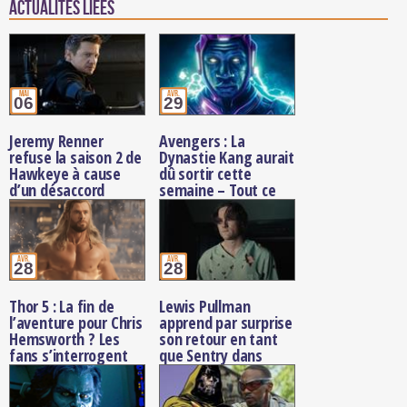
Actualités Liées
mai
avr.
06
29
Jeremy Renner
Avengers : La
refuse la saison 2 de
Dynastie Kang aurait
Hawkeye à cause
dû sortir cette
d’un désaccord
semaine – Tout ce
salarial
qu’on sait sur ce film
abandonné
avr.
avr.
28
28
Thor 5 : La fin de
Lewis Pullman
l’aventure pour Chris
apprend par surprise
Hemsworth ? Les
son retour en tant
fans s’interrogent
que Sentry dans
sur l’annulation du
Avengers :
film
Doomsday