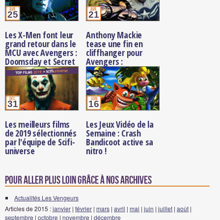
avr.
avr.
25
21
Les X-Men font leur
Anthony Mackie
grand retour dans le
tease une fin en
MCU avec Avengers :
cliffhanger pour
Doomsday et Secret
Avengers :
Wars
Doomsday,
‘Personne n’est à
l’abri’
déc.
juin
31
16
Les meilleurs films
Les Jeux Vidéo de la
de 2019 sélectionnés
Semaine : Crash
par l'équipe de Scifi-
Bandicoot active sa
universe
nitro !
Pour aller plus loin grâce à nos archives
Actualités Les Vengeurs
Articles de 2015 :
janvier
|
février
|
mars
|
avril
|
mai
|
juin
|
juillet
|
août
|
septembre
|
octobre
|
novembre
|
décembre