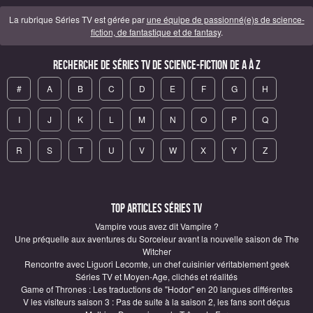
La rubrique Séries TV est gérée par
une équipe de passionné(e)s de science-
fiction, de fantastique et de fantasy
.
Recherche de Séries TV de science-fiction de A à Z
#
A
B
C
D
E
F
G
H
I
J
K
L
M
N
O
P
Q
R
S
T
U
V
W
X
Y
Z
Top articles Séries TV
Vampire vous avez dit Vampire ?
Une préquelle aux aventures du Sorceleur avant la nouvelle saison de The
Witcher
Rencontre avec Liguori Lecomte, un chef cuisinier véritablement geek
Séries TV et Moyen-Age, clichés et réalités
Game of Thrones : Les traductions de "Hodor" en 20 langues différentes
V les visiteurs saison 3 : Pas de suite à la saison 2, les fans sont déçus