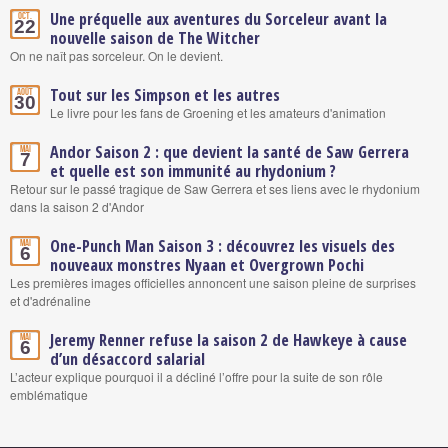
Une préquelle aux aventures du Sorceleur avant la
Oct.
22
nouvelle saison de The Witcher
On ne naît pas sorceleur. On le devient.
Tout sur les Simpson et les autres
Août
30
Le livre pour les fans de Groening et les amateurs d'animation
Andor Saison 2 : que devient la santé de Saw Gerrera
Mai
7
et quelle est son immunité au rhydonium ?
Retour sur le passé tragique de Saw Gerrera et ses liens avec le rhydonium
dans la saison 2 d'Andor
One-Punch Man Saison 3 : découvrez les visuels des
Mai
6
nouveaux monstres Nyaan et Overgrown Pochi
Les premières images officielles annoncent une saison pleine de surprises
et d'adrénaline
Jeremy Renner refuse la saison 2 de Hawkeye à cause
Mai
6
d’un désaccord salarial
L’acteur explique pourquoi il a décliné l’offre pour la suite de son rôle
emblématique