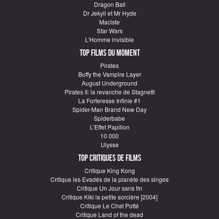
Dragon Ball
Dr Jekyll et Mr Hyde
Maciste
Star Wars
L'Homme invisible
Top Films du moment
Pirates
Buffy the Vampire Layer
August Underground
Pirates II: la revanche de Stagnetti
La Forteresse Infinie #1
Spider-Man Brand New Day
Spiderbabe
L'Effet Papillon
10 000
Ulysse
Top critiques de Films
Critique King Kong
Critique les Evadés de la planète des singes
Critique Un Jour sans fin
Critique Kiki la petite sorcière [2004]
Critique Le Chat Potté
Critique Land of the dead