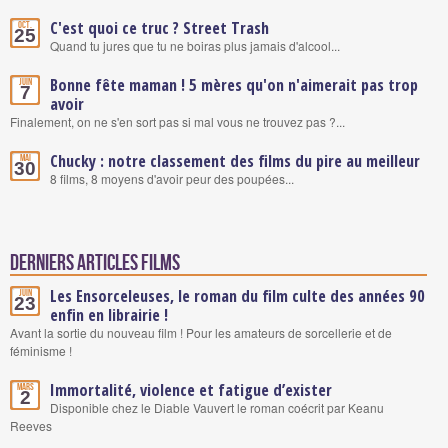
C'est quoi ce truc ? Street Trash
Oct.
25
Quand tu jures que tu ne boiras plus jamais d'alcool...
Bonne fête maman ! 5 mères qu'on n'aimerait pas trop
Juin
7
avoir
Finalement, on ne s'en sort pas si mal vous ne trouvez pas ?...
Chucky : notre classement des films du pire au meilleur
Mai
30
8 films, 8 moyens d'avoir peur des poupées...
Derniers articles Films
Les Ensorceleuses, le roman du film culte des années 90
Juin
23
enfin en librairie !
Avant la sortie du nouveau film ! Pour les amateurs de sorcellerie et de
féminisme !
Immortalité, violence et fatigue d’exister
Mars
2
Disponible chez le Diable Vauvert le roman coécrit par Keanu
Reeves