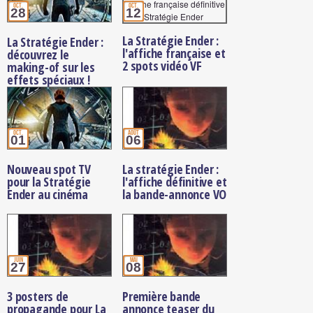
oct.
oct.
28
12
La Stratégie Ender :
La Stratégie Ender :
l'affiche française et
découvrez le
2 spots vidéo VF
making-of sur les
effets spéciaux !
oct.
août
01
06
Nouveau spot TV
La stratégie Ender :
pour la Stratégie
l'affiche définitive et
Ender au cinéma
la bande-annonce VO
juin
mai
27
08
3 posters de
Première bande
propagande pour La
annonce teaser du