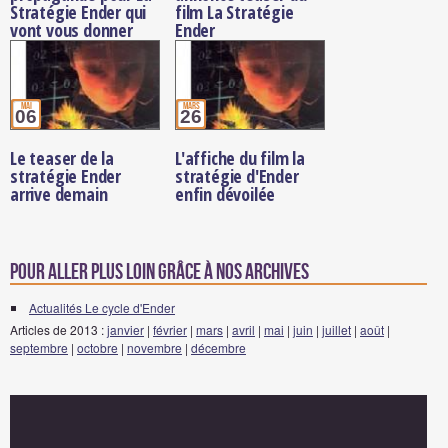
Stratégie Ender qui
film La Stratégie
vont vous donner
Ender
envie de vous
engager
mai
mars
06
26
Le teaser de la
L'affiche du film la
stratégie Ender
stratégie d'Ender
arrive demain
enfin dévoilée
Pour aller plus loin grâce à nos archives
Actualités Le cycle d'Ender
Articles de 2013 :
janvier
|
février
|
mars
|
avril
|
mai
|
juin
|
juillet
|
août
|
septembre
|
octobre
|
novembre
|
décembre