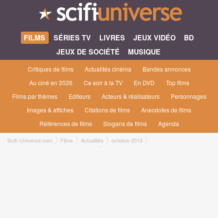
FILMS
SÉRIES TV
LIVRES
JEUX VIDÉO
BD
JEUX DE SOCIÉTÉ
MUSIQUE
Critiques de films
Actualités cinéma
Bandes annonces
Au ciné en 2026
Ce soir à la TV
En DVD
Top films
Films par thèmes
Editeurs
Acteurs & réalisateurs
Personnages
Images & affiches
Citations de films
Anecdotes de films
Références de films
Slogans de films
Agenda
Scifi-Universe.com
Films
Actualités
octobre 2013
Premier extrait pour la Stratégie Ender