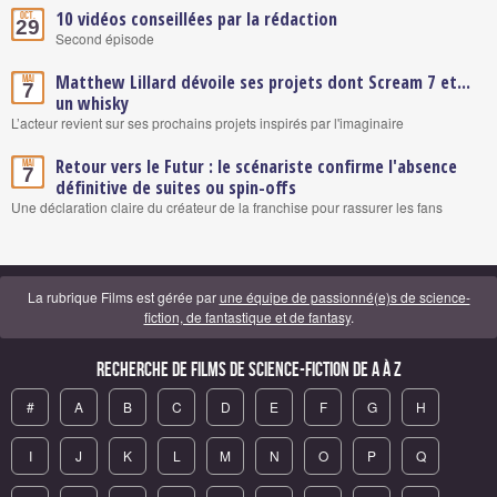
10 vidéos conseillées par la rédaction
Oct.
29
Second épisode
Matthew Lillard dévoile ses projets dont Scream 7 et...
Mai
7
un whisky
L’acteur revient sur ses prochains projets inspirés par l'imaginaire
Retour vers le Futur : le scénariste confirme l'absence
Mai
7
définitive de suites ou spin-offs
Une déclaration claire du créateur de la franchise pour rassurer les fans
La rubrique Films est gérée par
une équipe de passionné(e)s de science-
fiction, de fantastique et de fantasy
.
Recherche de Films de science-fiction de A à Z
#
A
B
C
D
E
F
G
H
I
J
K
L
M
N
O
P
Q