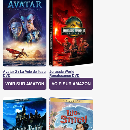
Avatar 2 : La Voie de l'eau
Jurassic World
DVD
Renaissance DVD
VOIR SUR AMAZON
VOIR SUR AMAZON