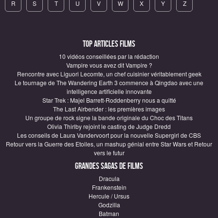
R
S
T
U
V
W
X
Y
Z
Top articles Films
10 vidéos conseillées par la rédaction
Vampire vous avez dit Vampire ?
Rencontre avec Liguori Lecomte, un chef cuisinier véritablement geek
Le tournage de The Wandering Earth 3 commence à Qingdao avec une
intelligence artificielle innovante
Star Trek : Majel Barrett-Roddenberry nous a quitté
The Last Airbender : les premières images
Un groupe de rock signe la bande originale du Choc des Titans
Olivia Thirlby rejoint le casting de Judge Dredd
Les conseils de Laura Vandervoort pour la nouvelle Supergirl de CBS
Retour vers la Guerre des Etoiles, un mashup génial entre Star Wars et Retour
vers le futur
Grandes sagas de Films
Dracula
Frankenstein
Hercule / Ursus
Godzilla
Batman