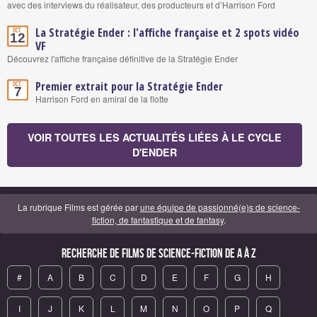
avec des interviews du réalisateur, des producteurs et d’Harrison Ford
La Stratégie Ender : l'affiche française et 2 spots vidéo
Oct.
12
VF
Découvrez l'affiche française définitive de la Stratégie Ender
Premier extrait pour la Stratégie Ender
Oct.
7
Harrison Ford en amiral de la flotte
VOIR TOUTES LES ACTUALITÉS LIÉES À LE CYCLE
D'ENDER
La rubrique Films est gérée par
une équipe de passionné(e)s de science-
fiction, de fantastique et de fantasy
.
Recherche de Films de science-fiction de A à Z
#
A
B
C
D
E
F
G
H
I
J
K
L
M
N
O
P
Q