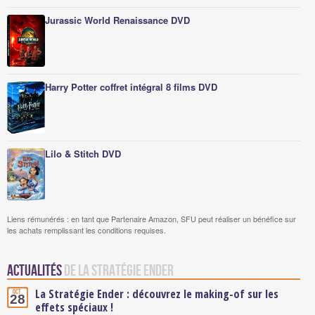
Jurassic World Renaissance DVD
Harry Potter coffret intégral 8 films DVD
Lilo & Stitch DVD
Liens rémunérés : en tant que Partenaire Amazon, SFU peut réaliser un bénéfice sur
les achats remplissant les conditions requises.
Actualités
de La Stratégie Ender
La Stratégie Ender : découvrez le making-of sur les
Oct.
28
effets spéciaux !