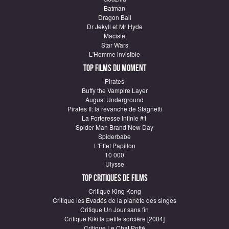
Batman
Dragon Ball
Dr Jekyll et Mr Hyde
Maciste
Star Wars
L'Homme invisible
Top Films du moment
Pirates
Buffy the Vampire Layer
August Underground
Pirates II: la revanche de Stagnetti
La Forteresse Infinie #1
Spider-Man Brand New Day
Spiderbabe
L'Effet Papillon
10 000
Ulysse
Top critiques de Films
Critique King Kong
Critique les Evadés de la planète des singes
Critique Un Jour sans fin
Critique Kiki la petite sorcière [2004]
Critique Le Chat Potté