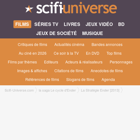
FILMS
SÉRIES TV
LIVRES
JEUX VIDÉO
BD
JEUX DE SOCIÉTÉ
MUSIQUE
Critiques de films
Actualités cinéma
Bandes annonces
Au ciné en 2026
Ce soir à la TV
En DVD
Top films
Films par thèmes
Editeurs
Acteurs & réalisateurs
Personnages
Images & affiches
Citations de films
Anecdotes de films
Références de films
Slogans de films
Agenda
Scifi-Universe.com
la saga Le cycle d'Ender
La Stratégie Ender [2013]