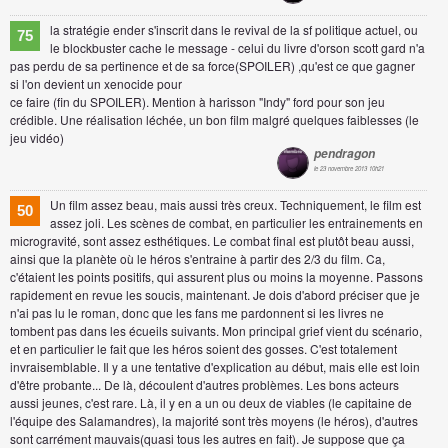
la stratégie ender s'inscrit dans le revival de la sf politique actuel, ou
75
le blockbuster cache le message - celui du livre d'orson scott gard n'a
pas perdu de sa pertinence et de sa force(SPOILER) ,qu'est ce que gagner
si l'on devient un xenocide pour
ce faire (fin du SPOILER). Mention à harisson "Indy" ford pour son jeu
crédible. Une réalisation léchée, un bon film malgré quelques faiblesses (le
jeu vidéo)
pendragon
le 23 novembre 2013 10h21
Un film assez beau, mais aussi très creux. Techniquement, le film est
50
assez joli. Les scènes de combat, en particulier les entrainements en
microgravité, sont assez esthétiques. Le combat final est plutôt beau aussi,
ainsi que la planète où le héros s'entraine à partir des 2/3 du film. Ca,
c'étaient les points positifs, qui assurent plus ou moins la moyenne. Passons
rapidement en revue les soucis, maintenant. Je dois d'abord préciser que je
n'ai pas lu le roman, donc que les fans me pardonnent si les livres ne
tombent pas dans les écueils suivants. Mon principal grief vient du scénario,
et en particulier le fait que les héros soient des gosses. C'est totalement
invraisemblable. Il y a une tentative d'explication au début, mais elle est loin
d'être probante... De là, découlent d'autres problèmes. Les bons acteurs
aussi jeunes, c'est rare. Là, il y en a un ou deux de viables (le capitaine de
l'équipe des Salamandres), la majorité sont très moyens (le héros), d'autres
sont carrément mauvais(quasi tous les autres en fait). Je suppose que ça