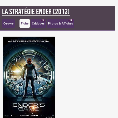
La Stratégie Ender [2013]
5
11
Oeuvre
Fiche
Critiques
Photos & Affiches