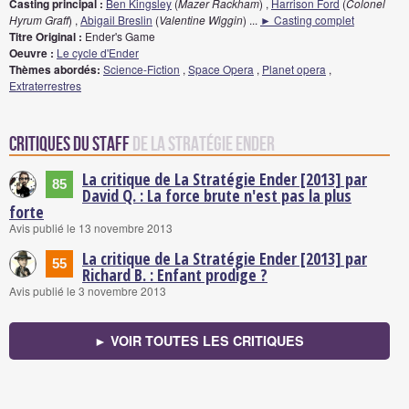
Casting principal :
Ben Kingsley
(
Mazer Rackham
) ,
Harrison Ford
(
Colonel
Hyrum Graff
) ,
Abigail Breslin
(
Valentine Wiggin
)
...
► Casting complet
Titre Original :
Ender's Game
Oeuvre :
Le cycle d'Ender
Thèmes abordés:
Science-Fiction
,
Space Opera
,
Planet opera
,
Extraterrestres
Critiques du staff
de La Stratégie Ender
La critique de La Stratégie Ender [2013] par
85
David Q. : La force brute n'est pas la plus
forte
Avis publié le 13 novembre 2013
La critique de La Stratégie Ender [2013] par
55
Richard B. : Enfant prodige ?
Avis publié le 3 novembre 2013
► VOIR TOUTES LES CRITIQUES