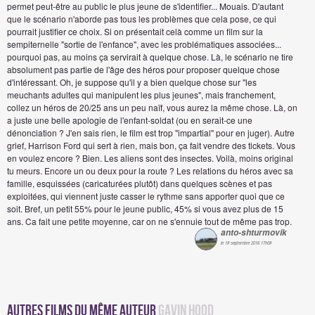
permet peut-être au public le plus jeune de s'identifier... Mouais. D'autant
que le scénario n'aborde pas tous les problèmes que cela pose, ce qui
pourrait justifier ce choix. Si on présentait celà comme un film sur la
sempiternelle "sortie de l'enfance", avec les problématiques associées...
pourquoi pas, au moins ça servirait à quelque chose. Là, le scénario ne tire
absolument pas partie de l'âge des héros pour proposer quelque chose
d'intéressant. Oh, je suppose qu'il y a bien quelque chose sur "les
meuchants adultes qui manipulent les plus jeunes", mais franchement,
collez un héros de 20/25 ans un peu naïf, vous aurez la même chose. Là, on
a juste une belle apologie de l'enfant-soldat (ou en serait-ce une
dénonciation ? J'en sais rien, le film est trop "impartial" pour en juger). Autre
grief, Harrison Ford qui sert à rien, mais bon, ça fait vendre des tickets. Vous
en voulez encore ? Bien. Les aliens sont des insectes. Voilà, moins original
tu meurs. Encore un ou deux pour la route ? Les relations du héros avec sa
famille, esquissées (caricaturées plutôt) dans quelques scènes et pas
exploitées, qui viennent juste casser le rythme sans apporter quoi que ce
soit. Bref, un petit 55% pour le jeune public, 45% si vous avez plus de 15
ans. Ca fait une petite moyenne, car on ne s'ennuie tout de même pas trop.
anto-shturmovik
le 18 septembre 2016 17h08
Autres Films du même auteur
Gavin Hood