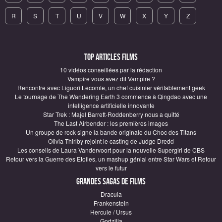
R
S
T
U
V
W
X
Y
Z
Top articles Films
10 vidéos conseillées par la rédaction
Vampire vous avez dit Vampire ?
Rencontre avec Liguori Lecomte, un chef cuisinier véritablement geek
Le tournage de The Wandering Earth 3 commence à Qingdao avec une
intelligence artificielle innovante
Star Trek : Majel Barrett-Roddenberry nous a quitté
The Last Airbender : les premières images
Un groupe de rock signe la bande originale du Choc des Titans
Olivia Thirlby rejoint le casting de Judge Dredd
Les conseils de Laura Vandervoort pour la nouvelle Supergirl de CBS
Retour vers la Guerre des Etoiles, un mashup génial entre Star Wars et Retour
vers le futur
Grandes sagas de Films
Dracula
Frankenstein
Hercule / Ursus
Godzilla