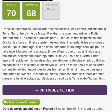
Staff (
2
)
Membres (
3
)
Impatience
Bientôt
70
68
Dans un futur proche, des extraterrestres hostiles, les Formics, ont attaqué la
Terre. Sans l’héroïsme de Mazer Rackham, le commandant de la Flotte
Internationale, le combat aurait été perdu. Depuis, le très respecté colonel
Graff et les forces militaires terriennes entraînent les enfants les plus doués
dès leur plus jeune âge, afin de découvrir dans leurs rangs celui qui pourra
faire face à la prochaine attaque. Ender Wiggin, garçon aussi timide que
brillant, est sélectionné pour rejoindre l’élite. À l’École de Guerre, Ender
apprend rapidement à maîtriser des jeux de guerre de plus en plus difficiles
où son sens de la stratégie fait merveille. Graff ne tarde pas à le considérer
comme le meilleur espoir des forces humaines. Il ne lui manque plus qu’à
être formé par Mazer Rackham lui-même, pour conduire ses frères d’armes
dans une bataille épique qui décidera du sort de la Terre et de l’humanité…
► CRITIQUEZ CE FILM
Rechercher sur Amazon.fr
Date de sortie au cinéma en France :
6 novembre 2013
► 2 autres dates