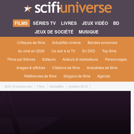
FILMS
SÉRIES TV
LIVRES
JEUX VIDÉO
BD
JEUX DE SOCIÉTÉ
MUSIQUE
Critiques de films
Actualités cinéma
Bandes annonces
Au ciné en 2026
Ce soir à la TV
En DVD
Top films
Films par thèmes
Editeurs
Acteurs & réalisateurs
Personnages
Images & affiches
Citations de films
Anecdotes de films
Références de films
Slogans de films
Agenda
Scifi-Universe.com
Films
Actualités
octobre 2010
Mark Wahlberg dans The Crow?