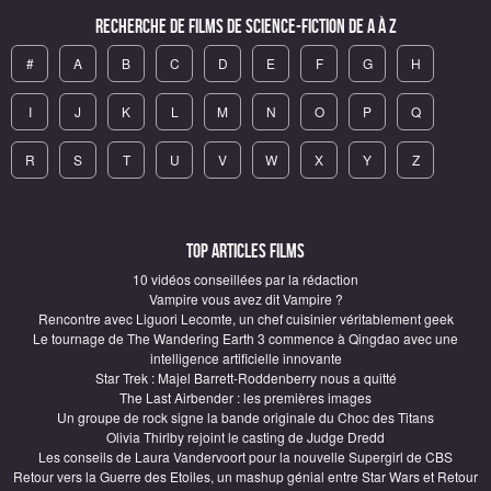
Recherche de Films de science-fiction de A à Z
#
A
B
C
D
E
F
G
H
I
J
K
L
M
N
O
P
Q
R
S
T
U
V
W
X
Y
Z
Top articles Films
10 vidéos conseillées par la rédaction
Vampire vous avez dit Vampire ?
Rencontre avec Liguori Lecomte, un chef cuisinier véritablement geek
Le tournage de The Wandering Earth 3 commence à Qingdao avec une
intelligence artificielle innovante
Star Trek : Majel Barrett-Roddenberry nous a quitté
The Last Airbender : les premières images
Un groupe de rock signe la bande originale du Choc des Titans
Olivia Thirlby rejoint le casting de Judge Dredd
Les conseils de Laura Vandervoort pour la nouvelle Supergirl de CBS
Retour vers la Guerre des Etoiles, un mashup génial entre Star Wars et Retour