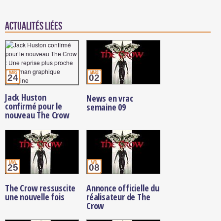
Actualités Liées
mars
mars
24
02
Jack Huston
News en vrac
confirmé pour le
semaine 09
nouveau The Crow
janv.
avr.
25
08
The Crow ressuscite
Annonce officielle du
une nouvelle fois
réalisateur de The
Crow