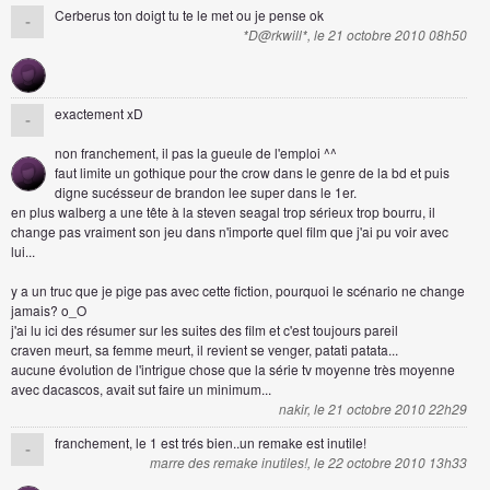
Cerberus ton doigt tu te le met ou je pense ok
-
*D@rkwill*, le 21 octobre 2010 08h50
exactement xD
-
non franchement, il pas la gueule de l'emploi ^^
faut limite un gothique pour the crow dans le genre de la bd et puis
digne sucésseur de brandon lee super dans le 1er.
en plus walberg a une tête à la steven seagal trop sérieux trop bourru, il
change pas vraiment son jeu dans n'importe quel film que j'ai pu voir avec
lui...
y a un truc que je pige pas avec cette fiction, pourquoi le scénario ne change
jamais? o_O
j'ai lu ici des résumer sur les suites des film et c'est toujours pareil
craven meurt, sa femme meurt, il revient se venger, patati patata...
aucune évolution de l'intrigue chose que la série tv moyenne très moyenne
avec dacascos, avait sut faire un minimum...
nakir, le 21 octobre 2010 22h29
franchement, le 1 est trés bien..un remake est inutile!
-
marre des remake inutiles!, le 22 octobre 2010 13h33