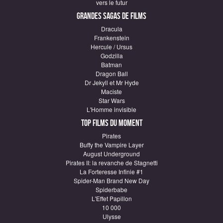
vers le futur
Grandes sagas de Films
Dracula
Frankenstein
Hercule / Ursus
Godzilla
Batman
Dragon Ball
Dr Jekyll et Mr Hyde
Maciste
Star Wars
L'Homme invisible
Top Films du moment
Pirates
Buffy the Vampire Layer
August Underground
Pirates II: la revanche de Stagnetti
La Forteresse Infinie #1
Spider-Man Brand New Day
Spiderbabe
L'Effet Papillon
10 000
Ulysse