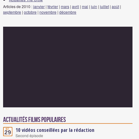
Articles de 2010 :
janvier
|
février
|
mars
|
avril
|
mai
|
juin
|
juillet
|
août
|
septembre
|
octobre
|
novembre
|
décembre
Actualités Films populaires
10 vidéos conseillées par la rédaction
Oct.
29
Second épisode