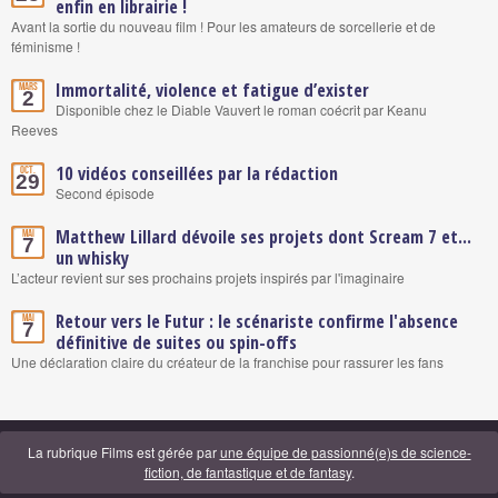
enfin en librairie !
Avant la sortie du nouveau film ! Pour les amateurs de sorcellerie et de
féminisme !
Immortalité, violence et fatigue d’exister
Mars
2
Disponible chez le Diable Vauvert le roman coécrit par Keanu
Reeves
10 vidéos conseillées par la rédaction
Oct.
29
Second épisode
Matthew Lillard dévoile ses projets dont Scream 7 et...
Mai
7
un whisky
L’acteur revient sur ses prochains projets inspirés par l'imaginaire
Retour vers le Futur : le scénariste confirme l'absence
Mai
7
définitive de suites ou spin-offs
Une déclaration claire du créateur de la franchise pour rassurer les fans
La rubrique Films est gérée par
une équipe de passionné(e)s de science-
fiction, de fantastique et de fantasy
.