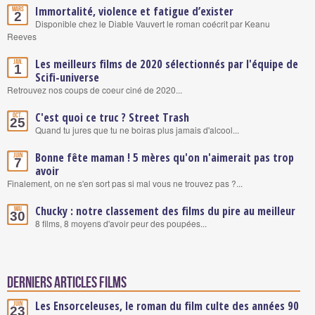
Immortalité, violence et fatigue d’exister
Mars
2
Disponible chez le Diable Vauvert le roman coécrit par Keanu
Reeves
Les meilleurs films de 2020 sélectionnés par l'équipe de
Jan.
1
Scifi-universe
Retrouvez nos coups de coeur ciné de 2020...
C'est quoi ce truc ? Street Trash
Oct.
25
Quand tu jures que tu ne boiras plus jamais d'alcool...
Bonne fête maman ! 5 mères qu'on n'aimerait pas trop
Juin
7
avoir
Finalement, on ne s'en sort pas si mal vous ne trouvez pas ?...
Chucky : notre classement des films du pire au meilleur
Mai
30
8 films, 8 moyens d'avoir peur des poupées...
Derniers articles Films
Les Ensorceleuses, le roman du film culte des années 90
Juin
23