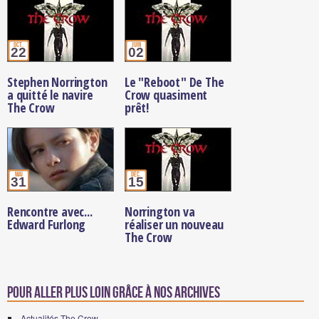
oct.
juin
22
02
Stephen Norrington
Le "Reboot" De The
a quitté le navire
Crow quasiment
The Crow
prêt!
mai
déc.
31
15
Rencontre avec...
Norrington va
Edward Furlong
réaliser un nouveau
The Crow
Pour aller plus loin grâce à nos archives
Actualités The Crow