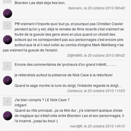
Brandon Lee était deja tres bon.
italonero, le 20 octobre 2010 06h42
Pfff vraiment n'importe quoi tout ça, et pourquoi pas Christian Clavier
-
pendant qu'on y est, déjà le remake de films recents c'est vraiment se
foutre de la gueule des gens alors en plus quand on choisit des
acteurs qui ne correspondent pas aux personnages c'est encore pire
surtout que là si il veut coller au comics d'origine Mark Wahlberg n'as
pas vraiment la gueule de l'emploi.
D@rkWill, le 20 octobre 2010 09h02
Encore des commentaires de lyncheurs d'un grand intérêt………
-
je retiendrais surtout la présence de Nick Cave à la réécriture!
Quand le sage montre la lune du doigt, l'imbécile regarde le doigt…
Cerberus, le 20 octobre 2010 11h53
J'ai bien compris ? LE Nick Cave ?
-
intigant
Quand au rôle principal...ça va être dur , y'a vraiment quelque chose
de magique qui s'était crée entre Brandon Lee et son personnages, il
l'a incarné...jusqu'au bout :(
ment@l, le 20 octobre 2010 14h10