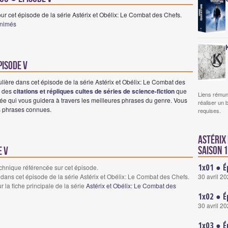
ur cet épisode de la série Astérix et Obélix: Le Combat des Chefs.
animés
pisode V
lière dans cet épisode de la série Astérix et Obélix: Le Combat des
e des
citations et répliques cultes de séries de science-fiction
que
Liens rémun
e qui vous guidera à travers les meilleures phrases du genre. Vous
réaliser un 
es phrases connues.
requises.
Astérix 
saison 1
e V
1x01 ● É
echnique référencée sur cet épisode.
30 avril 2
dans cet épisode de la série Astérix et Obélix: Le Combat des Chefs.
r la fiche principale de la série
Astérix et Obélix: Le Combat des
1x02 ● É
30 avril 2
1x03 ● É