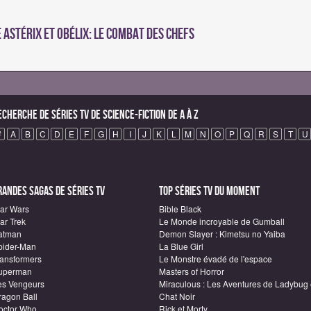
 Astérix et Obélix: Le Combat des Chefs
echerche de Séries TV de science-fiction de A à Z
#
A
B
C
D
E
F
G
H
I
J
K
L
M
N
O
P
Q
R
S
T
U
randes sagas de Séries TV
Top Séries TV du moment
tar Wars
Bible Black
ar Trek
Le Monde incroyable de Gumball
atman
Demon Slayer : Kimetsu no Yaiba
pider-Man
La Blue Girl
ransformers
Le Monstre évadé de l'espace
uperman
Masters of Horror
es Vengeurs
Miraculous : Les Aventures de Ladybug 
ragon Ball
Chat Noir
octor Who
Rick et Morty