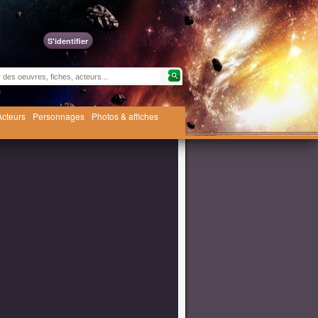
S'identifier
Acteurs
Personnages
Photos & affiches
1x05 ● Épisode V