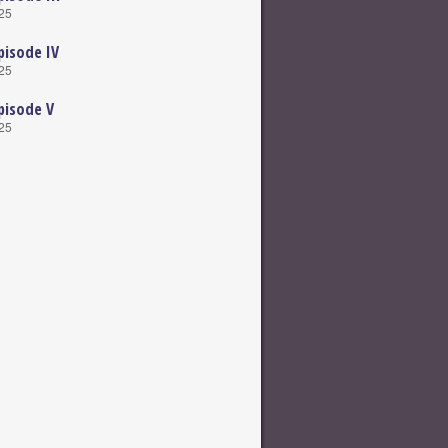
025
pisode IV
025
pisode V
025