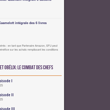
Kaamelott intégrale des 6 livres
érés : en tant que Partenaire Amazon, SFU peut
bénéfice sur les achats remplissant les conditions
et Obélix: Le Combat des Chefs
pisode I
025
pisode II
025
pisode III