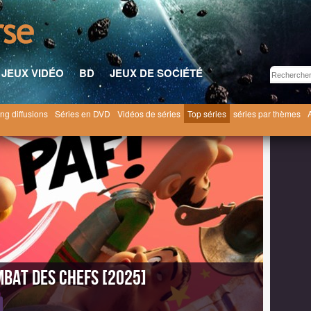
JEUX VIDÉO
BD
JEUX DE SOCIÉTÉ
ng diffusions
Séries en DVD
Vidéos de séries
Top séries
séries par thèmes
t Obélix: Le Combat des Chefs [2025]
Astérix et Obélix: Le Combat des Chefs saison 1
mbat des Chefs [2025]