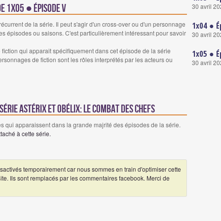
30 avril 2
de 1x05 ● Épisode V
urrent de la série. Il peut s'agir d'un cross-over ou d'un personnage
1x04 ● É
es épisodes ou saisons. C'est particulièrement intéressant pour savoir
30 avril 2
iction qui apparait spécifiquement dans cet épisode de la série
1x05 ● É
rsonnages de fiction sont les rôles interprétés par les acteurs ou
30 avril 2
érie Astérix et Obélix: Le Combat des Chefs
 qui apparaissent dans la grande majrité des épisodes de la série.
aché à cette série.
ctivés temporairement car nous sommes en train d'optimiser cette
 site. Ils sont remplacés par les commentaires facebook. Merci de