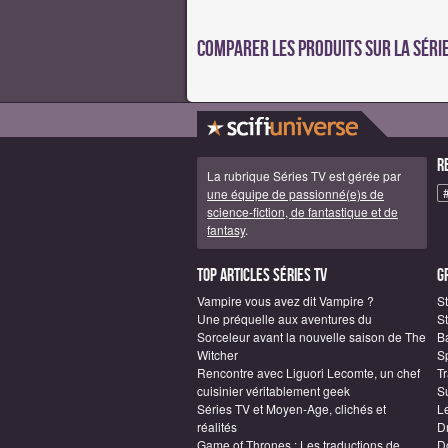
Comparer les produits sur la série
R
La rubrique Séries TV est gérée par
une équipe de passionné(e)s de
science-fiction, de fantastique et de
fantasy
.
Top articles Séries TV
G
Vampire vous avez dit Vampire ?
S
Une préquelle aux aventures du
St
Sorceleur avant la nouvelle saison de The
B
Witcher
S
Rencontre avec Liguori Lecomte, un chef
T
cuisinier véritablement geek
S
Séries TV et Moyen-Age, clichés et
L
réalités
D
Game of Thrones : Les traductions de
D