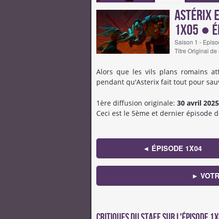
Astérix 
1x05 ● É
Saison 1 - Episo
Titre Original de
Alors que les vils plans romains at
pendant qu'Asterix fait tout pour sauv
1ère diffusion originale:
30 avril 2025
Ceci est le 5ème et dernier épisode d
◄ ÉPISODE 1X04
► VOTR
Critiques du staff sur l'épisode 1