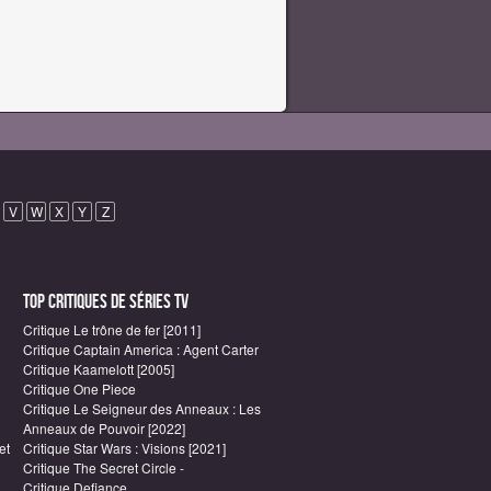
V
W
X
Y
Z
Top critiques de Séries TV
Critique Le trône de fer [2011]
Critique Captain America : Agent Carter
Critique Kaamelott [2005]
Critique One Piece
Critique Le Seigneur des Anneaux : Les
Anneaux de Pouvoir [2022]
et
Critique Star Wars : Visions [2021]
Critique The Secret Circle -
Critique Defiance