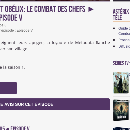
et Obélix: Le Combat des Chefs ►
Astérix 
pisode V
télé
de 5
Guide c
 l'épisode : Episode V
Combat
Prochai
teignent leurs apogée, la loyauté de Métadata flanche
Diffusi
er son village.
Séries TV
e la saison 1.
E AVIS SUR CET ÉPISODE
x05 ● Épisode V