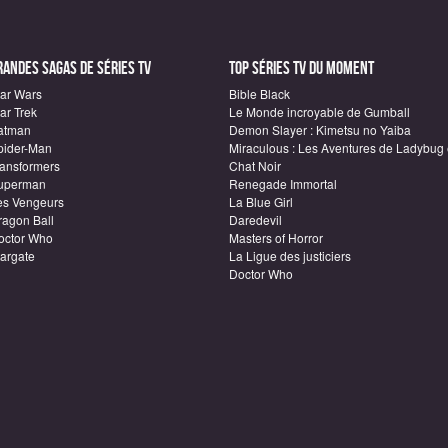
randes sagas de Séries TV
Top Séries TV du moment
tar Wars
Bible Black
ar Trek
Le Monde incroyable de Gumball
atman
Demon Slayer : Kimetsu no Yaiba
pider-Man
Miraculous : Les Aventures de Ladybug 
ransformers
Chat Noir
uperman
Renegade Immortal
es Vengeurs
La Blue Girl
ragon Ball
Daredevil
octor Who
Masters of Horror
targate
La Ligue des justiciers
Doctor Who