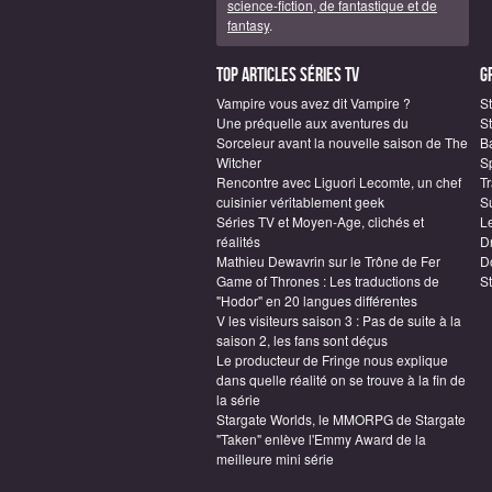
science-fiction, de fantastique et de
fantasy
.
Top articles Séries TV
G
Vampire vous avez dit Vampire ?
S
Une préquelle aux aventures du
St
Sorceleur avant la nouvelle saison de The
B
Witcher
S
Rencontre avec Liguori Lecomte, un chef
T
cuisinier véritablement geek
S
Séries TV et Moyen-Age, clichés et
L
réalités
D
Mathieu Dewavrin sur le Trône de Fer
D
Game of Thrones : Les traductions de
S
"Hodor" en 20 langues différentes
V les visiteurs saison 3 : Pas de suite à la
saison 2, les fans sont déçus
Le producteur de Fringe nous explique
dans quelle réalité on se trouve à la fin de
la série
Stargate Worlds, le MMORPG de Stargate
"Taken" enlève l'Emmy Award de la
meilleure mini série