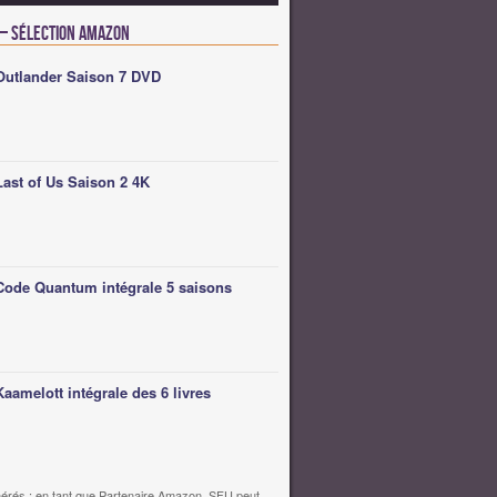
 – Sélection Amazon
Outlander Saison 7 DVD
Last of Us Saison 2 4K
Code Quantum intégrale 5 saisons
Kaamelott intégrale des 6 livres
érés : en tant que Partenaire Amazon, SFU peut