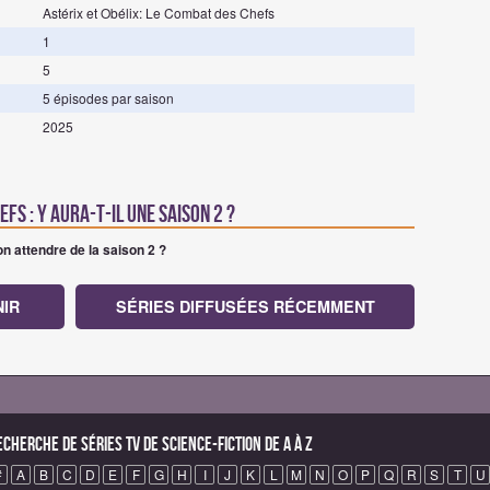
Astérix et Obélix: Le Combat des Chefs
1
5
5 épisodes par saison
2025
fs : Y aura-t-il une saison 2 ?
n attendre de la saison 2 ?
NIR
SÉRIES DIFFUSÉES RÉCEMMENT
echerche de Séries TV de science-fiction de A à Z
#
A
B
C
D
E
F
G
H
I
J
K
L
M
N
O
P
Q
R
S
T
U