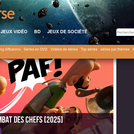
JEUX VIDÉO
BD
JEUX DE SOCIÉTÉ
ng diffusions
Séries en DVD
Vidéos de séries
Top séries
séries par thèmes
t Obélix: Le Combat des Chefs [2025]
Liste des épisodes
mbat des Chefs [2025]