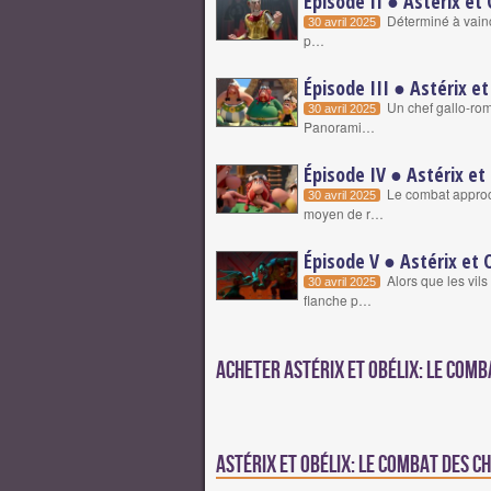
Épisode II ● Astérix et
Déterminé à vaincr
30 avril 2025
p…
Épisode III ● Astérix e
Un chef gallo-rom
30 avril 2025
Panorami…
Épisode IV ● Astérix et
Le combat approc
30 avril 2025
moyen de r…
Épisode V ● Astérix et 
Alors que les vil
30 avril 2025
flanche p…
Acheter Astérix et Obélix: Le Comba
astérix et obélix: le combat des c