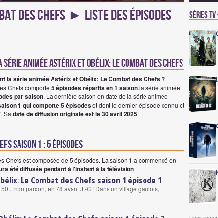
mbat des Chefs ► Liste des épisodes
Séries TV
la série animée astérix et obélix: le combat des chefs
 la série animée Astérix et Obélix: Le Combat des Chefs ?
 des Chefs comporte
5 épisodes répartis en 1 saison
.la série animée
odes par saison
. La dernière saison en date de la série animée
 saison 1 qui comporte 5 épisodes
et dont le dernier épisode connu et
V
. Sa
date de diffusion originale est le 30 avril 2025
.
efs saison 1 : 5 épisodes
des Chefs est composée de 5 épisodes.
La saison 1 a commencé en
ura été diffusée pendant à l'instant à la télévision
Obélix: Le Combat des Chefs saison 1 épisode 1
... non pardon, en 78 avant J.-C ! Dans un village gaulois,
Liens rémun