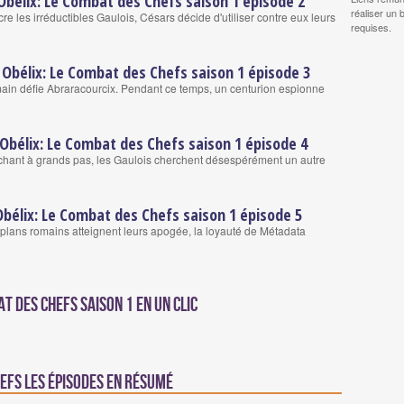
 Obélix: Le Combat des Chefs saison 1 épisode 2
réaliser un 
e les irréductibles Gaulois, Césars décide d'utiliser contre eux leurs
requises.
t Obélix: Le Combat des Chefs saison 1 épisode 3
ain défie Abraracourcix. Pendant ce temps, un centurion espionne
 Obélix: Le Combat des Chefs saison 1 épisode 4
hant à grands pas, les Gaulois cherchent désespérément un autre
Obélix: Le Combat des Chefs saison 1 épisode 5
s plans romains atteignent leurs apogée, la loyauté de Métadata
t des Chefs Saison 1 en un clic
hefs les épisodes en résumé