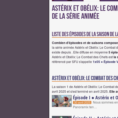
Astérix et Obélix: Le Co
de la série animée
Liste des épisodes de la saison de 
Combien d'épisodes et de saisons composent
la série animée Astérix et Obélix: Le Combat
existe depuis . Elle diffuse en moyenne
5 épis
Astérix et Obélix: Le Combat des Chefs est
la
référencé par SFU s'appelle
1x05 ● Épisode 
astérix et obélix: le combat des ch
La saison 1 de Astérix et Obélix: Le Combat 
avril 2025
et s'est terminé en avril 2025.
Elle a
Épisode I ● Astérix et 
Nous sommes en 50
30 avril 2025
Panoramix ten…