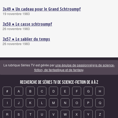
3x49 ● Un cadeau pour le Grand Schtroumpf
19 novembre 1983
3x50 ● Le casse schtroumpf
26 novembre 1983
3x57 ● Le sablier du temps
26 novembre 1983
La rubrique Séries TV est gérée par
une équipe de passionné(e)s de science-
fiction, de fantastique et de fantasy
.
Recherche de Séries TV de science-fiction de A à Z
#
A
B
C
D
E
F
G
H
I
J
K
L
M
N
O
P
Q
R
S
T
U
V
W
X
Y
Z