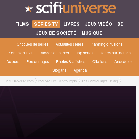
FILMS
SÉRIES TV
LIVRES
JEUX VIDÉO
BD
JEUX DE SOCIÉTÉ
MUSIQUE
Critiques de séries
Actualités séries
Planning diffusions
Séries en DVD
Vidéos de séries
Top séries
séries par thèmes
Acteurs
Personnages
Photos & affiches
Citations
Anecdotes
Slogans
Agenda
Scifi-Universe.com
l'oeuvre Les Schtroumpfs
Les Schtroumpfs [1982]
Les Schtroumpfs saison 3
3x30 ● L'apprenti voleur