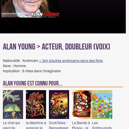
Alan Young
> Acteur, Doubleur (voix)
Nationalité : Américain
> Voir d'autres américains dans des films
Sexe : Homme
Implication : 6 rôles dans l'imaginaire
Alan Young est connu pour...
Le chat qui
la Machine à
DuckTales :
La Bande à
Les
vient de
explorer le
Remastered
Picsou - le
Schtroumpfs