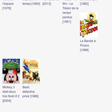
l'espace
temps [1960]
[2013]
film : Le
[1982]
[1978]
Trésor de la
lampe
perdue
[1991]
La Bande à
Picsou
[1988]
Mickey, il
Basil,
était deux
détective
fois Noël # 2
privé [1986]
[2004]