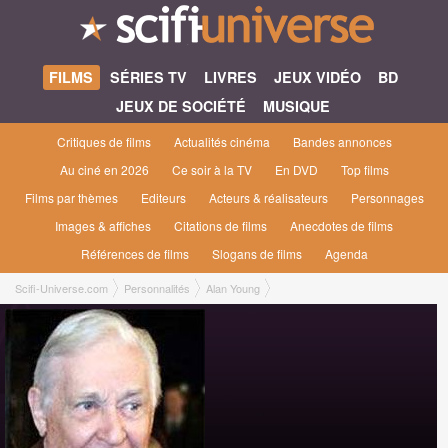
FILMS
SÉRIES TV
LIVRES
JEUX VIDÉO
BD
JEUX DE SOCIÉTÉ
MUSIQUE
Critiques de films
Actualités cinéma
Bandes annonces
Au ciné en 2026
Ce soir à la TV
En DVD
Top films
Films par thèmes
Editeurs
Acteurs & réalisateurs
Personnages
Images & affiches
Citations de films
Anecdotes de films
Références de films
Slogans de films
Agenda
Scifi-Universe.com
Personnalités
Alan Young