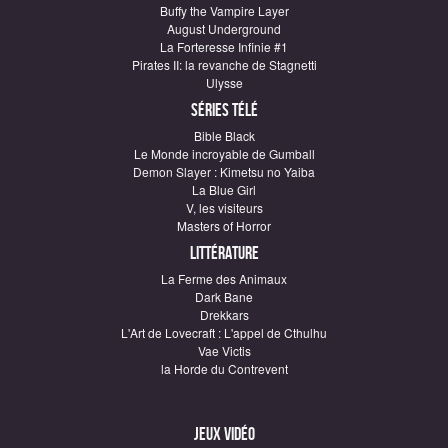
Buffy the Vampire Layer
August Underground
La Forteresse Infinie #1
Pirates II: la revanche de Stagnetti
Ulysse
Séries télé
Bible Black
Le Monde incroyable de Gumball
Demon Slayer : Kimetsu no Yaiba
La Blue Girl
V, les visiteurs
Masters of Horror
Littérature
La Ferme des Animaux
Dark Bane
Drekkars
L'Art de Lovecraft : L'appel de Cthulhu
Vae Victis
la Horde du Contrevent
Jeux vidéo