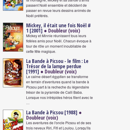
passent Noël ensemble et décident de
passer en revue leurs dessins animés de
Noël préférés.
Mickey, il était une fois Noël #
1 [2001]
● Doubleur (voix)
Mickey et Minnie réunissent tous leurs
fidèles amis pour Noël. Chacun évoque à
tour de rôle un moment inoubliable de
cette fête magique.
La Bande à Picsou - le film : Le
Trésor de la lampe perdue
[1991]
● Doubleur (voix)
Le calme désert égyptien se transforme
en terrain d'aventures quand la bande à
Picsou part à la recheche du légendaire
trésor de la pyramide de Calli Baba.
Lorsque nos intrépides héros filent avec le
…
La Bande à Picsou [1988]
●
Doubleur (voix)
Les aventures de l'oncle Picsou et de ses
trois neveux Riri, Fifi et Loulou. Lorsqu'ils