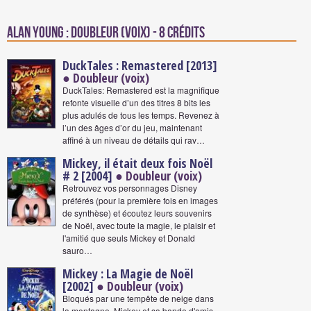
Alan Young : Doubleur (voix) - 8 crédits
DuckTales : Remastered [2013]
● Doubleur (voix)
DuckTales: Remastered est la magnifique
refonte visuelle d’un des titres 8 bits les
plus adulés de tous les temps. Revenez à
l’un des âges d’or du jeu, maintenant
affiné à un niveau de détails qui rav…
Mickey, il était deux fois Noël
# 2 [2004]
● Doubleur (voix)
Retrouvez vos personnages Disney
préférés (pour la première fois en images
de synthèse) et écoutez leurs souvenirs
de Noël, avec toute la magie, le plaisir et
l'amitié que seuls Mickey et Donald
sauro…
Mickey : La Magie de Noël
[2002]
● Doubleur (voix)
Bloqués par une tempête de neige dans
la montagne, Mickey et sa bande d'amis