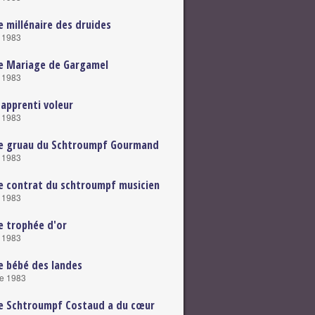
e millénaire des druides
e 1983
e Mariage de Gargamel
e 1983
'apprenti voleur
e 1983
Le gruau du Schtroumpf Gourmand
e 1983
e contrat du schtroumpf musicien
e 1983
e trophée d'or
e 1983
e bébé des landes
e 1983
e Schtroumpf Costaud a du cœur