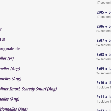
17 septem
3x05 ● L
17 septem
3x06 ● L
r
24 septem
eur
3x07 ● L
24 septem
originale de
3x08 ● L
lles (Fr)
24 septem
nelles (Ang)
3x09 ● L
24 septem
nnelles (Ang)
3x10 ● U
1 octobre 
iner Smurf, Scaredy Smurf (Ang)
3x11 ● L
elles (Ang)
1 octobre 
tionnelles (Ang)