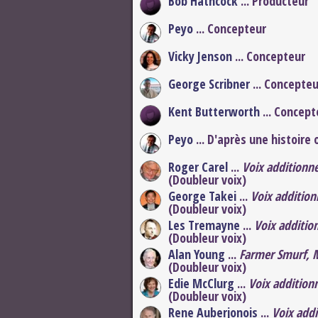
Bob Hathcock
... Producteur
Peyo
... Concepteur
Vicky Jenson
... Concepteur
George Scribner
... Concepteu
Kent Butterworth
... Concept
Peyo
... D'après une histoire 
Roger Carel
...
Voix additionne
(Doubleur voix)
George Takei
...
Voix addition
(Doubleur voix)
Les Tremayne
...
Voix additio
(Doubleur voix)
Alan Young
...
Farmer Smurf, M
(Doubleur voix)
Edie McClurg
...
Voix additionn
(Doubleur voix)
Rene Auberjonois
...
Voix addi