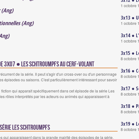
3x12 ● L
1 octobre 
r (Ang)
3x13 ● U
tionnelles (Ang)
1 octobre 
3x14 ● L'
(Ang)
1 octobre 
3x15 ● L
8 octobre 
ode 3x07 ● Les Schtroumpfs au cerf-volant
3x16 ● C
urrent de la série. Il peut s'agir d'un cross-over ou d'un personnage
8 octobre 
es épisodes ou saisons. C'est particulièrement intéressant pour savoir
3x17 ● S
iction qui apparait spécifiquement dans cet épisode de la série Les
8 octobre 
es rôles interprétés par les acteurs ou animés qui apparaissent à
3x18 ● P
8 octobre 
3x19 ● L
 série Les Schtroumpfs
8 octobre 
 qui apparaissent dans la grande majrité des épisodes de la série.