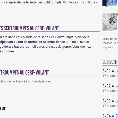
ur cet épisode de la série Les Schtroumpfs. Voir
toutes nos critiques
 Les Schtroumpfs au cerf-volant
ulière dans cet épisode de la série Les Schtroumpfs. Mais vous
Liens rémun
 répliques cultes de séries de science-fiction
que nous avons
réaliser un 
uidera à travers les meilleures phrases du genre. Vous devriez
requises.
es connues.
Les Sch
3x01 ● L
chtroumpfs au cerf-volant
17 septem
echnique référencée sur cet épisode.
3x02 ● L
17 septem
3x03 ● L
17 septem
eur
3x04 ● G