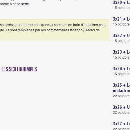
3x20 ● L
aché à cette série.
15 octobr
3x21 ● 
15 octobr
ctivés temporairement car nous sommes en train d'optimiser cette
 site. Ils sont remplacés par les commentaires facebook. Merci de
3x22 ● U
15 octobr
3x23 ● La
15 octobr
3x24 ● L
e Les Schtroumpfs
15 octobr
3x25 ● L
maladro
22 octobr
3x26 ● U
22 octobr
3x27 ● L
22 octobr