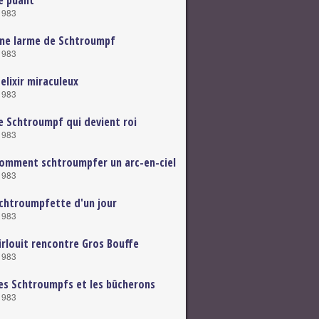
e puant
1983
ne larme de Schtroumpf
1983
elixir miraculeux
1983
e Schtroumpf qui devient roi
1983
omment schtroumpfer un arc-en-ciel
1983
chtroumpfette d'un jour
1983
irlouit rencontre Gros Bouffe
1983
es Schtroumpfs et les bûcherons
1983