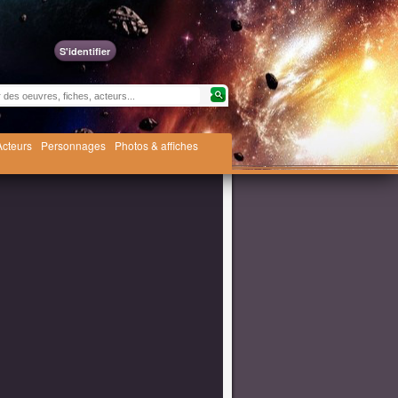
S'identifier
Acteurs
Personnages
Photos & affiches
lant