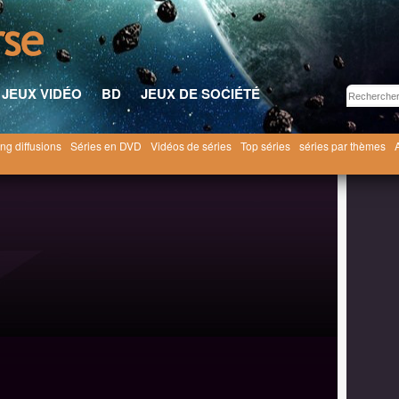
JEUX VIDÉO
BD
JEUX DE SOCIÉTÉ
ng diffusions
Séries en DVD
Vidéos de séries
Top séries
séries par thèmes
Les Schtroumpfs [1982]
Les Schtroumpfs saison 3
3x07 ● Les Schtroumpfs au cerf-vo