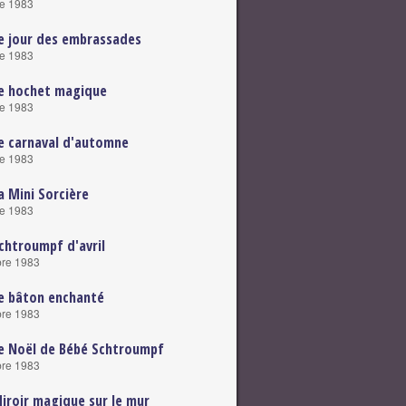
e 1983
e jour des embrassades
e 1983
e hochet magique
e 1983
e carnaval d'automne
e 1983
a Mini Sorcière
e 1983
chtroumpf d'avril
re 1983
e bâton enchanté
re 1983
e Noël de Bébé Schtroumpf
re 1983
iroir magique sur le mur