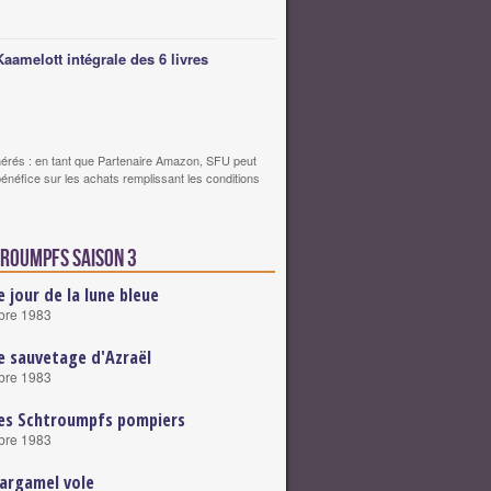
Kaamelott intégrale des 6 livres
érés : en tant que Partenaire Amazon, SFU peut
bénéfice sur les achats remplissant les conditions
troumpfs saison 3
e jour de la lune bleue
bre 1983
e sauvetage d'Azraël
bre 1983
es Schtroumpfs pompiers
bre 1983
argamel vole