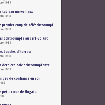
bre 1983
e tableau merveilleux
bre 1983
e premier coup de téléschtroumpf
bre 1983
es Schtroumpfs au cerf-volant
bre 1983
es boucles d'horreur
bre 1983
a dernière baie schtroumpfante
bre 1983
n peu de confiance en soi
1983
e petit cœur de Hogata
1983