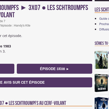
roumpfs ► 3x07 ● Les Schtroumpfs
Les Sch
volant
Guide 
de 7
Prochai
 l'épisode : Handy's Kite
Diffusi
r cet épisode.
Séries TV
e 1983
n 3.
ÉPISODE 3X08 ►
E AVIS SUR CET ÉPISODE
3x07 ● Les Schtroumpfs au cerf-volant