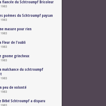
a fiancée du Schtroumpf Bricoleur
e 1983
Les poèmes du Schtroumpf paysan
e 1983
ne masure pour rien
e 1983
 Fleur de l'oubli
e 1983
e gnome grincheux
e 1983
a malchance du schtroumpf
it
e 1983
n peu de volonté
e 1983
e Bébé Schtroumpf a disparu
e 1983