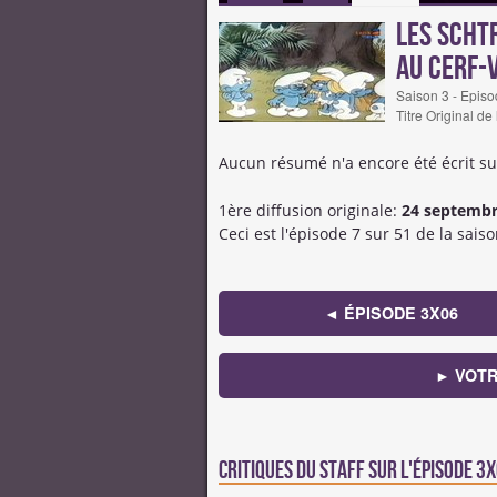
Les Scht
au cerf-
Saison 3 - Episo
Titre Original de
Aucun résumé n'a encore été écrit su
1ère diffusion originale:
24 septembr
Ceci est l'épisode 7 sur 51 de la saiso
◄ ÉPISODE 3X06
► VOTR
Critiques du staff sur l'épisode 