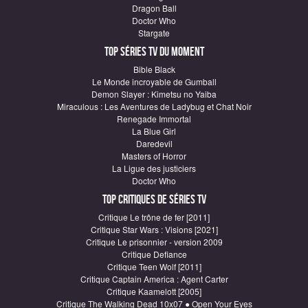
Dragon Ball
Doctor Who
Stargate
Top Séries TV du moment
Bible Black
Le Monde incroyable de Gumball
Demon Slayer : Kimetsu no Yaiba
Miraculous : Les Aventures de Ladybug et Chat Noir
Renegade Immortal
La Blue Girl
Daredevil
Masters of Horror
La Ligue des justiciers
Doctor Who
Top critiques de Séries TV
Critique Le trône de fer [2011]
Critique Star Wars : Visions [2021]
Critique Le prisonnier - version 2009
Critique Defiance
Critique Teen Wolf [2011]
Critique Captain America : Agent Carter
Critique Kaamelott [2005]
Critique The Walking Dead 10x07 ● Open Your Eyes