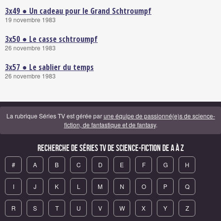
3x49 ● Un cadeau pour le Grand Schtroumpf
19 novembre 1983
3x50 ● Le casse schtroumpf
26 novembre 1983
3x57 ● Le sablier du temps
26 novembre 1983
La rubrique Séries TV est gérée par
une équipe de passionné(e)s de science-
fiction, de fantastique et de fantasy
.
Recherche de Séries TV de science-fiction de A à Z
#
A
B
C
D
E
F
G
H
I
J
K
L
M
N
O
P
Q
R
S
T
U
V
W
X
Y
Z