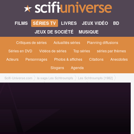
FILMS
SÉRIES TV
LIVRES
JEUX VIDÉO
BD
JEUX DE SOCIÉTÉ
MUSIQUE
Critiques de séries
Actualités séries
Planning diffusions
Séries en DVD
Vidéos de séries
Top séries
séries par thèmes
Acteurs
Personnages
Photos & affiches
Citations
Anecdotes
Slogans
Agenda
Scifi-Universe.com
la saga Les Schtroumpfs
Les Schtroumpfs [1982]
Les Schtroumpfs saison 3
3x41 ● Le bâton enchanté