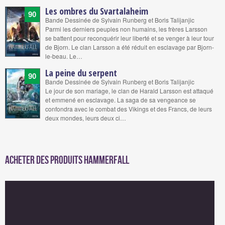
Les ombres du Svartalaheim
90
Bande Dessinée de Sylvain Runberg et Boris Talijanjic
Parmi les derniers peuples non humains, les frères Larsson
se battent pour reconquérir leur liberté et se venger à leur tour
de Bjorn. Le clan Larsson a été réduit en esclavage par Bjorn-
le-beau. Le…
La peine du serpent
90
Bande Dessinée de Sylvain Runberg et Boris Talijanjic
Le jour de son mariage, le clan de Harald Larsson est attaqué
et emmené en esclavage. La saga de sa vengeance se
confondra avec le combat des Vikings et des Francs, de leurs
deux mondes, leurs deux ci…
Acheter des produits Hammerfall