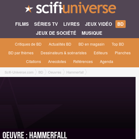
FILMS
SÉRIES TV
LIVRES
JEUX VIDÉO
BD
JEUX DE SOCIÉTÉ
MUSIQUE
Critiques de BD
Actualités BD
BD en magasin
Top BD
BD par thèmes
Dessinateurs & scénaristes
Editeurs
Planches
Citations
Anecdotes
Références
Agenda
Scifi-Universe.com
BD
Oeuvres
Hammerfall
Oeuvre : Hammerfall