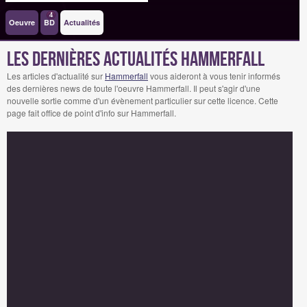
4
Oeuvre
BD
Actualités
Les dernières actualités Hammerfall
Les articles d'actualité sur
Hammerfall
vous aideront à vous tenir informés
des dernières news de toute l'oeuvre Hammerfall. Il peut s'agir d'une
nouvelle sortie comme d'un évènement particulier sur cette licence. Cette
page fait office de point d'info sur Hammerfall.