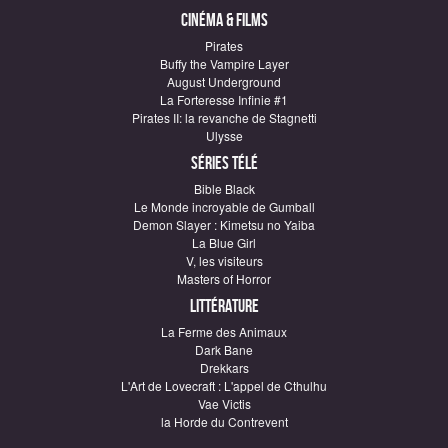
Cinéma & Films
Pirates
Buffy the Vampire Layer
August Underground
La Forteresse Infinie #1
Pirates II: la revanche de Stagnetti
Ulysse
Séries télé
Bible Black
Le Monde incroyable de Gumball
Demon Slayer : Kimetsu no Yaiba
La Blue Girl
V, les visiteurs
Masters of Horror
Littérature
La Ferme des Animaux
Dark Bane
Drekkars
L'Art de Lovecraft : L'appel de Cthulhu
Vae Victis
la Horde du Contrevent