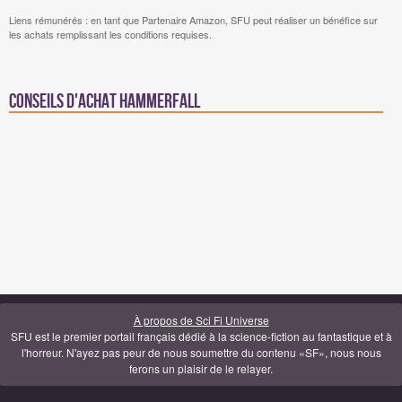
Liens rémunérés : en tant que Partenaire Amazon, SFU peut réaliser un bénéfice sur
les achats remplissant les conditions requises.
Conseils d'achat Hammerfall
À propos de Sci Fi Universe
SFU est le premier portail français dédié à la science-fiction au fantastique et à
l'horreur. N'ayez pas peur de nous soumettre du contenu «SF», nous nous
ferons un plaisir de le relayer.