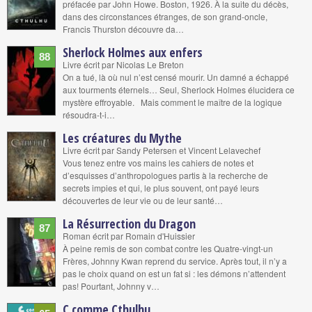
préfacée par John Howe. Boston, 1926. À la suite du décès,
dans des circonstances étranges, de son grand-oncle,
Francis Thurston découvre da…
Sherlock Holmes aux enfers
88
Livre écrit par Nicolas Le Breton
On a tué, là où nul n’est censé mourir. Un damné a échappé
aux tourments éternels… Seul, Sherlock Holmes élucidera ce
mystère effroyable. Mais comment le maître de la logique
résoudra-t-i…
Les créatures du Mythe
Livre écrit par Sandy Petersen et Vincent Lelavechef
Vous tenez entre vos mains les cahiers de notes et
d’esquisses d’anthropologues partis à la recherche de
secrets impies et qui, le plus souvent, ont payé leurs
découvertes de leur vie ou de leur santé…
La Résurrection du Dragon
87
Roman écrit par Romain d'Huissier
À peine remis de son combat contre les Quatre-vingt-un
Frères, Johnny Kwan reprend du service. Après tout, il n’y a
pas le choix quand on est un fat si : les démons n’attendent
pas! Pourtant, Johnny v…
C comme Cthulhu