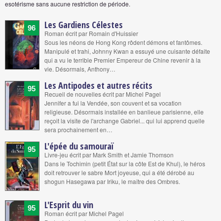
esotérisme sans aucune restriction de période.
Les Gardiens Célestes
96
Roman écrit par Romain d'Huissier
Sous les néons de Hong Kong rôdent démons et fantômes.
Manipulé et trahi, Johnny Kwan a essuyé une cuisante défaite
qui a vu le terrible Premier Empereur de Chine revenir à la
vie. Désormais, Anthony…
Les Antipodes et autres récits
95
Recueil de nouvelles écrit par Michel Pagel
Jennifer a fui la Vendée, son couvent et sa vocation
religieuse. Désormais installée en banlieue parisienne, elle
reçoit la visite de l'archange Gabriel... qui lui apprend quelle
sera prochainement en…
L'épée du samouraï
95
Livre-jeu écrit par Mark Smith et Jamie Thomson
Dans le Tochimin (petit État sur la côte Est de Khul), le héros
doit retrouver le sabre Mort joyeuse, qui a été dérobé au
shogun Hasegawa par Iriku, le maître des Ombres.
L'Esprit du vin
95
Roman écrit par Michel Pagel