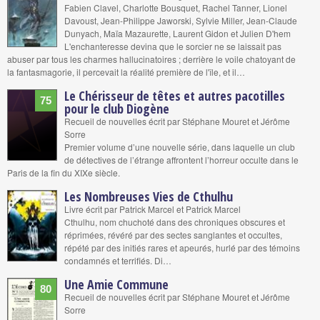
Fabien Clavel, Charlotte Bousquet, Rachel Tanner, Lionel
Davoust, Jean-Philippe Jaworski, Sylvie Miller, Jean-Claude
Dunyach, Maïa Mazaurette, Laurent Gidon et Julien D'hem
L'enchanteresse devina que le sorcier ne se laissait pas
abuser par tous les charmes hallucinatoires ; derrière le voile chatoyant de
la fantasmagorie, il percevait la réalité première de l'île, et il…
Le Chérisseur de têtes et autres pacotilles
75
pour le club Diogène
Recueil de nouvelles écrit par Stéphane Mouret et Jérôme
Sorre
Premier volume d’une nouvelle série, dans laquelle un club
de détectives de l’étrange affrontent l’horreur occulte dans le
Paris de la fin du XIXe siècle.
Les Nombreuses Vies de Cthulhu
Livre écrit par Patrick Marcel et Patrick Marcel
Cthulhu, nom chuchoté dans des chroniques obscures et
réprimées, révéré par des sectes sanglantes et occultes,
répété par des initiés rares et apeurés, hurlé par des témoins
condamnés et terrifiés. Di…
Une Amie Commune
80
Recueil de nouvelles écrit par Stéphane Mouret et Jérôme
Sorre