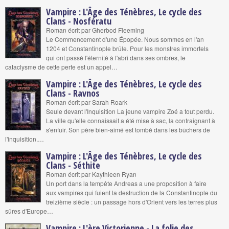
Vampire : L'Âge des Ténèbres, Le cycle des
Clans - Nosfératu
Roman écrit par Gherbod Fleeming
Le Commencement d'une Épopée. Nous sommes en l'an
1204 et Constantinople brûle. Pour les monstres immortels
qui ont passé l'éternité à l'abri dans ses ombres, le
cataclysme de cette perte est un appel…
Vampire : L'Âge des Ténèbres, Le cycle des
Clans - Ravnos
Roman écrit par Sarah Roark
Seule devant l'Inquisition La jeune vampire Zoé a tout perdu.
La ville qu'elle connaissait a été mise à sac, la contraignant à
s'enfuir. Son père bien-aimé est tombé dans les bûchers de
l'inquisition.…
Vampire : L'Âge des Ténèbres, Le cycle des
Clans - Séthite
Roman écrit par Kaythleen Ryan
Un port dans la tempête Andreas a une proposition à faire
aux vampires qui fuient la destruction de la Constantinople du
treizième siècle : un passage hors d'Orient vers les terres plus
sûres d'Europe…
Vampire : L'ère Victorienne - La folie des