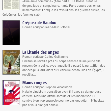
«Une amie commune» (1ère partie). La Bosse, créature
énigmatique et sanguinaire, hante Paris depuis des temps
immémoriaux. Lorsque les révolutions, les guerres civiles, les
épidémies, les famines s'ab…
Crépuscule Vaudou
Roman écrit par Jean-Marc Lofficier
La Litanie des anges
Roman écrit par Céline Guillaume
Erwann se réveille près du corps sans vie d’une jeune fille
rencontrée la veille, avec laquelle il a passé la nuit…Bien des
années plus tard, alors qu’il effectue des fouilles en Égypte, il
reçoit la…
Mains rouges
Roman écrit par Stephen Woodworth
Natalie Lindstrom pensait en avoir fini avec sa dangereuse
carrière. Mais une affaire sordide et très médiatisée lui
semble bien trop suspecte pour ne pas enquêter… N’hésitez
pas à vous plonger dans c…