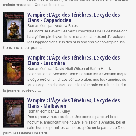
croisés massés en Constantinople …
Vampire : L'Âge des Ténèbres, Le cycle des
Clans - Cappadocien
Roman écrit par Andrew Bates
Les Morts se Lèvent Les vents chaotiques de la destinée ont
balayé l'empire byzantin, et menacent à présent d'éradiquer
les Cappadociens, l'un des plus anciens clans vampiriques.
Constancia, leur gran…
Vampire : L'Âge des Ténèbres, Le cycle des
Clans - Lasombra
Roman écrit par David Niall Wilson et Sarah Roark
Le destin de la Seconde Rome La situation à Constantinople
a dégénéré en un chaos véritable alors que les vampires de
toutes origines chassent dans la métropole en ruines. Lucita,
la jeune envoyée du …
Vampire : L'Âge des Ténèbres, Le cycle des
Clans - Malkavien
Roman écrit par E.P. Kiley
Des signes venus des cieux Une comète parcourt le ciel
nocturne, annonçant une nouvelle mission à Anatole, fou et
saint homme parmi les vampires : prêcher la parole de Dieu
parmi les Damnés de Paris. …