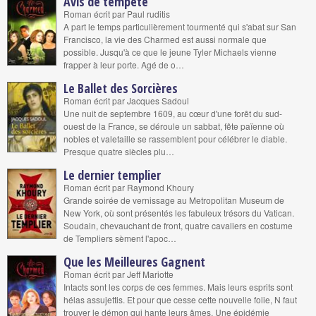
Avis de tempête
Roman écrit par Paul ruditis
A part le temps particulièrement tourmenté qui s'abat sur San
Francisco, la vie des Charmed est aussi normale que
possible. Jusqu'à ce que le jeune Tyler Michaels vienne
frapper à leur porte. Agé de o…
Le Ballet des Sorcières
Roman écrit par Jacques Sadoul
Une nuit de septembre 1609, au cœur d'une forêt du sud-
ouest de la France, se déroule un sabbat, fête païenne où
nobles et valetaille se rassemblent pour célébrer le diable.
Presque quatre siècles plu…
Le dernier templier
Roman écrit par Raymond Khoury
Grande soirée de vernissage au Metropolitan Museum de
New York, où sont présentés les fabuleux trésors du Vatican.
Soudain, chevauchant de front, quatre cavaliers en costume
de Templiers sèment l'apoc…
Que les Meilleures Gagnent
Roman écrit par Jeff Mariotte
Intacts sont les corps de ces femmes. Mais leurs esprits sont
hélas assujettis. Et pour que cesse cette nouvelle folie, N faut
trouver le démon qui hante leurs âmes. Une épidémie