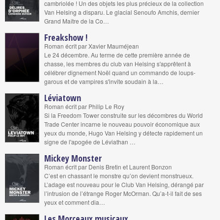
cambriolée ! Un des objets les plus précieux de la collection
Van Helsing a disparu. Le glacial Senoufo Amchis, dernier
Grand Maître de la Co…
Freakshow !
Roman écrit par Xavier Mauméjean
Le 24 décembre. Au terme de cette première année de
chasse, les membres du club van Helsing s'apprêtent à
célébrer dignement Noël quand un commando de loups-
garous et de vampires s'invite soudain à la…
Léviatown
Roman écrit par Philip Le Roy
Si la Freedom Tower construite sur les décombres du World
Trade Center incarne le nouveau pouvoir économique aux
yeux du monde, Hugo Van Helsing y détecte rapidement un
signe de l'apogée de Léviathan …
Mickey Monster
Roman écrit par Denis Bretin et Laurent Bonzon
C’est en chassant le monstre qu’on devient monstrueux.
L’adage est nouveau pour le Club Van Helsing, dérangé par
l’intrusion de l’étrange Roger McOrman. Qu’a-t-il fait de ses
yeux et comment dia…
Les Morceaux musicaux