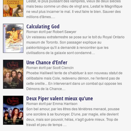
Lestat, le plus puissant des vampires, vieux de deux siècles
mais beau comme un dieu de vingt ans, Lestat le Magnifique
ne veut plus incarner le mal. Il veut faire le bien. Sauver des
millions d'âmes.…
Calculating God
Roman écrit par Robert Sawyer
Un vaisseau extraterrestre se pose sur le toit du Royal Ontario
museum de Toronto. Son passager explique au
paléontologue qu'il a demandé à rencontrer que les
civilisations de la galaxie sont condamné…
Une Chance d'Enfer
Roman écrit par Scott Ciencin
Phoebe Halliwell tente de s'habituer à son nouveau statut de
célibataire mais Cole, redevenu démon, ne l'entend pas de
cette oreille... En intervenant dans un combat qui oppose les
Démons de la Chance…
Deux Piper valent mieux qu'une
Roman écrit par Emma Harrison
Son bel amour, par les êtres des ténèbres menacé, pousse
une sorcière à se fourvoyer. D'une, par magie, elle devient
deux, mais son pouvoir, hélas, n'agit guère mieux. Trop de
travail et peu de temps …