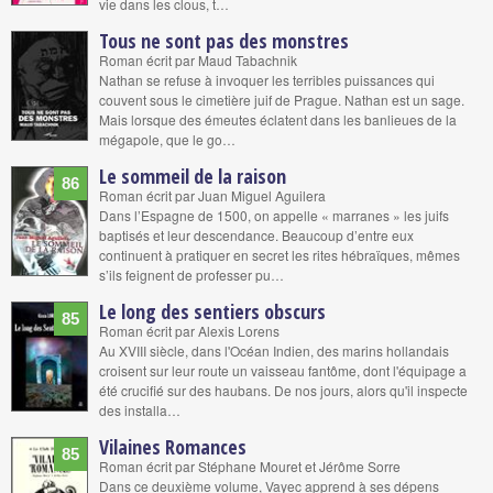
vie dans les clous, t…
Tous ne sont pas des monstres
Roman écrit par Maud Tabachnik
Nathan se refuse à invoquer les terribles puissances qui
couvent sous le cimetière juif de Prague. Nathan est un sage.
Mais lorsque des émeutes éclatent dans les banlieues de la
mégapole, que le go…
Le sommeil de la raison
86
Roman écrit par Juan Miguel Aguilera
Dans l’Espagne de 1500, on appelle « marranes » les juifs
baptisés et leur descendance. Beaucoup d’entre eux
continuent à pratiquer en secret les rites hébraïques, mêmes
s’ils feignent de professer pu…
Le long des sentiers obscurs
85
Roman écrit par Alexis Lorens
Au XVIII siècle, dans l'Océan Indien, des marins hollandais
croisent sur leur route un vaisseau fantôme, dont l'équipage a
été crucifié sur des haubans. De nos jours, alors qu'il inspecte
des installa…
Vilaines Romances
85
Roman écrit par Stéphane Mouret et Jérôme Sorre
Dans ce deuxième volume, Vayec apprend à ses dépens