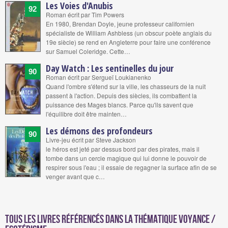
Les Voies d'Anubis
92
Roman écrit par Tim Powers
En 1980, Brendan Doyle, jeune professeur californien
spécialiste de William Ashbless (un obscur poète anglais du
19e siècle) se rend en Angleterre pour faire une conférence
sur Samuel Coleridge. Cette…
Day Watch : Les sentinelles du jour
90
Roman écrit par Sergueï Loukianenko
Quand l'ombre s'étend sur la ville, les chasseurs de la nuit
passent à l'action. Depuis des siècles, ils combattent la
puissance des Mages blancs. Parce qu'ils savent que
l'équilibre doit être mainten…
Les démons des profondeurs
90
Livre-jeu écrit par Steve Jackson
le héros est jeté par dessus bord par des pirates, mais il
tombe dans un cercle magique qui lui donne le pouvoir de
respirer sous l'eau ; il essaie de regagner la surface afin de se
venger avant que c…
Tous les livres référencés dans la thématique voyance /