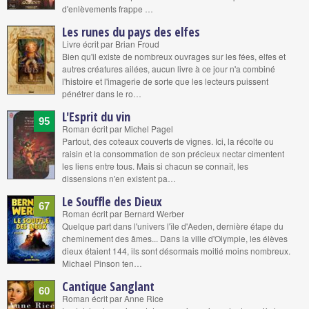
d'enlèvements frappe …
Les runes du pays des elfes
Livre écrit par Brian Froud
Bien qu'il existe de nombreux ouvrages sur les fées, elfes et
autres créatures ailées, aucun livre à ce jour n'a combiné
l'histoire et l'imagerie de sorte que les lecteurs puissent
pénétrer dans le ro…
L'Esprit du vin
95
Roman écrit par Michel Pagel
Partout, des coteaux couverts de vignes. Ici, la récolte ou
raisin et la consommation de son précieux nectar cimentent
les liens entre tous. Mais si chacun se connaît, les
dissensions n'en existent pa…
Le Souffle des Dieux
67
Roman écrit par Bernard Werber
Quelque part dans l'univers l'île d'Aeden, dernière étape du
cheminement des âmes... Dans la ville d'Olympie, les élèves
dieux étaient 144, ils sont désormais moitié moins nombreux.
Michael Pinson ten…
Cantique Sanglant
60
Roman écrit par Anne Rice