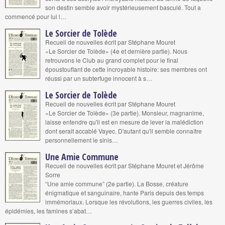
son destin semble avoir mystérieusement basculé. Tout a
commencé pour lui l…
Le Sorcier de Tolède
Recueil de nouvelles écrit par Stéphane Mouret
«Le Sorcier de Tolède» (4e et dernière partie). Nous
retrouvons le Club au grand complet pour le final
époustouflant de cette incroyable histoire: ses membres ont
réussi par un subterfuge innocent à s…
Le Sorcier de Tolède
Recueil de nouvelles écrit par Stéphane Mouret
«Le Sorcier de Tolède» (3e partie). Monsieur, magnanime,
laisse entendre qu'il est en mesure de lever la malédiction
dont serait accablé Vayec. D'autant qu'il semble connaître
personnellement le sinis…
Une Amie Commune
Recueil de nouvelles écrit par Stéphane Mouret et Jérôme
Sorre
“Une amie commune” (2e partie). La Bosse, créature
énigmatique et sanguinaire, hante Paris depuis des temps
immémoriaux. Lorsque les révolutions, les guerres civiles, les
épidémies, les famines s’abat…