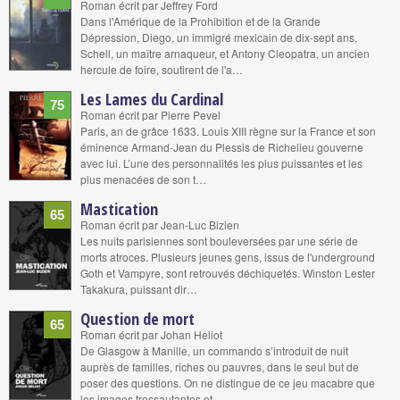
Roman écrit par Jeffrey Ford
Dans l'Amérique de la Prohibition et de la Grande
Dépression, Diego, un immigré mexicain de dix-sept ans,
Schell, un maître arnaqueur, et Antony Cleopatra, un ancien
hercule de foire, soutirent de l'a…
Les Lames du Cardinal
75
Roman écrit par Pierre Pevel
Paris, an de grâce 1633. Louis XIII règne sur la France et son
éminence Armand-Jean du Plessis de Richelieu gouverne
avec lui. L’une des personnalités les plus puissantes et les
plus menacées de son t…
Mastication
65
Roman écrit par Jean-Luc Bizien
Les nuits parisiennes sont bouleversées par une série de
morts atroces. Plusieurs jeunes gens, issus de l'underground
Goth et Vampyre, sont retrouvés déchiquetés. Winston Lester
Takakura, puissant dir…
Question de mort
65
Roman écrit par Johan Heliot
De Glasgow à Manille, un commando s’introduit de nuit
auprès de familles, riches ou pauvres, dans le seul but de
poser des questions. On ne distingue de ce jeu macabre que
les images tressautantes et …