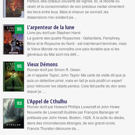
Partout, des coteaux couverts de vignes. Ici, la récolte ou
raisin et la consommation de son précieux nectar cimentent
les liens entre tous. Mais si chacun se connaît, les
dissensions n'en existent pa…
L'arpenteur de la lune
95
Livre-jeu écrit par Stephen Hand
La guerre des quatre Royaumes - Gallantaria, Femphrey,
Brice et le Royaume du Nord - est maintenant terminée, mais
le Vieux Monde ne connaîtra une paix durable que si les
généraux du Mal sont mis défi…
Vieux Démons
95
Roman écrit par Simon R. Green
Je m’appelle Taylor, John Taylor. Ma carte de visite dit que je
suis un détective privé, mais en fait je suis plutôt un expert
pour retrouver les objets perdus. Cela fait partie du don avec
lequel je …
L'Appel de Cthulhu
93
Roman écrit par Howard Phillips Lovecraft et John Howe
Nouvelle de Lovecraft illustrée par François Baranger et
préfacée par John Howe. Boston, 1926. À la suite du décès,
dans des circonstances étranges, de son grand-oncle,
Francis Thurston découvre da…