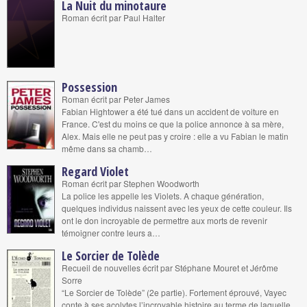
La Nuit du minotaure
Roman écrit par Paul Halter
Possession
Roman écrit par Peter James
Fabian Hightower a été tué dans un accident de voiture en
France. C'est du moins ce que la police annonce à sa mère,
Alex. Mais elle ne peut pas y croire : elle a vu Fabian le matin
même dans sa chamb…
Regard Violet
Roman écrit par Stephen Woodworth
La police les appelle les Violets. A chaque génération,
quelques individus naissent avec les yeux de cette couleur. Ils
ont le don incroyable de permettre aux morts de revenir
témoigner contre leurs a…
Le Sorcier de Tolède
Recueil de nouvelles écrit par Stéphane Mouret et Jérôme
Sorre
“Le Sorcier de Tolède” (2e partie). Fortement éprouvé, Vayec
conte à ses acolytes l’incroyable histoire au terme de laquelle