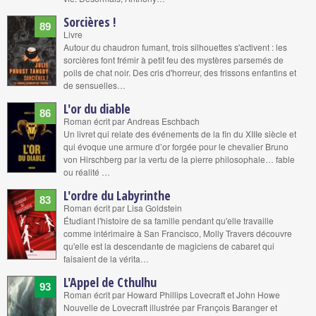
Sorcières !
89
Livre
Autour du chaudron fumant, trois silhouettes s'activent : les
sorcières font frémir à petit feu des mystères parsemés de
poils de chat noir. Des cris d'horreur, des frissons enfantins et
de sensuelles…
L'or du diable
86
Roman écrit par Andreas Eschbach
Un livret qui relate des événements de la fin du XIIIe siècle et
qui évoque une armure d’or forgée pour le chevalier Bruno
von Hirschberg par la vertu de la pierre philosophale… fable
ou réalité …
L'ordre du Labyrinthe
83
Roman écrit par Lisa Goldstein
Étudiant l'histoire de sa famille pendant qu'elle travaille
comme intérimaire à San Francisco, Molly Travers découvre
qu'elle est la descendante de magiciens de cabaret qui
faisaient de la vérita…
L'Appel de Cthulhu
93
Roman écrit par Howard Phillips Lovecraft et John Howe
Nouvelle de Lovecraft illustrée par François Baranger et