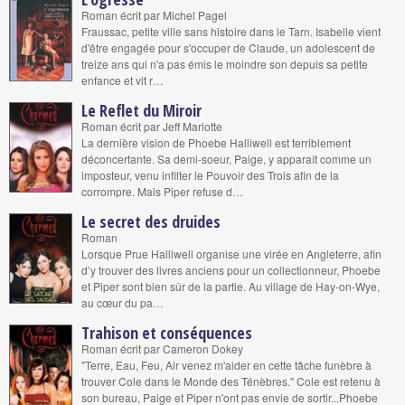
Roman écrit par Michel Pagel
Fraussac, petite ville sans histoire dans le Tarn. Isabelle vient
d'être engagée pour s'occuper de Claude, un adolescent de
treize ans qui n'a pas émis le moindre son depuis sa petite
enfance et vit r…
Le Reflet du Miroir
Roman écrit par Jeff Mariotte
La dernière vision de Phoebe Halliwell est terriblement
déconcertante. Sa demi-soeur, Paige, y apparaît comme un
imposteur, venu infilter le Pouvoir des Trois afin de la
corrompre. Mais Piper refuse d…
Le secret des druides
Roman
Lorsque Prue Halliwell organise une virée en Angleterre, afin
d’y trouver des livres anciens pour un collectionneur, Phoebe
et Piper sont bien sûr de la partie. Au village de Hay-on-Wye,
au cœur du pa…
Trahison et conséquences
Roman écrit par Cameron Dokey
"Terre, Eau, Feu, Air venez m'aider en cette tâche funèbre à
trouver Cole dans le Monde des Ténèbres." Cole est retenu à
son bureau, Paige et Piper n'ont pas envie de sortir...Phoebe