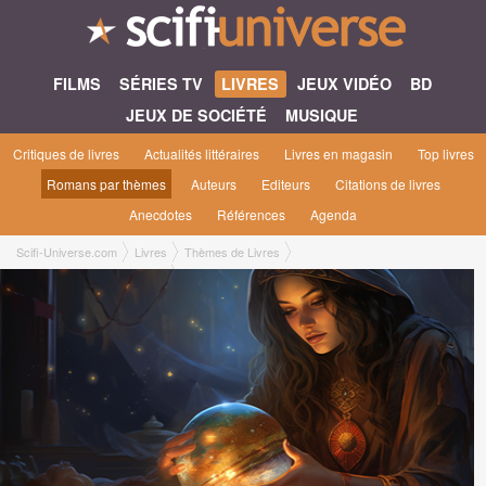
FILMS
SÉRIES TV
LIVRES
JEUX VIDÉO
BD
JEUX DE SOCIÉTÉ
MUSIQUE
Critiques de livres
Actualités littéraires
Livres en magasin
Top livres
Romans par thèmes
Auteurs
Editeurs
Citations de livres
Anecdotes
Références
Agenda
Scifi-Universe.com
Livres
Thèmes de Livres
Livres voyance / esotérisme