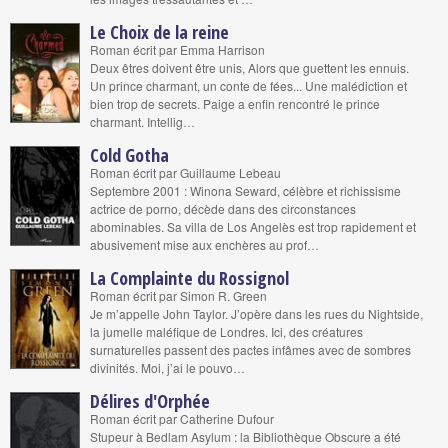
Le Choix de la reine
Roman écrit par Emma Harrison
Deux êtres doivent être unis, Alors que guettent les ennuis.
Un prince charmant, un conte de fées... Une malédiction et
bien trop de secrets. Paige a enfin rencontré le prince
charmant. Intellig…
Cold Gotha
Roman écrit par Guillaume Lebeau
Septembre 2001 : Winona Seward, célèbre et richissisme
actrice de porno, décède dans des circonstances
abominables. Sa villa de Los Angelès est trop rapidement et
abusivement mise aux enchères au prof…
La Complainte du Rossignol
Roman écrit par Simon R. Green
Je m’appelle John Taylor. J’opère dans les rues du Nightside,
la jumelle maléfique de Londres. Ici, des créatures
surnaturelles passent des pactes infâmes avec de sombres
divinités. Moi, j’ai le pouvo…
Délires d'Orphée
Roman écrit par Catherine Dufour
Stupeur à Bedlam Asylum : la Bibliothèque Obscure a été