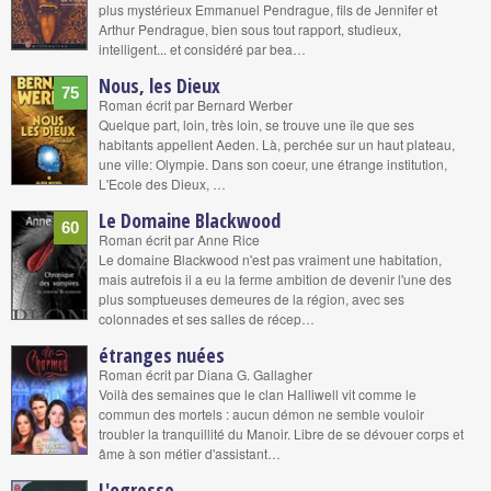
plus mystérieux Emmanuel Pendrague, fils de Jennifer et
Arthur Pendrague, bien sous tout rapport, studieux,
intelligent... et considéré par bea…
Nous, les Dieux
75
Roman écrit par Bernard Werber
Quelque part, loin, très loin, se trouve une île que ses
habitants appellent Aeden. Là, perchée sur un haut plateau,
une ville: Olympie. Dans son coeur, une étrange institution,
L'Ecole des Dieux, …
Le Domaine Blackwood
60
Roman écrit par Anne Rice
Le domaine Blackwood n'est pas vraiment une habitation,
mais autrefois il a eu la ferme ambition de devenir l'une des
plus somptueuses demeures de la région, avec ses
colonnades et ses salles de récep…
étranges nuées
Roman écrit par Diana G. Gallagher
Voilà des semaines que le clan Halliwell vit comme le
commun des mortels : aucun démon ne semble vouloir
troubler la tranquillité du Manoir. Libre de se dévouer corps et
âme à son métier d'assistant…
L'ogresse