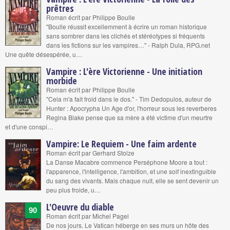
prêtres
Roman écrit par Philippe Boulle
"Boulle réussit excellemment à écrire un roman historique
sans sombrer dans les clichés et stéréotypes si fréquents
dans les fictions sur les vampires…" - Ralph Dula, RPG.net
Une quête désespérée, u…
Vampire : L'ère Victorienne - Une initiation
morbide
Roman écrit par Philippe Boulle
"Cela m'a fait froid dans le dos." - Tim Dedopulos, auteur de
Hunter : Apocrypha Un Age d'or, l'horreur sous les reverberes
Regina Blake pense que sa mère a été victime d'un meurtre
et d'une conspi…
Vampire: Le Requiem - Une faim ardente
Roman écrit par Gerhard Stolze
La Danse Macabre commence Perséphone Moore a tout :
l'apparence, l'intelligence, l'ambition, et une soif inextinguible
du sang des vivants. Mais chaque nuit, elle se sent devenir un
peu plus froide, u…
L'Oeuvre du diable
90
Roman écrit par Michel Pagel
De nos jours. Le Vatican héberge en ses murs un hôte des