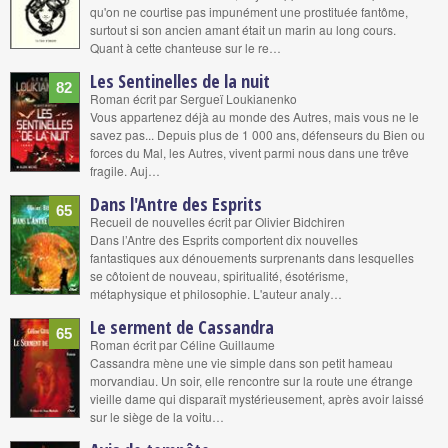
qu'on ne courtise pas impunément une prostituée fantôme,
surtout si son ancien amant était un marin au long cours.
Quant à cette chanteuse sur le re…
Les Sentinelles de la nuit
82
Roman écrit par Sergueï Loukianenko
Vous appartenez déjà au monde des Autres, mais vous ne le
savez pas... Depuis plus de 1 000 ans, défenseurs du Bien ou
forces du Mal, les Autres, vivent parmi nous dans une trêve
fragile. Auj…
Dans l'Antre des Esprits
65
Recueil de nouvelles écrit par Olivier Bidchiren
Dans l’Antre des Esprits comportent dix nouvelles
fantastiques aux dénouements surprenants dans lesquelles
se côtoient de nouveau, spiritualité, ésotérisme,
métaphysique et philosophie. L'auteur analy…
Le serment de Cassandra
65
Roman écrit par Céline Guillaume
Cassandra mène une vie simple dans son petit hameau
morvandiau. Un soir, elle rencontre sur la route une étrange
vieille dame qui disparaît mystérieusement, après avoir laissé
sur le siège de la voitu…