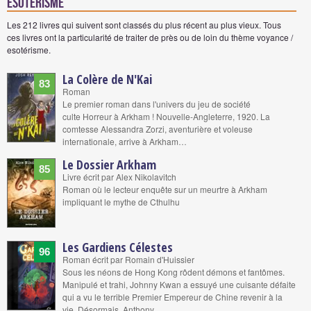
esotérisme
Les 212 livres qui suivent sont classés du plus récent au plus vieux. Tous
ces livres ont la particularité de traiter de près ou de loin du thème voyance /
esotérisme.
La Colère de N'Kai
83
Roman
Le premier roman dans l'univers du jeu de société
culte Horreur à Arkham ! Nouvelle-Angleterre, 1920. La
comtesse Alessandra Zorzi, aventurière et voleuse
internationale, arrive à Arkham…
Le Dossier Arkham
85
Livre écrit par Alex Nikolavitch
Roman où le lecteur enquête sur un meurtre à Arkham
impliquant le mythe de Cthulhu
Les Gardiens Célestes
96
Roman écrit par Romain d'Huissier
Sous les néons de Hong Kong rôdent démons et fantômes.
Manipulé et trahi, Johnny Kwan a essuyé une cuisante défaite
qui a vu le terrible Premier Empereur de Chine revenir à la
vie. Désormais, Anthony…