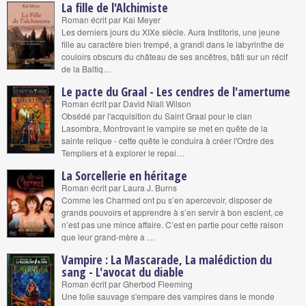
La fille de l'Alchimiste
Roman écrit par Kai Meyer
Les derniers jours du XIXe siècle. Aura Institoris, une jeune
fille au caractère bien trempé, a grandi dans le labyrinthe de
couloirs obscurs du château de ses ancêtres, bâti sur un récif
de la Baltiq…
Le pacte du Graal - Les cendres de l'amertume
Roman écrit par David Niall Wilson
Obsédé par l'acquisition du Saint Graal pour le clan
Lasombra, Montrovant le vampire se met en quête de la
sainte relique - cette quête le conduira à créer l'Ordre des
Templiers et à explorer le repai…
La Sorcellerie en héritage
Roman écrit par Laura J. Burns
Comme les Charmed ont pu s’en apercevoir, disposer de
grands pouvoirs et apprendre à s’en servir à bon escient, ce
n’est pas une mince affaire. C’est en partie pour cette raison
que leur grand-mère a …
Vampire : La Mascarade, La malédiction du
sang - L'avocat du diable
Roman écrit par Gherbod Fleeming
Une folie sauvage s'empare des vampires dans le monde