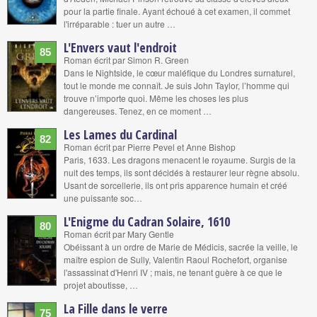
pour la partie finale. Ayant échoué à cet examen, il commet
l'irréparable : tuer un autre …
L'Envers vaut l'endroit
85
Roman écrit par Simon R. Green
Dans le Nightside, le cœur maléfique du Londres surnaturel,
tout le monde me connaît. Je suis John Taylor, l’homme qui
trouve n’importe quoi. Même les choses les plus
dangereuses. Tenez, en ce moment …
Les Lames du Cardinal
82
Roman écrit par Pierre Pevel et Anne Bishop
Paris, 1633. Les dragons menacent le royaume. Surgis de la
nuit des temps, ils sont décidés à restaurer leur règne absolu.
Usant de sorcellerie, ils ont pris apparence humain et créé
une puissante soc…
L'Enigme du Cadran Solaire, 1610
80
Roman écrit par Mary Gentle
Obéissant à un ordre de Marie de Médicis, sacrée la veille, le
maître espion de Sully, Valentin Raoul Rochefort, organise
l'assassinat d'Henri IV ; mais, ne tenant guère à ce que le
projet aboutisse, …
La Fille dans le verre
75