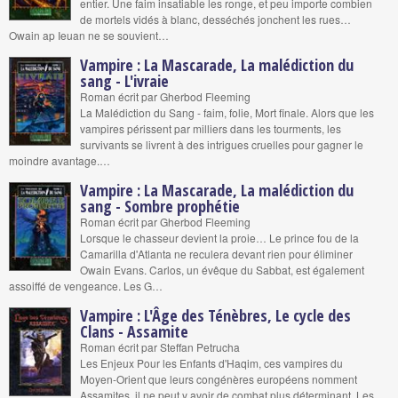
entier. Une faim insatiable les ronge, et peu importe combien
de mortels vidés à blanc, desséchés jonchent les rues…
Owain ap Ieuan ne se souvient…
Vampire : La Mascarade, La malédiction du
sang - L'ivraie
Roman écrit par Gherbod Fleeming
La Malédiction du Sang - faim, folie, Mort finale. Alors que les
vampires périssent par milliers dans les tourments, les
survivants se livrent à des intrigues cruelles pour gagner le
moindre avantage.…
Vampire : La Mascarade, La malédiction du
sang - Sombre prophétie
Roman écrit par Gherbod Fleeming
Lorsque le chasseur devient la proie… Le prince fou de la
Camarilla d'Atlanta ne reculera devant rien pour éliminer
Owain Evans. Carlos, un évêque du Sabbat, est également
assoiffé de vengeance. Les G…
Vampire : L'Âge des Ténèbres, Le cycle des
Clans - Assamite
Roman écrit par Steffan Petrucha
Les Enjeux Pour les Enfants d'Haqim, ces vampires du
Moyen-Orient que leurs congénères européens nomment
Assamites, il ne peut y avoir de combat plus déterminant. Les