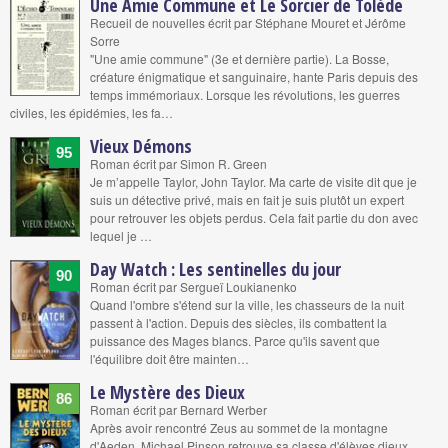
Une Amie Commune et Le Sorcier de Tolède
Recueil de nouvelles écrit par Stéphane Mouret et Jérôme
Sorre
"Une amie commune" (3e et dernière partie). La Bosse,
créature énigmatique et sanguinaire, hante Paris depuis des
temps immémoriaux. Lorsque les révolutions, les guerres
civiles, les épidémies, les fa…
Vieux Démons
95
Roman écrit par Simon R. Green
Je m’appelle Taylor, John Taylor. Ma carte de visite dit que je
suis un détective privé, mais en fait je suis plutôt un expert
pour retrouver les objets perdus. Cela fait partie du don avec
lequel je …
Day Watch : Les sentinelles du jour
90
Roman écrit par Sergueï Loukianenko
Quand l'ombre s'étend sur la ville, les chasseurs de la nuit
passent à l'action. Depuis des siècles, ils combattent la
puissance des Mages blancs. Parce qu'ils savent que
l'équilibre doit être mainten…
Le Mystère des Dieux
86
Roman écrit par Bernard Werber
Après avoir rencontré Zeus au sommet de la montagne
d'Aeden, Michael Pinson retrouve sa classe d'élèves dieux