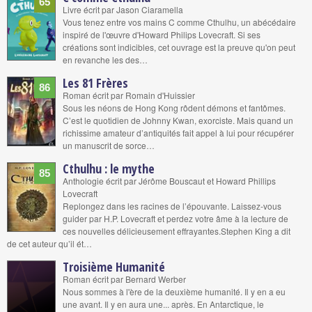
65
Livre écrit par Jason Ciaramella
Vous tenez entre vos mains C comme Cthulhu, un abécédaire
inspiré de l'œuvre d'Howard Philips Lovecraft. Si ses
créations sont indicibles, cet ouvrage est la preuve qu'on peut
en revanche les des…
Les 81 Frères
86
Roman écrit par Romain d'Huissier
Sous les néons de Hong Kong rôdent démons et fantômes.
C’est le quotidien de Johnny Kwan, exorciste. Mais quand un
richissime amateur d’antiquités fait appel à lui pour récupérer
un manuscrit de sorce…
Cthulhu : le mythe
85
Anthologie écrit par Jérôme Bouscaut et Howard Phillips
Lovecraft
Replongez dans les racines de l’épouvante. Laissez-vous
guider par H.P. Lovecraft et perdez votre âme à la lecture de
ces nouvelles délicieusement effrayantes.Stephen King a dit
de cet auteur qu’il ét…
Troisième Humanité
Roman écrit par Bernard Werber
Nous sommes à l'ère de la deuxième humanité. Il y en a eu
une avant. Il y en aura une... après. En Antarctique, le