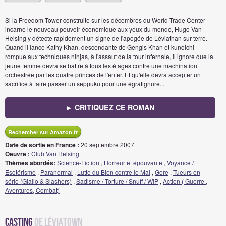
Si la Freedom Tower construite sur les décombres du World Trade Center
incarne le nouveau pouvoir économique aux yeux du monde, Hugo Van
Helsing y détecte rapidement un signe de l'apogée de Léviathan sur terre.
Quand il lance Kathy Khan, descendante de Gengis Khan et kunoichi
rompue aux techniques ninjas, à l'assaut de la tour infernale, il ignore que la
jeune femme devra se battre à tous les étages contre une machination
orchestrée par les quatre princes de l'enfer. Et qu'elle devra accepter un
sacrifice à faire passer un seppuku pour une égratignure...
► CRITIQUEZ CE ROMAN
Rechercher sur Amazon.fr
Date de sortie en France :
20 septembre 2007
Oeuvre :
Club Van Helsing
Thèmes abordés:
Science-Fiction
,
Horreur et épouvante
,
Voyance /
Esotérisme
,
Paranormal
,
Lutte du Bien contre le Mal
,
Gore
,
Tueurs en
série (Giallo & Slashers)
,
Sadisme / Torture / Snuff / WIP
,
Action ( Guerre ,
Aventures, Combat)
Casting
de Léviatown