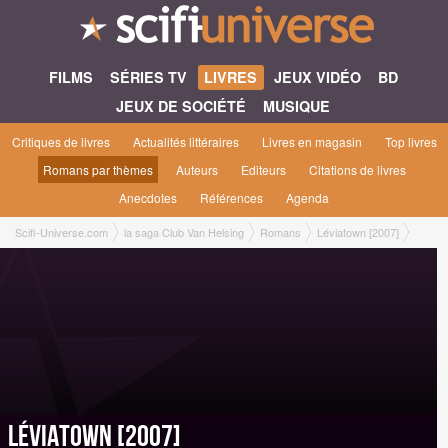
FILMS
SÉRIES TV
LIVRES
JEUX VIDÉO
BD
JEUX DE SOCIÉTÉ
MUSIQUE
Critiques de livres
Actualités littéraires
Livres en magasin
Top livres
Romans par thèmes
Auteurs
Editeurs
Citations de livres
Anecdotes
Références
Agenda
Scifi-Universe.com
la saga Club Van Helsing
Romans
Léviatown [2007]
Léviatown [2007]