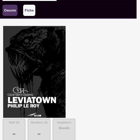
Oeuvre
Fiche
Staff (
0
)
Membres (
0
)
Impatience
Bientôt
-
-