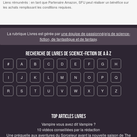
Liens rémunérés : en tant que Partenaire Amazon, SFU peut réaliser un bénéfice sur
les achats remplissant les conditions requises.
La rubrique Livres est gérée par
une équipe de passionné(e)s de science-
fiction, de fantastique et de fantasy
.
Recherche de Livres de science-fiction de A à Z
#
A
B
C
D
E
F
G
H
I
J
K
L
M
N
O
P
Q
R
S
T
U
V
W
X
Y
Z
Top articles Livres
Vampire vous avez dit Vampire ?
10 vidéos conseillées par la rédaction
Une préquelle aux aventures du Sorceleur avant la nouvelle saison de The