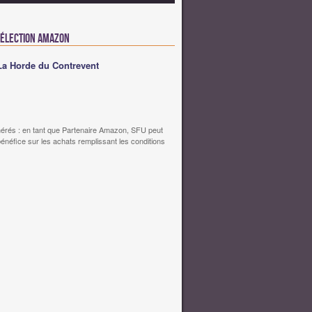
Sélection Amazon
La Horde du Contrevent
érés : en tant que Partenaire Amazon, SFU peut
bénéfice sur les achats remplissant les conditions