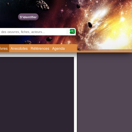
S'identifier
livres
Anecdotes
Références
Agenda