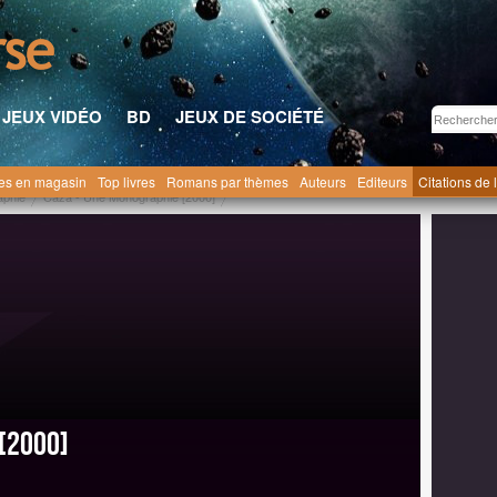
JEUX VIDÉO
BD
JEUX DE SOCIÉTÉ
res en magasin
Top livres
Romans par thèmes
Auteurs
Editeurs
Citations de 
aphie
Caza - Une Monographie [2000]
[2000]