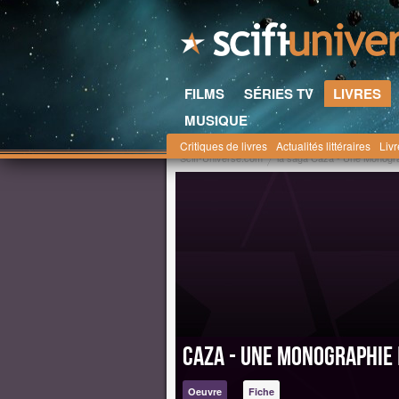
FILMS
SÉRIES TV
LIVRES
MUSIQUE
Critiques de livres
Actualités littéraires
Liv
Scifi-Universe.com
la saga Caza - Une Monogr
Caza - Une Monographie 
Oeuvre
Fiche