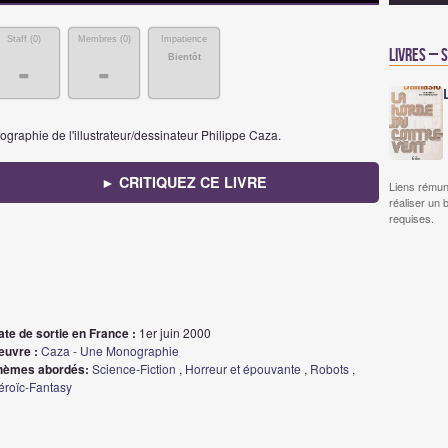
Staff (
0
)
Membres (
0
)
Impatience
Livres – 
Bientôt
-
-
ographie de l'illustrateur/dessinateur Philippe Caza.
► CRITIQUEZ CE LIVRE
Liens rémun
réaliser un 
requises.
ate de sortie en France :
1er juin 2000
euvre :
Caza - Une Monographie
hèmes abordés:
Science-Fiction
,
Horreur et épouvante
,
Robots
,
éroïc-Fantasy