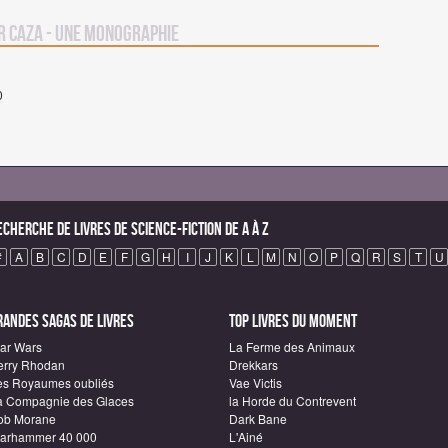
r Caza - Une Monographie
0
echerche de Livres de science-fiction de A à Z
#
A
B
C
D
E
F
G
H
I
J
K
L
M
N
O
P
Q
R
S
T
U
randes sagas de Livres
Top Livres du moment
tar Wars
La Ferme des Animaux
erry Rhodan
Drekkars
es Royaumes oubliés
Vae Victis
a Compagnie des Glaces
la Horde du Contrevent
ob Morane
Dark Bane
arhammer 40 000
L'Ainé