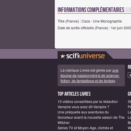
Informations complémentaires
su
Titre (France) : Caza - Une Monographie
Date de sortie officielle (France) : 1er juin 200
R
La rubrique Livres est gérée par
une
équipe de passionné(e)s de science-
fiction, de fantastique et de fantasy
.
Top articles Livres
G
10 vidéos conseillées par la rédaction
S
Vampire vous avez dit Vampire ?
P
Une préquelle aux aventures du
L
Sorceleur avant la nouvelle saison de The
L
Witcher
B
Séries TV et Moyen-Age, clichés et
W