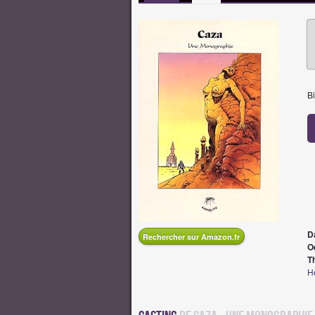
Bi
D
Rechercher sur Amazon.fr
O
T
H