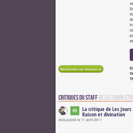
ce
Su
d
de
in
cé
p
s
D
Rechercher sur Amazon.fr
O
T
Critiques du staff
de Les Jours é
La critique de Les Jour
85
Raison et divination
Avis publié le 11 avril 2011