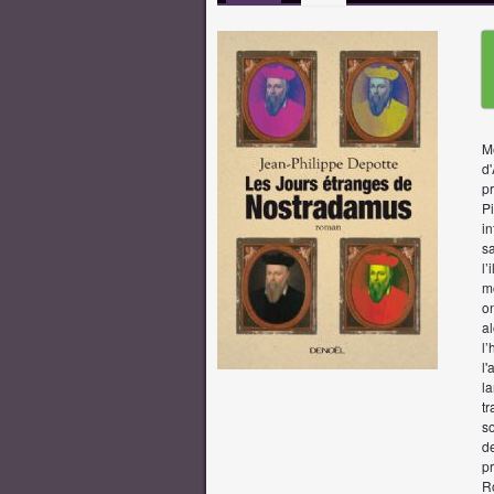
M
d'
pr
Pi
i
sa
l’
mo
on
al
l’
l'
la
tr
so
de
p
R