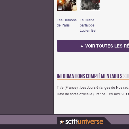
Les Démons
Le Crâne
de Paris
parfait de
Lucien Bel
► VOIR TOUTES LES R
Informations complémentaires
su
Titre (France) : Les Jours étranges de Nostr
Date de sortie officielle (France) : 29 avril 201