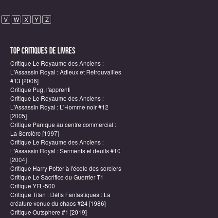
V
W
X
Y
Z
Top critiques de Livres
Critique Le Royaume des Anciens :
L'Assassin Royal : Adieux et Retrouvailles
#13 [2006]
Critique Pug, l'apprenti
Critique Le Royaume des Anciens :
L'Assassin Royal : L'Homme noir #12
[2005]
Critique Panique au centre commercial :
La Sorcière [1997]
Critique Le Royaume des Anciens :
L'Assassin Royal : Serments et deuils #10
[2004]
Critique Harry Potter à l'école des sorciers
Critique Le Sacrifice du Guerrier T1
Critique YFL-500
Critique Titan : Défis Fantastiques : La
créature venue du chaos #24 [1986]
Critique Outsphere #1 [2019]