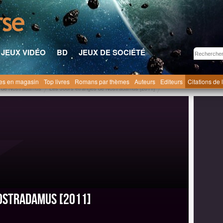
JEUX VIDÉO
BD
JEUX DE SOCIÉTÉ
res en magasin
Top livres
Romans par thèmes
Auteurs
Editeurs
Citations de 
s de Nostradamus
Les Jours étranges de Nostradamus [2011]
Nostradamus [2011]