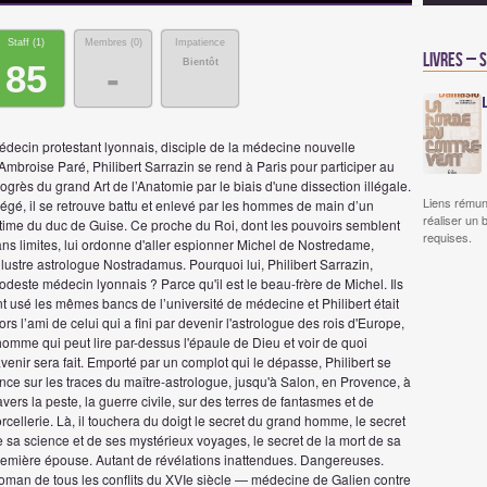
Staff (
1
)
Membres (
0
)
Impatience
Livres – 
Bientôt
85
-
édecin protestant lyonnais, disciple de la médecine nouvelle
Ambroise Paré, Philibert Sarrazin se rend à Paris pour participer au
ogrès du grand Art de l’Anatomie par le biais d'une dissection illégale.
Liens rémun
égé, il se retrouve battu et enlevé par les hommes de main d’un
réaliser un 
ntime du duc de Guise. Ce proche du Roi, dont les pouvoirs semblent
requises.
ns limites, lui ordonne d'aller espionner Michel de Nostredame,
illustre astrologue Nostradamus. Pourquoi lui, Philibert Sarrazin,
deste médecin lyonnais ? Parce qu'il est le beau-frère de Michel. Ils
t usé les mêmes bancs de l’université de médecine et Philibert était
ors l’ami de celui qui a fini par devenir l'astrologue des rois d'Europe,
homme qui peut lire par-dessus l'épaule de Dieu et voir de quoi
avenir sera fait. Emporté par un complot qui le dépasse, Philibert se
nce sur les traces du maître-astrologue, jusqu'à Salon, en Provence, à
avers la peste, la guerre civile, sur des terres de fantasmes et de
rcellerie. Là, il touchera du doigt le secret du grand homme, le secret
 sa science et de ses mystérieux voyages, le secret de la mort de sa
remière épouse. Autant de révélations inattendues. Dangereuses.
oman de tous les conflits du XVIe siècle — médecine de Galien contre