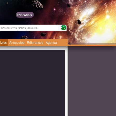
S'identifier
livres
Anecdotes
Références
Agenda