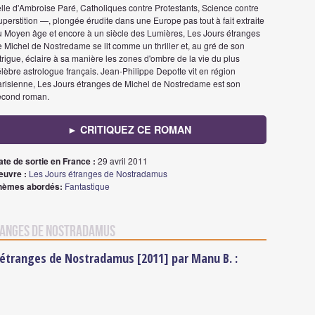
lle d'Ambroise Paré, Catholiques contre Protestants, Science contre
perstition —, plongée érudite dans une Europe pas tout à fait extraite
u Moyen âge et encore à un siècle des Lumières, Les Jours étranges
 Michel de Nostredame se lit comme un thriller et, au gré de son
trigue, éclaire à sa manière les zones d'ombre de la vie du plus
lèbre astrologue français. Jean-Philippe Depotte vit en région
arisienne, Les Jours étranges de Michel de Nostredame est son
econd roman.
► CRITIQUEZ CE ROMAN
ate de sortie en France :
29 avril 2011
euvre :
Les Jours étranges de Nostradamus
hèmes abordés:
Fantastique
tranges de Nostradamus
s étranges de Nostradamus [2011] par Manu B. :