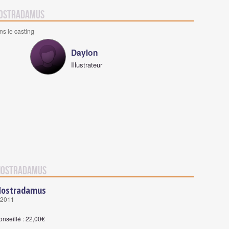
 Nostradamus
ns le casting
Daylon
Illustrateur
 Nostradamus
 Nostradamus
 2011
onseillé : 22,00€