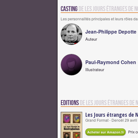
Casting
de Les Jours étranges de
Les personnalités principales et leurs rôles da
Jean-Philippe Depotte
Auteur
Paul-Raymond Cohen
Illustrateur
Editions
de Les Jours étranges de
Les Jours étranges de
Grand Format - Denoël 29 avril
Prix c
Acheter sur Amazon.fr