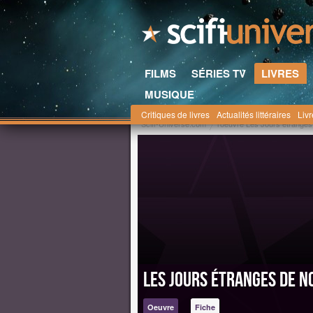
FILMS
SÉRIES TV
LIVRES
MUSIQUE
Critiques de livres
Actualités littéraires
Liv
Scifi-Universe.com
l'oeuvre Les Jours étrange
Les Jours étranges de 
Oeuvre
Fiche