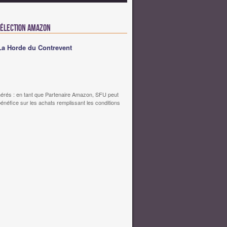
Sélection Amazon
La Horde du Contrevent
érés : en tant que Partenaire Amazon, SFU peut
bénéfice sur les achats remplissant les conditions