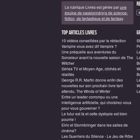
R
La rubrique Livres est gérée par
une
équipe de passionné(e)s de science-
fiction, de fantastique et de fantasy
.
Top articles Livres
G
10 vidéos conseillées par la rédaction
S
Vampire vous avez dit Vampire ?
P
Une préquelle aux aventures du
L
Sorceleur avant la nouvelle saison de The
L
Witcher
B
Séries TV et Moyen-Age, clichés et
W
réalités
Bu
George R.R. Martin donne enfin des
L
nouvelles sur son prochain livre tant
W
attendu, The Winds of Winter
L
Entre un leader corrompu ou une
intelligence artificielle, qui choisirez-vous
pour vous gouverner ?
Le futur est là et cette dystopie est bien
pourrie !
Elric et Stormbringer dans les salles de
cinéma?
Les Guerriers du Silence - Le Jeu de Rôle