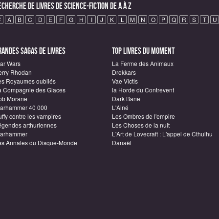
echerche de Livres de science-fiction de A à Z
#
A
B
C
D
E
F
G
H
I
J
K
L
M
N
O
P
Q
R
S
T
U
randes sagas de Livres
Top Livres du moment
tar Wars
La Ferme des Animaux
erry Rhodan
Drekkars
es Royaumes oubliés
Vae Victis
a Compagnie des Glaces
la Horde du Contrevent
ob Morane
Dark Bane
arhammer 40 000
L'Ainé
ffy contre les vampires
Les Ombres de l'empire
égendes arthuriennes
Les Choses de la nuit
arhammer
L'Art de Lovecraft : L'appel de Cthulhu
es Annales du Disque-Monde
Danaël