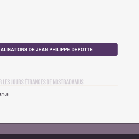
ÉALISATIONS DE JEAN-PHILIPPE DEPOTTE
r Les Jours étranges de Nostradamus
adamus
1