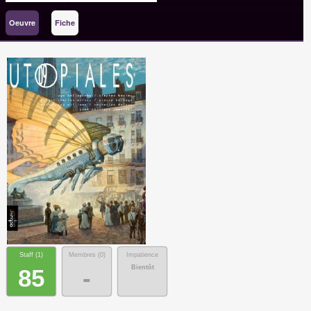
Oeuvre
Fiche
Staff (
1
)
Membres (
0
)
Impatience
Bientôt
85
-