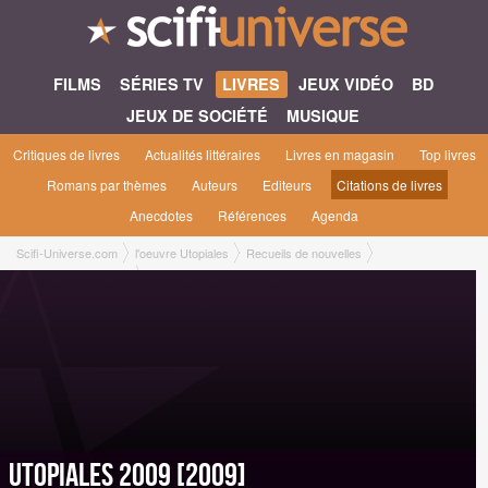
FILMS
SÉRIES TV
LIVRES
JEUX VIDÉO
BD
JEUX DE SOCIÉTÉ
MUSIQUE
Critiques de livres
Actualités littéraires
Livres en magasin
Top livres
Romans par thèmes
Auteurs
Editeurs
Citations de livres
Anecdotes
Références
Agenda
Scifi-Universe.com
l'oeuvre Utopiales
Recueils de nouvelles
Utopiales 2009 [2009]
Utopiales 2009 [2009]