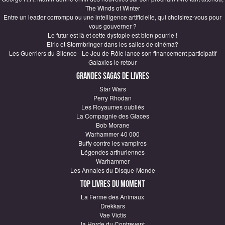
The Winds of Winter
Entre un leader corrompu ou une intelligence artificielle, qui choisirez-vous pour
vous gouverner ?
Le futur est là et cette dystopie est bien pourrie !
Elric et Stormbringer dans les salles de cinéma?
Les Guerriers du Silence - Le Jeu de Rôle lance son financement participatif
Galaxies le retour
Grandes sagas de Livres
Star Wars
Perry Rhodan
Les Royaumes oubliés
La Compagnie des Glaces
Bob Morane
Warhammer 40 000
Buffy contre les vampires
Légendes arthuriennes
Warhammer
Les Annales du Disque-Monde
Top Livres du moment
La Ferme des Animaux
Drekkars
Vae Victis
la Horde du Contrevent