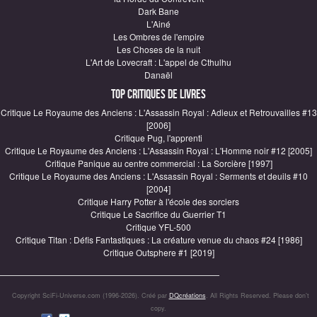
Dark Bane
L'Ainé
Les Ombres de l'empire
Les Choses de la nuit
L'Art de Lovecraft : L'appel de Cthulhu
Danaël
Top critiques de Livres
Critique Le Royaume des Anciens : L'Assassin Royal : Adieux et Retrouvailles #13
[2006]
Critique Pug, l'apprenti
Critique Le Royaume des Anciens : L'Assassin Royal : L'Homme noir #12 [2005]
Critique Panique au centre commercial : La Sorcière [1997]
Critique Le Royaume des Anciens : L'Assassin Royal : Serments et deuils #10
[2004]
Critique Harry Potter à l'école des sorciers
Critique Le Sacrifice du Guerrier T1
Critique YFL-500
Critique Titan : Défis Fantastiques : La créature venue du chaos #24 [1986]
Critique Outsphere #1 [2019]
Copyright SciFi-Universe.com (1996-2026). Créé par
DQcréations
. All Rights Reserved. Please don’t
copy.