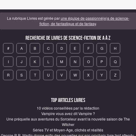
La rubrique Livres est gérée par
une équipe de passionné(e)s de science-
fiction, de fantastique et de fantasy
.
Recherche de Livres de science-fiction de A à Z
#
A
B
C
D
E
F
G
H
I
J
K
L
M
N
O
P
Q
R
S
T
U
V
W
X
Y
Z
Top articles Livres
10 vidéos conseillées par la rédaction
Vampire vous avez dit Vampire ?
Une préquelle aux aventures du Sorceleur avant la nouvelle saison de The
Witcher
Séries TV et Moyen-Age, clichés et réalités
George R.R. Martin donne enfin des nouvelles sur son prochain livre tant attendu,