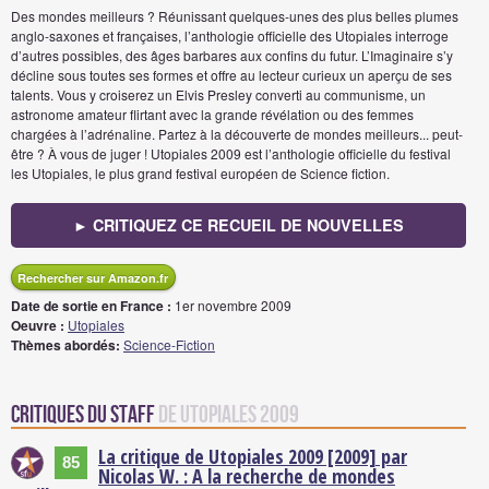
Des mondes meilleurs ? Réunissant quelques-unes des plus belles plumes
anglo-saxones et françaises, l’anthologie officielle des Utopiales interroge
d’autres possibles, des âges barbares aux confins du futur. L’Imaginaire s’y
décline sous toutes ses formes et offre au lecteur curieux un aperçu de ses
talents. Vous y croiserez un Elvis Presley converti au communisme, un
astronome amateur flirtant avec la grande révélation ou des femmes
chargées à l’adrénaline. Partez à la découverte de mondes meilleurs... peut-
être ? À vous de juger ! Utopiales 2009 est l’anthologie officielle du festival
les Utopiales, le plus grand festival européen de Science fiction.
► CRITIQUEZ CE RECUEIL DE NOUVELLES
Rechercher sur Amazon.fr
Date de sortie en France :
1er novembre 2009
Oeuvre :
Utopiales
Thèmes abordés:
Science-Fiction
Critiques du staff
de Utopiales 2009
La critique de Utopiales 2009 [2009] par
85
Nicolas W. : A la recherche de mondes