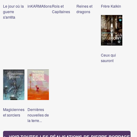
Le jour où la
inKARMAtions
Rois et
Reines et
Frère Kalkin
guerre
Capitaines
dragons
s'arrêta
Ceux qui
sauront
Magiciennes
Dernières
et sorciers
nouvelles de
la terre...