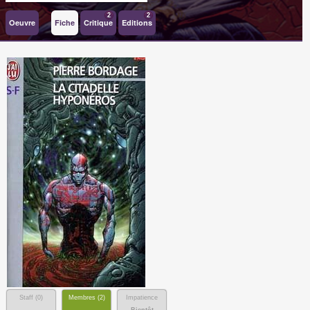
2
2
Oeuvre
Fiche
Critique
Editions
Staff (
0
)
Membres (
2
)
Impatience