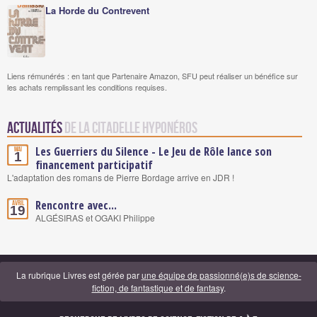
La Horde du Contrevent
Liens rémunérés : en tant que Partenaire Amazon, SFU peut réaliser un bénéfice sur
les achats remplissant les conditions requises.
Actualités
de La Citadelle Hyponéros
Les Guerriers du Silence - Le Jeu de Rôle lance son
Mai
1
financement participatif
L'adaptation des romans de Pierre Bordage arrive en JDR !
Rencontre avec...
Avril
19
ALGÉSIRAS et OGAKI Philippe
La rubrique Livres est gérée par
une équipe de passionné(e)s de science-
fiction, de fantastique et de fantasy
.