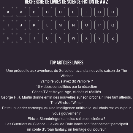
Recherche de Livres de science-fiction de A à Z
#
A
B
C
D
E
F
G
H
I
J
K
L
M
N
O
P
Q
R
S
T
U
V
W
X
Y
Z
Top articles Livres
Une préquelle aux aventures du Sorceleur avant la nouvelle saison de The
Witcher
Vampire vous avez dit Vampire ?
10 vidéos conseillées par la rédaction
Séries TV et Moyen-Age, clichés et réalités
George R.R. Martin donne enfin des nouvelles sur son prochain livre tant attendu,
The Winds of Winter
Entre un leader corrompu ou une intelligence artificielle, qui choisirez-vous pour
vous gouverner ?
Elric et Stormbringer dans les salles de cinéma?
Les Guerriers du Silence - Le Jeu de Rôle lance son financement participatif
un conte d'urban fantasy, un héritage qui poursuit