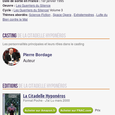
Date de sortie en France :
1er janvier 1995
Oeuvre :
Les Guerriers du Silence
Cycle :
Les Guerriers du Silence
| Volume 3
Thèmes abordés:
Science-Fiction
,
Space Opera
,
Extraterrestres
,
Lutte du
Bien contre le Mal
Casting
de La Citadelle Hyponéros
Les personnalités principales et leurs rôles dans le casting
Pierre Bordage
Auteur
Editions
de La Citadelle Hyponéros
La Citadelle Hyponéros
Format Poche - J'ai Lu mars 2000
Prix
Acheter sur Amazon.fr
Acheter sur FNAC.com