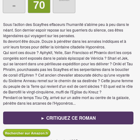
Bientôt
-
70
Sous l'action des Scaythes effaceurs l'humanité s'abîme peu à peu dans le
néant. Son dernier espoir repose sur les guerriers du silence, ces êtres
légendaires qui voyagent sur les pensées.
Ils devront être douze. Douze à pénétrer dans les annales inddiques et à
unir leurs forces pour défier la lointaine citadelle Hyponéros.
Qui sont ces douze ? Aphykit, Yelle, San Francisco et Phœnix dont les corps
congelés sont exposés dans le palais épiscopal de Vénicia ? Shari et Jek,
qui se lancent dans une périlleuse expédition pour les délivrer ? Oniki et Tau
Phraïm, pourchassés pas les Scaythes et les serpentaires dans le bouclier
de corail d'Ephren ? Cet ancien chevalier absourate déchu qu'une voyante
du Sixième Anneau remet sur le chemin de sa destinée ? Cette jeune femme
du peuple de la Terre qui revient d'un exil de cent siècles ? Et quel est le rôle
de Barrofill le vingt-cinquième, muffi de l'Eglise du Kreuz ?
Pendant ce temps Tixu Oty, arrivé sur un astre mort au centre de la galaxie,
pénètre dans les arcanes de l'Hyponéros...
► CRITIQUEZ CE ROMAN
Rechercher sur Amazon.fr