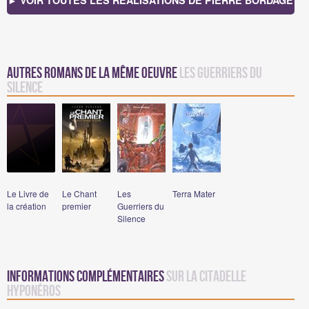
► VOIR TOUTES LES RÉALISATIONS DE PIERRE BORDAGE
Autres romans de la même oeuvre
Les Guerriers du
Silence
Le Livre de
Le Chant
Les
Terra Mater
la création
premier
Guerriers du
Silence
Informations complémentaires
sur La Citadelle
Hyponéros