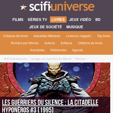
FILMS
SÉRIES TV
LIVRES
JEUX VIDÉO
BD
JEUX DE SOCIÉTÉ
MUSIQUE
Critiques de livres
Actualités littéraires
Livres en magasin
Top livres
Romans par thèmes
Auteurs
Editeurs
Citations de livres
Anecdotes
Références
Agenda
Scifi-Universe.com
la saga Les Guerriers du Silence
Romans
Les Guerriers du Silence
La Citadelle Hyponéros #3 [1995]
Les Guerriers du Silence : La Citadelle
Hyponéros #3 [1995]